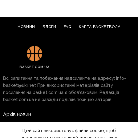
НОВИНИ
БЛОГИ
FAQ
КАРТА БАСКЕТБОЛУ
BASKET.COM.UA
Всі запитання та побажання надсилайте на адресу:
info-
basket@ukr.net
При використанні матеріалів сайту
посилання на basket.com.ua є обов'язковим. Редакція
basket.com.ua не завжди поділяє позицію авторів.
Архів новин
Реклама на сайті
Цей сайт використовує файли cookie, щоб
запропонувати вам кращий досвід перегляду.