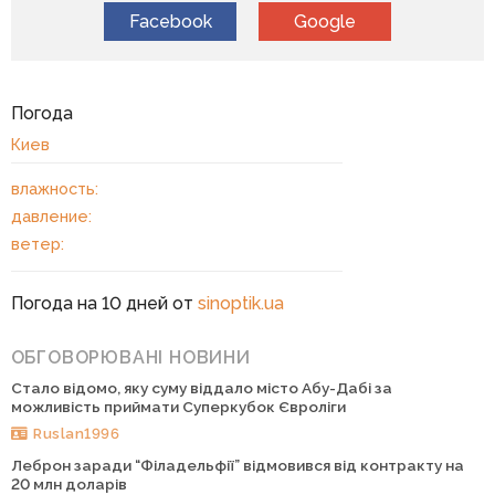
Facebook
Google
Погода
Киев
влажность:
давление:
ветер:
Погода на 10 дней от
sinoptik.ua
ОБГОВОРЮВАНІ НОВИНИ
Стало відомо, яку суму віддало місто Абу-Дабі за
можливість приймати Суперкубок Євроліги
Ruslan1996
Леброн заради “Філадельфії” відмовився від контракту на
20 млн доларів