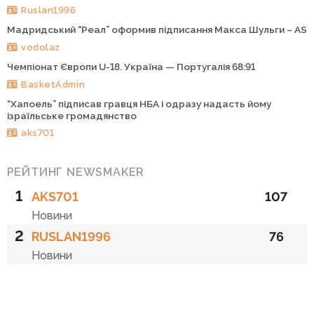
Ruslan1996
Мадридський “Реал” оформив підписання Макса Шульги – AS
vodolaz
Чемпіонат Європи U-18. Україна — Португалія 68:91
BasketAdmin
“Хапоель” підписав гравця НБА і одразу надасть йому
ізраїльське громадянство
aks701
РЕЙТИНГ NEWSMAKER
1
AKS701
107
Новини
2
RUSLAN1996
76
Новини