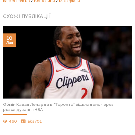
basket.com.ua
/
Всі новини
/
Матеріали
СХОЖІ ПУБЛІКАЦІЇ
10
Лип
Обмін Кавая Ленарда в “Торонто” відкладено через
розслідування НБА
460
aks701