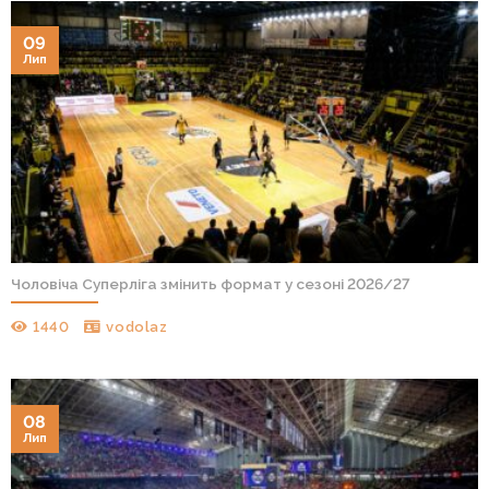
09
Лип
Чоловіча Суперліга змінить формат у сезоні 2026/27
1440
vodolaz
08
Лип