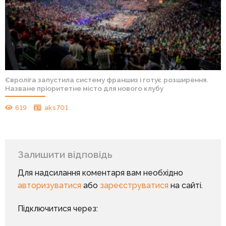
Євроліга запустила систему франшиз і готує розширення.
Назване пріоритетне місто для нового клубу
619
aks701
Залишити відповідь
Для надсилання коментаря вам необхідно
авторизуватися
або
зареєструватися
на сайті.
Підключитися через: