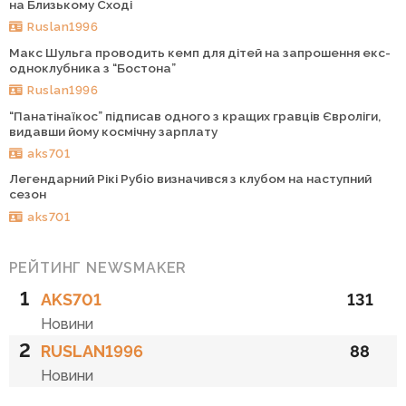
на Близькому Сході
Ruslan1996
Макс Шульга проводить кемп для дітей на запрошення екс-
одноклубника з “Бостона”
Ruslan1996
“Панатінаїкос” підписав одного з кращих гравців Євроліги,
видавши йому космічну зарплату
aks701
Легендарний Рікі Рубіо визначився з клубом на наступний
сезон
aks701
РЕЙТИНГ NEWSMAKER
1
AKS701
131
Новини
2
RUSLAN1996
88
Новини