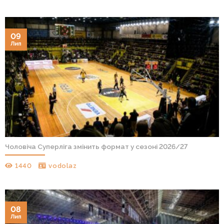
09
Лип
Чоловіча Суперліга змінить формат у сезоні 2026/27
1440
vodolaz
08
Лип