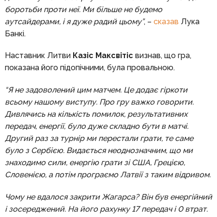
боротьби проти неї. Ми більше не будемо
аутсайдерами, і я дуже радий цьому”
, –
сказав
Лука
Банкі.
Наставник Литви
Казіс Максвітіс
визнав, що гра,
показана його підопічними, була провальною.
“Я не задоволений цим матчем. Це додає гіркоти
всьому нашому виступу. Про гру важко говорити.
Дивлячись на кількість помилок, результативних
передач, енергії, було дуже складно бути в матчі.
Другий раз за турнір ми перестали грати, те саме
було з Сербією. Видається неоднозначним, що ми
знаходимо сили, енергію грати зі США, Грецією,
Словенією, а потім програємо Латвії з таким відривом.
Чому не вдалося закрити Жагарса? Він був енергійний
і зосереджений. На його рахунку 17 передач і 0 втрат.