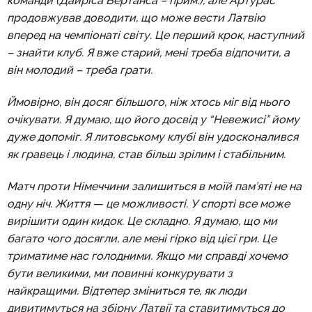
команди (Дайріса Бертанса – прим.), але Артурас
продовжував доводити, що може вести Латвію
вперед на чемпіонаті світу. Це перший крок, наступний
– знайти клуб. Я вже старий, мені треба відпочити, а
він молодий – треба грати.
Ймовірно, він досяг більшого, ніж хтось міг від нього
очікувати. Я думаю, що його досвід у “Невежисі” йому
дуже допоміг. Я литовському клубі він удосконалився
як гравець і людина, став більш зрілим і стабільним.
Матч проти Німеччини залишиться в моїй пам’яті не на
одну ніч. Життя — це можливості. У спорті все може
вирішити один кидок. Це складно. Я думаю, що ми
багато чого досягли, але мені гірко від цієї гри. Це
триматиме нас голодними. Якщо ми справді хочемо
бути великими, ми повинні конкурувати з
найкращими. Відтепер зміниться те, як люди
дивитимуться на збірну Латвії та ставитимуться до