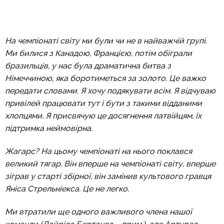
На чемпіонаті світу ми були чи не в найважчій групі.
Ми билися з Канадою, Францією, потім обіграли
бразильців, у нас була драматична битва з
Німеччиною, яка боротиметься за золото. Це важко
передати словами. Я хочу подякувати всім. Я відчуваю
привілей працювати тут і бути з такими відданими
хлопцями. Я присвячую це досягнення латвійцям, їх
підтримка неймовірна.
Жагарс? На цьому чемпіонаті на нього поклався
великий тягар. Він вперше на чемпіонаті світу, вперше
зіграв у старті збірної, він замінив культового гравця
Яніса Стрельніекса. Це не легко.
Ми втратили ще одного важливого члена нашої