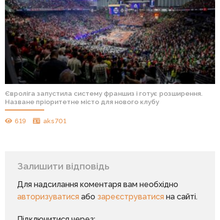
Євроліга запустила систему франшиз і готує розширення.
Назване пріоритетне місто для нового клубу
619
aks701
Залишити відповідь
Для надсилання коментаря вам необхідно
авторизуватися
або
зареєструватися
на сайті.
Підключитися через: