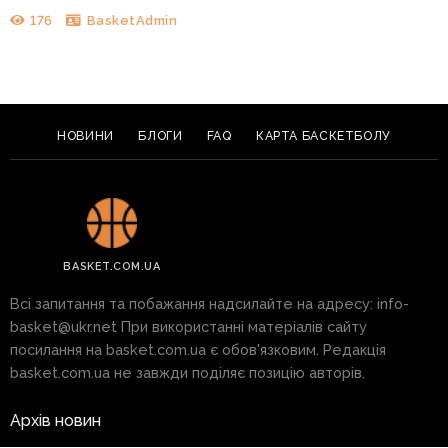
176
BasketAdmin
НОВИНИ
БЛОГИ
FAQ
КАРТА БАСКЕТБОЛУ
BASKET.COM.UA
Всі запитання та побажання надсилайте на адресу:
info-
basket@ukr.net
При використанні матеріалів сайту
посилання на basket.com.ua є обов'язковим. Редакція
basket.com.ua не завжди поділяє позицію авторів.
Архів новин