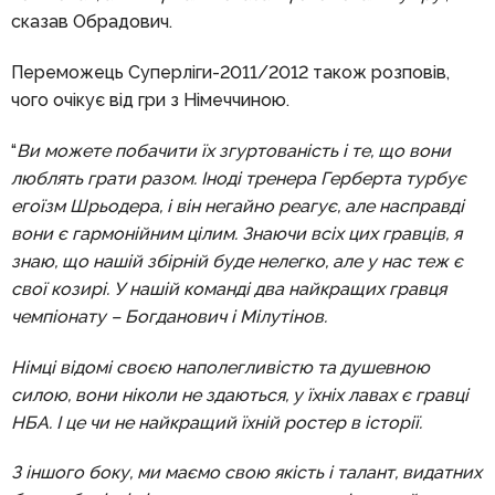
сказав Обрадович.
Переможець Суперліги-2011/2012 також розповів,
чого очікує від гри з Німеччиною.
“
Ви можете побачити їх згуртованість і те, що вони
люблять грати разом. Іноді тренера Герберта турбує
егоїзм Шрьодера, і він негайно реагує, але насправді
вони є гармонійним цілим. Знаючи всіх цих гравців, я
знаю, що нашій збірній буде нелегко, але у нас теж є
свої козирі. У нашій команді два найкращих гравця
чемпіонату – Богданович і Мілутінов.
Німці відомі своєю наполегливістю та душевною
силою, вони ніколи не здаються, у їхніх лавах є гравці
НБА. І це чи не найкращий їхній ростер в історії.
З іншого боку, ми маємо свою якість і талант, видатних