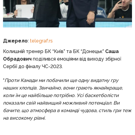
Джерело
:
telegraf.rs
Колишній тренер БК “Київ” та БК “Донецьк”
Саша
Обрадович
поділився емоціями від виходу збірної
Сербії до фіналу ЧС-2023.
“
Проти Канади ми побачили ще одну видатну гру
наших хлопців. Звичайно, вони грають якнайкраще,
коли їм це найбільше потрібно. Усі баскетболісти
показали свій найвищий можливий потенціал. Ви
бачите, що атмосфера в команді чудова, стиль гри теж
на високому рівні.