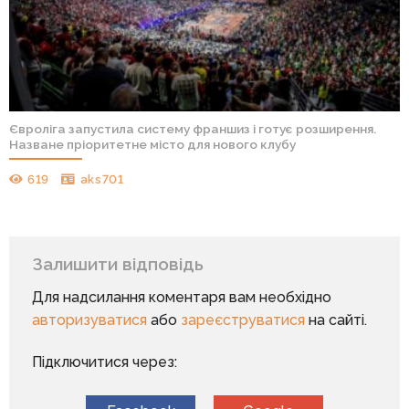
Євроліга запустила систему франшиз і готує розширення.
Назване пріоритетне місто для нового клубу
619
aks701
Залишити відповідь
Для надсилання коментаря вам необхідно
авторизуватися
або
зареєструватися
на сайті.
Підключитися через: