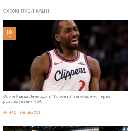
СХОЖІ ПУБЛІКАЦІЇ
10
Лип
Обмін Кавая Ленарда в “Торонто” відкладено через
розслідування НБА
460
aks701