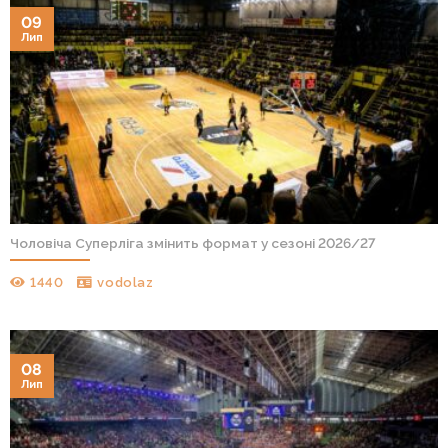
09
Лип
Чоловіча Суперліга змінить формат у сезоні 2026/27
1440
vodolaz
08
Лип