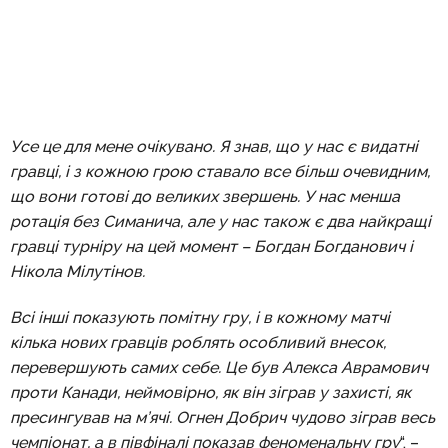
Усе це для мене очікувано. Я знав, що у нас є видатні
гравці, і з кожною грою ставало все більш очевидним,
що вони готові до великих звершень. У нас менша
ротація без Симанича, але у нас також є два найкращі
гравці турніру на цей момент – Богдан Богданович і
Нікола Мілутінов.
Всі інші показують помітну гру, і в кожному матчі
кілька нових гравців роблять особливий внесок,
перевершують самих себе. Це був Алекса Аврамович
проти Канади, неймовірно, як він зіграв у захисті, як
пресингував на м’ячі. Огнен Добрич чудово зіграв весь
чемпіонат, а в півфіналі показав феноменальну гру
“, –