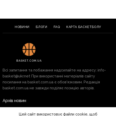
НОВИНИ
БЛОГИ
FAQ
КАРТА БАСКЕТБОЛУ
BASKET.COM.UA
Всі запитання та побажання надсилайте на адресу:
info-
basket@ukr.net
При використанні матеріалів сайту
посилання на basket.com.ua є обов'язковим. Редакція
basket.com.ua не завжди поділяє позицію авторів.
Архів новин
Реклама на сайті
Цей сайт використовує файли cookie, щоб