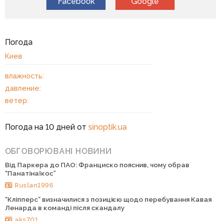
Facebook
Google
Погода
Киев
влажность:
давление:
ветер:
Погода на 10 дней от
sinoptik.ua
ОБГОВОРЮВАНІ НОВИНИ
Від Паркера до ПАО: Франциско пояснив, чому обрав
“Панатінаїкос”
Ruslan1996
“Кліпперс” визначилися з позицією щодо перебування Кавая
Ленарда в команді після скандалу
aks701