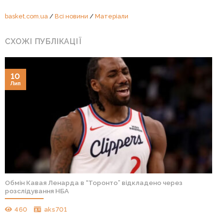
basket.com.ua
/
Всі новини
/
Матеріали
СХОЖІ ПУБЛІКАЦІЇ
10
Лип
Обмін Кавая Ленарда в “Торонто” відкладено через
розслідування НБА
460
aks701