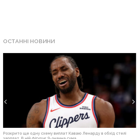
ОСТАННІ НОВИНИ
Розкрито ще одну схему виплат Каваю Ленарду в обхід стелі
зарплат. В ній фігурує 9-значна сума