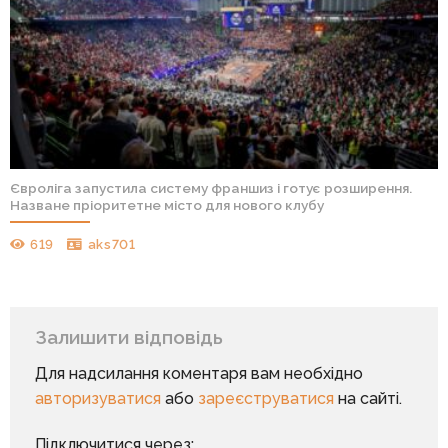
Євроліга запустила систему франшиз і готує розширення.
Назване пріоритетне місто для нового клубу
619
aks701
Залишити відповідь
Для надсилання коментаря вам необхідно
авторизуватися
або
зареєструватися
на сайті.
Підключитися через: