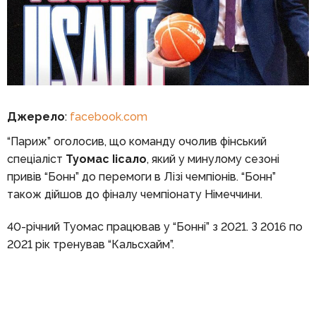
Джерело
:
facebook.com
“Париж” оголосив, що команду очолив фінський
спеціаліст
Туомас Іісало
, який у минулому сезоні
привів “Бонн” до перемоги в Лізі чемпіонів. “Бонн”
також дійшов до фіналу чемпіонату Німеччини.
40-річний Туомас працював у “Бонні” з 2021. З 2016 по
2021 рік тренував “Кальсхайм”.