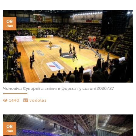
09
Лип
Чоловіча Суперліга змінить формат у сезоні 2026/27
1440
vodolaz
08
Лип