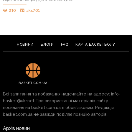
210
aks701
НОВИНИ
БЛОГИ
FAQ
КАРТА БАСКЕТБОЛУ
BASKET.COM.UA
Всі запитання та побажання надсилайте на адресу:
info-
basket@ukr.net
При використанні матеріалів сайту
посилання на basket.com.ua є обов'язковим. Редакція
basket.com.ua не завжди поділяє позицію авторів.
Архів новин