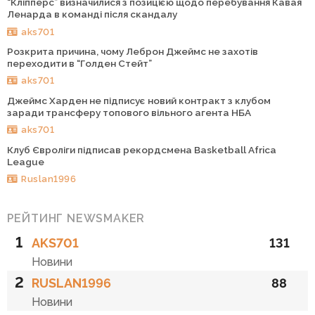
“Кліпперс” визначилися з позицією щодо перебування Кавая
Ленарда в команді після скандалу
aks701
Розкрита причина, чому Леброн Джеймс не захотів
переходити в “Голден Стейт”
aks701
Джеймс Харден не підписує новий контракт з клубом
заради трансферу топового вільного агента НБА
aks701
Клуб Євроліги підписав рекордсмена Basketball Africa
League
Ruslan1996
РЕЙТИНГ NEWSMAKER
1
AKS701
131
Новини
2
RUSLAN1996
88
Новини