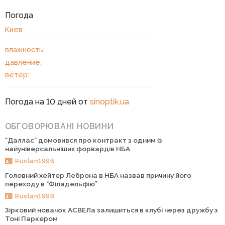
Погода
Киев
влажность:
давление:
ветер:
Погода на 10 дней от
sinoptik.ua
ОБГОВОРЮВАНІ НОВИНИ
“Даллас” домовився про контракт з одним із
найуніверсальніших форвардів НБА
Ruslan1996
Головний хейтер Леброна в НБА назвав причину його
переходу в “Філадельфію”
Ruslan1996
Зірковий новачок АСВЕЛа залишиться в клубі через дружбу з
Тоні Паркером