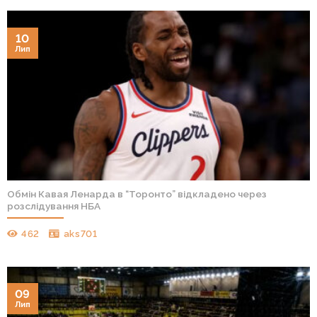
10
Лип
Обмін Кавая Ленарда в “Торонто” відкладено через
розслідування НБА
462
aks701
09
Лип