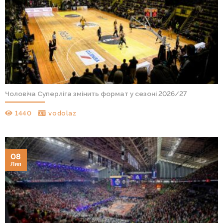
Чоловіча Суперліга змінить формат у сезоні 2026/27
1440
vodolaz
08
Лип