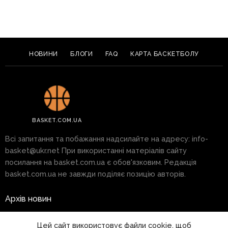
НОВИНИ
БЛОГИ
FAQ
КАРТА БАСКЕТБОЛУ
BASKET.COM.UA
Всі запитання та побажання надсилайте на адресу:
info-
basket@ukr.net
При використанні матеріалів сайту
посилання на basket.com.ua є обов'язковим. Редакція
basket.com.ua не завжди поділяє позицію авторів.
Архів новин
Реклама на сайті
Цей сайт використовує файли cookie, щоб