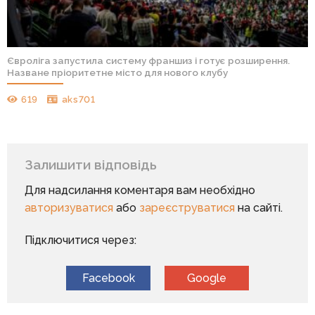
Євроліга запустила систему франшиз і готує розширення.
Назване пріоритетне місто для нового клубу
619
aks701
Залишити відповідь
Для надсилання коментаря вам необхідно
авторизуватися
або
зареєструватися
на сайті.
Підключитися через:
Facebook
Google