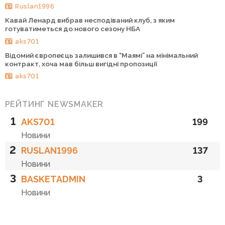
Ruslan1996
Кавай Ленард вибрав несподіваний клуб, з яким
готуватиметься до нового сезону НБА
aks701
Відомий європеєць залишився в “Маямі” на мінімальний
контракт, хоча мав більш вигідні пропозиції
aks701
РЕЙТИНГ NEWSMAKER
1
AKS701
199
Новини
2
RUSLAN1996
137
Новини
3
BASKETADMIN
3
Новини