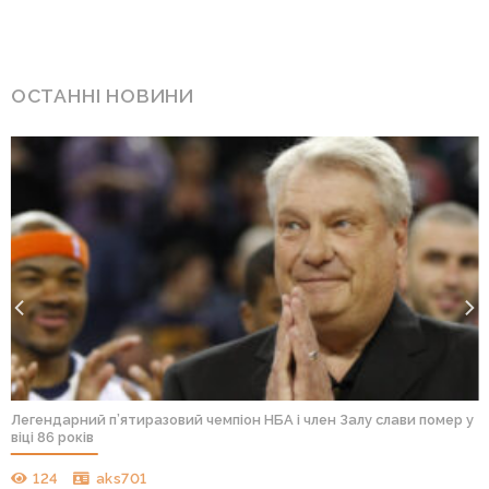
ОСТАННІ НОВИНИ
Легендарний п’ятиразовий чемпіон НБА і член Залу слави помер у
віці 86 років
124
aks701