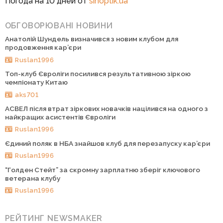
Погода на 10 дней от
sinoptik.ua
ОБГОВОРЮВАНІ НОВИНИ
Анатолій Шундель визначився з новим клубом для
продовження кар’єри
Ruslan1996
Топ-клуб Євроліги посилився результативною зіркою
чемпіонату Китаю
aks701
АСВЕЛ після втрат зіркових новачків націлився на одного з
найкращих асистентів Євроліги
Ruslan1996
Єдиний поляк в НБА знайшов клуб для перезапуску кар’єри
Ruslan1996
“Голден Стейт” за скромну зарплатню зберіг ключового
ветерана клубу
Ruslan1996
РЕЙТИНГ NEWSMAKER