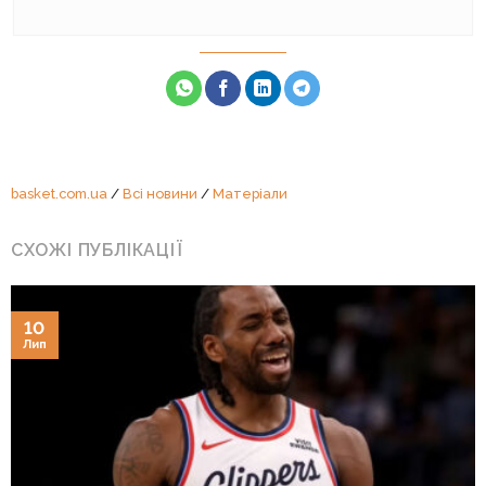
basket.com.ua
/
Всі новини
/
Матеріали
СХОЖІ ПУБЛІКАЦІЇ
10
Лип