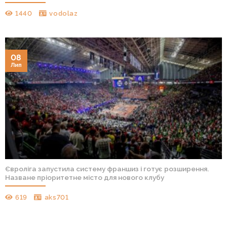
1440
vodolaz
08
Лип
Євроліга запустила систему франшиз і готує розширення.
Назване пріоритетне місто для нового клубу
619
aks701