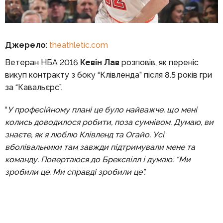
Джерело
:
theathletic.com
Ветеран НБА 2016
Кевін Лав
розповів, як переніс
викуп контракту з боку “Клівленда” після 8.5 років гри
за “Кавальєрс”.
“
У професійному плані це було найважче, що мені
колись доводилося робити, поза сумнівом. Думаю, ви
знаєте, як я люблю Клівленд та Огайо. Усі
вболівальники там завжди підтримували мене та
команду. Повертаюся до Брексвілл і думаю: “Ми
зробили це. Ми справді зробили це”.