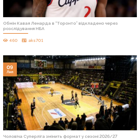
Обмін Кавая Ленарда в “Торонто” відкладено через
розслідування НБА
460
aks701
09
Лип
Чоловіча Суперліга змінить формат у сезоні 2026/27