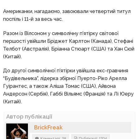
Американки, нагадаємо, завоювали четвертий титул
поспіль і 11-й за весь час.
Разом із Вілсоном у символічну п’ятірку світової
першості увійшли Бріджет Карлтон (Канада), Стефані
Телбот (Австралія), Бріанна Стюарт (США) та Хан Сюй
(Китай).
До другої символічної п’ятірки увійшла екс-гравчиня
“Будівельника”, лідерка збірної Пуерто-Ріко Арелла
Гуірантес, а також Аліша Томас (США), Айвона
Андерсон (Сербія), Габбі Вільямс (Франція) та Лі Юеру
(Китай).
Автор публікації
BrickFreak
Коментарі: 28
Публікації: 1704