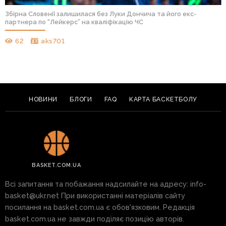
Збірна Словенії залишилася без Луки Дончича та його екс-
партнера по “Лейкерс” на кваліфікацію ЧС
62
aks701
НОВИНИ
БЛОГИ
FAQ
КАРТА БАСКЕТБОЛУ
BASKET.COM.UA
Всі запитання та побажання надсилайте на адресу:
info-
basket@ukr.net
При використанні матеріалів сайту
посилання на basket.com.ua є обов'язковим. Редакція
basket.com.ua не завжди поділяє позицію авторів.