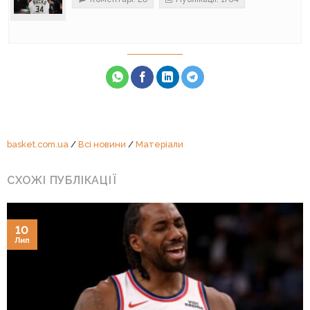
basket.com.ua
/
Всі новини
/
Матеріали
СХОЖІ ПУБЛІКАЦІЇ
10
Лип