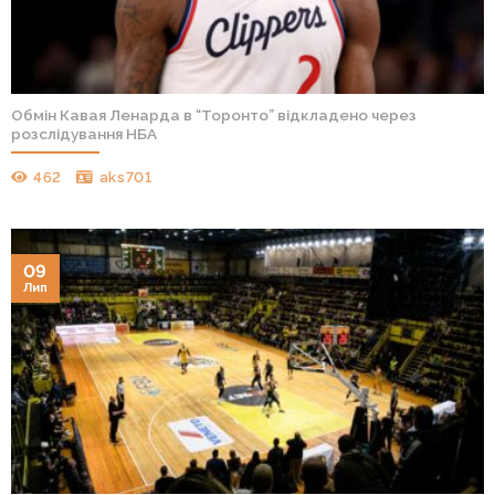
Обмін Кавая Ленарда в “Торонто” відкладено через
розслідування НБА
462
aks701
09
Лип