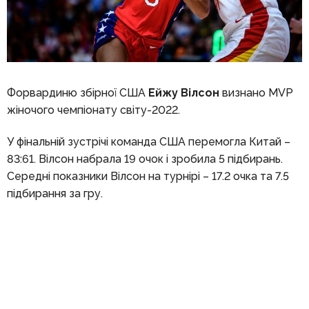
Форвардиню збірної США
Ейжу Вілсон
визнано MVP
жіночого чемпіонату світу-2022.
У фінальній зустрічі команда США перемогла Китай –
83:61. Вілсон набрала 19 очок і зробила 5 підбирань.
Середні показники Вілсон на турнірі – 17.2 очка та 7.5
підбирання за гру.