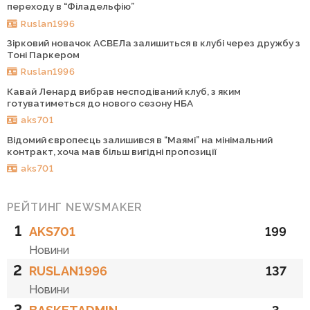
переходу в “Філадельфію”
Ruslan1996
Зірковий новачок АСВЕЛа залишиться в клубі через дружбу з
Тоні Паркером
Ruslan1996
Кавай Ленард вибрав несподіваний клуб, з яким
готуватиметься до нового сезону НБА
aks701
Відомий європеєць залишився в “Маямі” на мінімальний
контракт, хоча мав більш вигідні пропозиції
aks701
РЕЙТИНГ NEWSMAKER
1
AKS701
199
Новини
2
RUSLAN1996
137
Новини
3