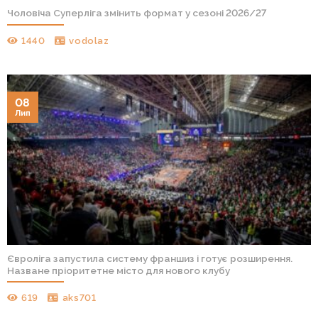
Чоловіча Суперліга змінить формат у сезоні 2026/27
1440
vodolaz
08
Лип
Євроліга запустила систему франшиз і готує розширення.
Назване пріоритетне місто для нового клубу
619
aks701