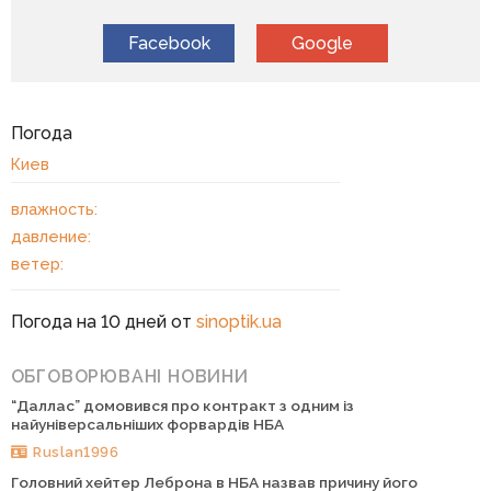
Facebook
Google
Погода
Киев
влажность:
давление:
ветер:
Погода на 10 дней от
sinoptik.ua
ОБГОВОРЮВАНІ НОВИНИ
“Даллас” домовився про контракт з одним із
найуніверсальніших форвардів НБА
Ruslan1996
Головний хейтер Леброна в НБА назвав причину його