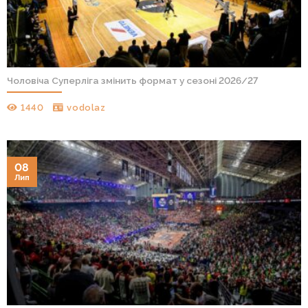
Чоловіча Суперліга змінить формат у сезоні 2026/27
1440
vodolaz
08
Лип