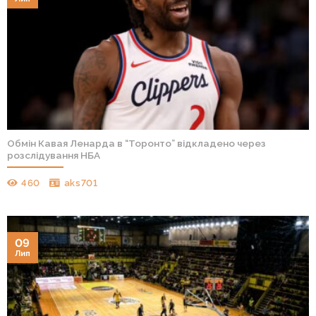
Обмін Кавая Ленарда в “Торонто” відкладено через
розслідування НБА
460
aks701
09
Лип