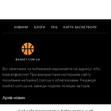
НОВИНИ
БЛОГИ
FAQ
КАРТА БАСКЕТБОЛУ
BASKET.COM.UA
Всі запитання та побажання надсилайте на адресу:
info-
basket@ukr.net
При використанні матеріалів сайту
посилання на basket.com.ua є обов'язковим. Редакція
basket.com.ua не завжди поділяє позицію авторів.
Архів новин
Реклама на сайті
Цей сайт використовує файли cookie, щоб