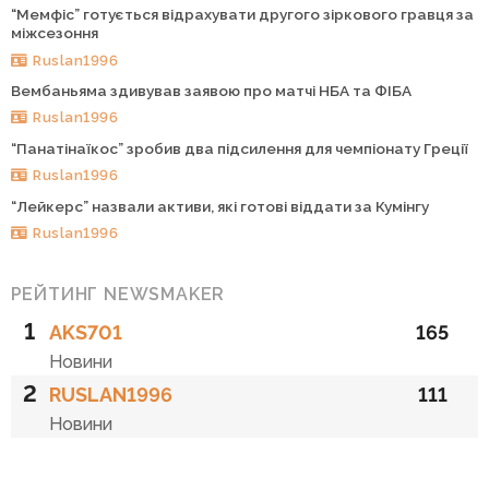
“Мемфіс” готується відрахувати другого зіркового гравця за
міжсезоння
Ruslan1996
Вембаньяма здивував заявою про матчі НБА та ФІБА
Ruslan1996
“Панатінаїкос” зробив два підсилення для чемпіонату Греції
Ruslan1996
“Лейкерс” назвали активи, які готові віддати за Кумінгу
Ruslan1996
РЕЙТИНГ NEWSMAKER
1
AKS701
165
Новини
2
RUSLAN1996
111
Новини