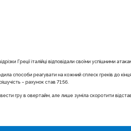
дрізки Греції італійці відповідали своїми успішними атака
ходила способи реагувати на кожний сплеск греків до кінц
рішучість – рахунок став 71:56.
вести гру в овертайм, але лише зуміла скоротити відста