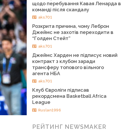
щодо перебування Кавая Ленарда в
команді після скандалу
aks701
Розкрита причина, чому Леброн
Джеймс не захотів переходити в
“Голден Стейт”
aks701
Джеймс Харден не підписує новий
контракт з клубом заради
трансферу топового вільного
агента НБА
aks701
Клуб Євроліги підписав
рекордсмена Basketball Africa
League
Ruslan1996
РЕЙТИНГ NEWSMAKER