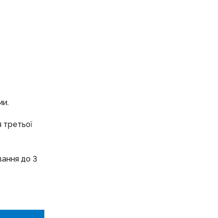
ми.
я третьої
вання до 3