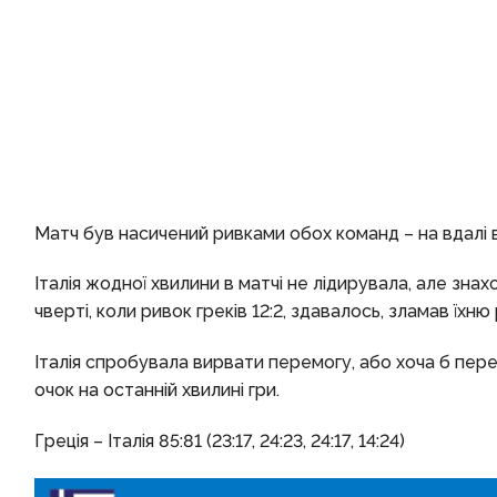
Матч був насичений ривками обох команд – на вдалі ві
Італія жодної хвилини в матчі не лідирувала, але зна
чверті, коли ривок греків 12:2, здавалось, зламав їхню 
Італія спробувала вирвати перемогу, або хоча б пере
очок на останній хвилині гри.
Греція – Італія 85:81 (23:17, 24:23, 24:17, 14:24)