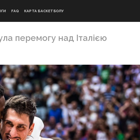
ОГИ
FAQ
КАРТА БАСКЕТБОЛУ
ула перемогу над Італією