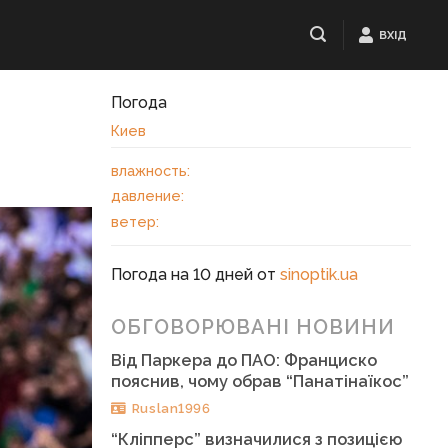
ВХІД
Погода
Киев
влажность:
давление:
ветер:
Погода на 10 дней от
sinoptik.ua
ОБГОВОРЮВАНІ НОВИНИ
Від Паркера до ПАО: Франциско
пояснив, чому обрав “Панатінаїкос”
Ruslan1996
“Кліпперс” визначилися з позицією