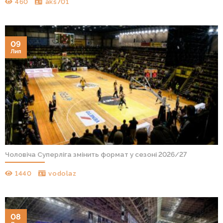
460
aks701
09
Лип
Чоловіча Суперліга змінить формат у сезоні 2026/27
1440
vodolaz
08