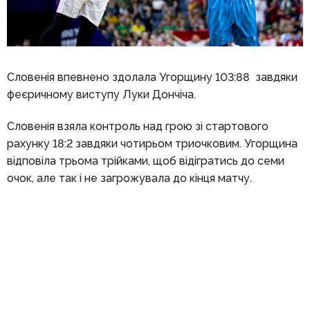
Словенія впевнено здолала Угорщину 103:88 завдяки
феєричному виступу Луки Дончіча.
Словенія взяла контроль над грою зі стартового
рахунку 18:2 завдяки чотирьом триочковим. Угорщина
відповіла трьома трійками, щоб відігратись до семи
очок, але так і не загрожувала до кінця матчу.