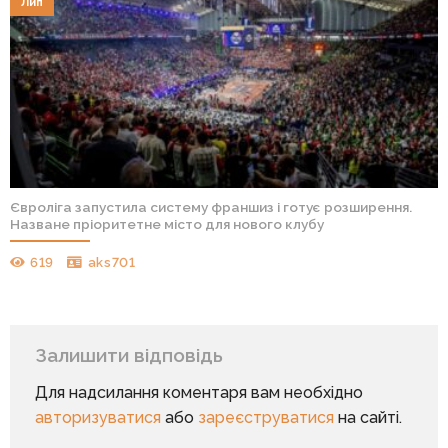
Лип
Євроліга запустила систему франшиз і готує розширення.
Назване пріоритетне місто для нового клубу
619
aks701
Залишити відповідь
Для надсилання коментаря вам необхідно
авторизуватися
або
зареєструватися
на сайті.