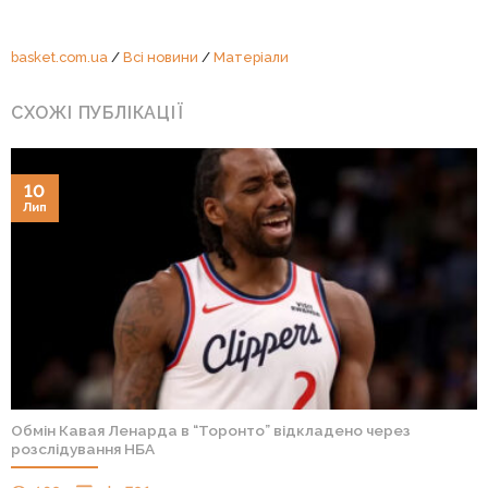
basket.com.ua
/
Всі новини
/
Матеріали
СХОЖІ ПУБЛІКАЦІЇ
10
Лип
Обмін Кавая Ленарда в “Торонто” відкладено через
розслідування НБА