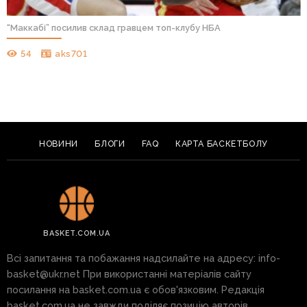
“Маккабі” посилив склад гравцем топ-клубу НБА
54
aks701
НОВИНИ
БЛОГИ
FAQ
КАРТА БАСКЕТБОЛУ
BASKET.COM.UA
Всі запитання та побажання надсилайте на адресу:
info-
basket@ukr.net
При використанні матеріалів сайту
посилання на basket.com.ua є обов'язковим. Редакція
basket.com.ua не завжди поділяє позицію авторів.