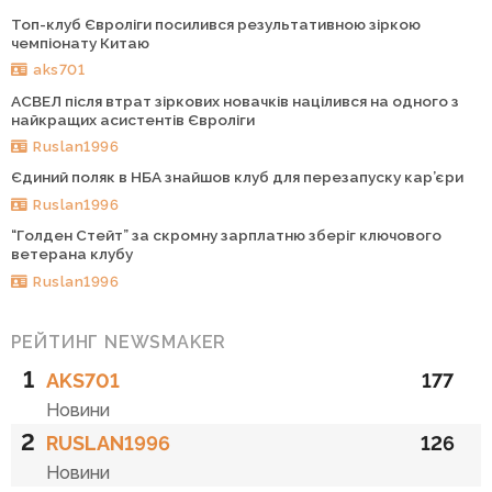
Топ-клуб Євроліги посилився результативною зіркою
чемпіонату Китаю
aks701
АСВЕЛ після втрат зіркових новачків націлився на одного з
найкращих асистентів Євроліги
Ruslan1996
Єдиний поляк в НБА знайшов клуб для перезапуску кар’єри
Ruslan1996
“Голден Стейт” за скромну зарплатню зберіг ключового
ветерана клубу
Ruslan1996
РЕЙТИНГ NEWSMAKER
1
AKS701
177
Новини
2
RUSLAN1996
126
Новини