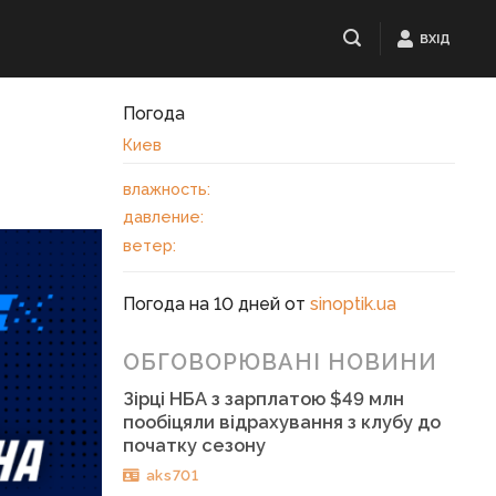
ВХІД
Погода
Киев
влажность:
давление:
ветер:
Погода на 10 дней от
sinoptik.ua
ОБГОВОРЮВАНІ НОВИНИ
Зірці НБА з зарплатою $49 млн
пообіцяли відрахування з клубу до
початку сезону
aks701