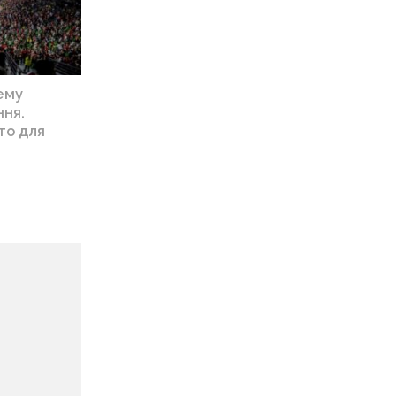
ему
ння.
то для