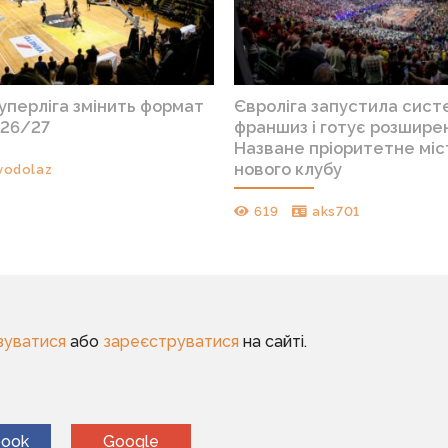
уперліга змінить формат
Євроліга запустила сист
026/27
франшиз і готує розшире
Назване пріоритетне міс
нового клубу
vodolaz
619
aks701
зуватися
або
зареєструватися
на сайті.
book
Google