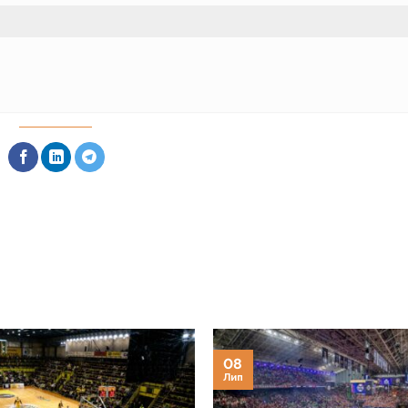
08
Лип