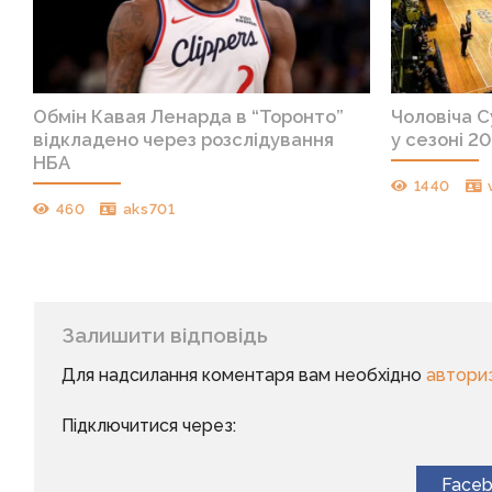
Обмін Кавая Ленарда в “Торонто”
Чоловіча С
відкладено через розслідування
у сезоні 2
НБА
1440
460
aks701
Залишити відповідь
Для надсилання коментаря вам необхідно
автори
Підключитися через:
Face