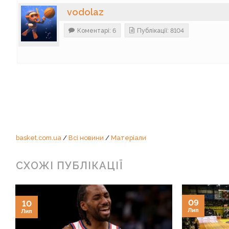
vodolaz
Коментарі: 6
Публікації: 8104
basket.com.ua
/
Всі новини
/
Матеріали
СХОЖІ ПУБЛІКАЦІЇ
09
10
Лип
Лип