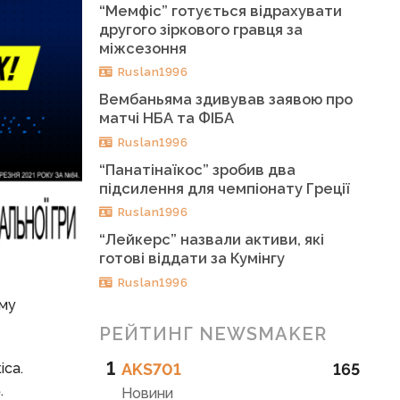
“Мемфіс” готується відрахувати
другого зіркового гравця за
міжсезоння
Ruslan1996
Вембаньяма здивував заявою про
матчі НБА та ФІБА
Ruslan1996
“Панатінаїкос” зробив два
підсилення для чемпіонату Греції
Ruslan1996
“Лейкерс” назвали активи, які
готові віддати за Кумінгу
Ruslan1996
ому
РЕЙТИНГ NEWSMAKER
1
іса.
AKS701
165
.
Новини