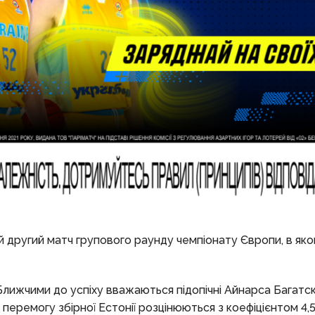
свій другий матч групового раунду чемпіонату Європи, в як
 Ближчими до успіху вважаються підопічні Айнарса Багатск
 перемогу збірної Естонії розцінюються з коефіцієнтом 4,5