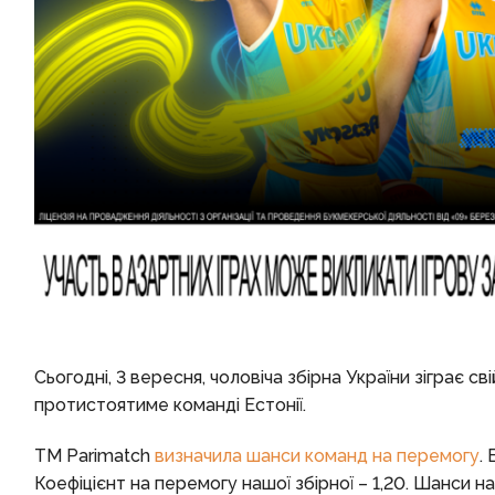
Сьогодні, 3 вересня, чоловіча збірна України зіграє 
протистоятиме команді Естонії.
TM Parimatch
визначила шанси команд на перемогу
.
Коефіцієнт на перемогу нашої збірної – 1,20. Шанси на