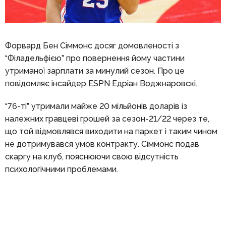
Форвард Бен Сіммонс досяг домовленості з
“Філадельфією” про повернення йому частини
утриманої зарплати за минулий сезон. Про це
повідомляє інсайдер ESPN Едріан Воджнаровскі.
“76-ті” утримали майже 20 мільйонів доларів із
належних гравцеві грошей за сезон-21/22 через те,
що той відмовлявся виходити на паркет і таким чином
не дотримувався умов контракту. Сіммонс подав
скаргу на клуб, пояснюючи свою відсутність
психологічними проблемами.