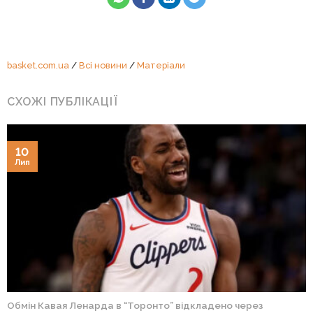
basket.com.ua
/
Всі новини
/
Матеріали
СХОЖІ ПУБЛІКАЦІЇ
10
Лип
Обмін Кавая Ленарда в “Торонто” відкладено через