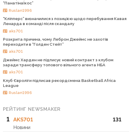
“Панатінаїкос”
Ruslan1996
“Кліпперс” визначилися з позицією щодо перебування Кавая
Ленарда в команді після скандалу
aks701
Розкрита причина, чому Леброн Джеймс не захотів
переходити в “Голден Стейт”
aks701
Джеймс Харден не підписує новий контракт з клубом
заради трансферу топового вільного агента НБА
aks701
Клуб Євроліги підписав рекордсмена Basketball Africa
League
Ruslan1996
РЕЙТИНГ NEWSMAKER
1
AKS701
131
Новини