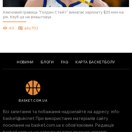
Колишня наречена Дончича вимагає з гравця 50 млн доларів у
справі про опіку над дітьми
39
Ruslan1996
НОВИНИ
БЛОГИ
FAQ
КАРТА БАСКЕТБОЛУ
BASKET.COM.UA
Всі запитання та побажання надсилайте на адресу:
info-
basket@ukr.net
При використанні матеріалів сайту
посилання на basket.com.ua є обов'язковим. Редакція
basket.com.ua не завжди поділяє позицію авторів.