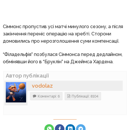
Сіммонс пропустив усі матчі минулого сезону, а після
закінчення переніс операцію на хребті. Сторони
домовились про нерозголошення суми компенсації.
“Філадельфія” позбулася Сіммонса перед дедлайном,
обмінявши його в “Бруклін” на Джеймса Хардена.
Автор публікації
vodolaz
Коментарі: 6
Публікації: 8104