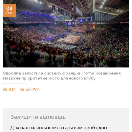
08
Лип
Євроліга запустила систему франшиз і готує розширення.
Назване пріоритетне місто для нового клубу
619
aks701
Залишити відповідь
Для надсилання коментаря вам необхідно