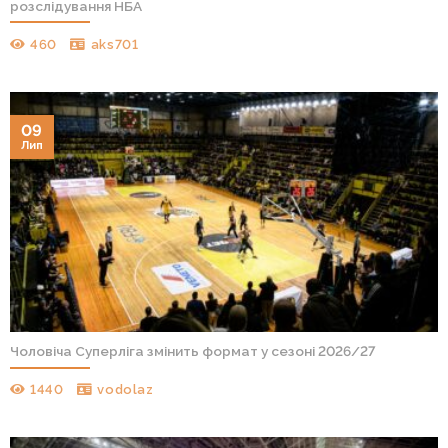
розслідування НБА
460
aks701
09
Лип
Чоловіча Суперліга змінить формат у сезоні 2026/27
1440
vodolaz