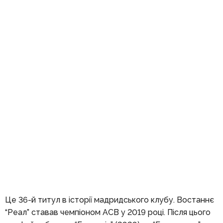
Це 36-й титул в історії мадридського клубу. Востаннє
“Реал” ставав чемпіоном ACB у 2019 році. Після цього