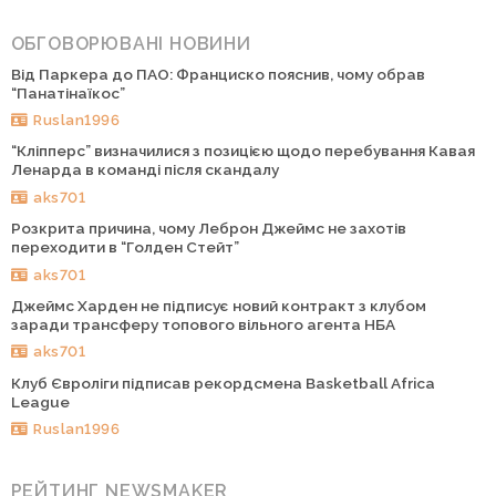
ОБГОВОРЮВАНІ НОВИНИ
Від Паркера до ПАО: Франциско пояснив, чому обрав
“Панатінаїкос”
Ruslan1996
“Кліпперс” визначилися з позицією щодо перебування Кавая
Ленарда в команді після скандалу
aks701
Розкрита причина, чому Леброн Джеймс не захотів
переходити в “Голден Стейт”
aks701
Джеймс Харден не підписує новий контракт з клубом
заради трансферу топового вільного агента НБА
aks701
Клуб Євроліги підписав рекордсмена Basketball Africa
League
Ruslan1996
РЕЙТИНГ NEWSMAKER