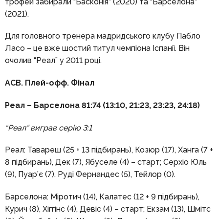
трофей забирали “Басконія” (2020) та “Барселона”
(2021).
Для головного тренера мадридського клубу Пабло
Ласо – це вже шостий титул чемпіона Іспанії. Він
очолив “Реал” у 2011 році.
ACB
. Плей-офф
. Фінал
Реал – Барселона 81:74 (13:10, 21:23, 23:23, 24:18)
“Реал”
виграв серію 3:1
Реал: Тавареш (25 + 13 підбирань), Козюр (17), Ханга (7 +
8 підбирань), Дек (7), Ябуселе (4) – старт; Серхіо Юль
(9), Пуар’є (7), Руді Фернандес (5), Тейлор (0).
Барселона: Міротич (14), Калатес (12 + 9 підбирань),
Курич (8), Хіггінс (4), Девіс (4) – старт; Екзам (13), Шмітс