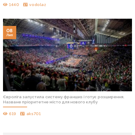
1440
vodolaz
08
Лип
Євроліга запустила систему франшиз і готує розширення.
Назване пріоритетне місто для нового клубу
619
aks701