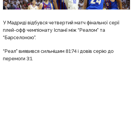
У Мадриді відбувся четвертий матч фінальної серії
плей-офф чемпіонату Іспанії між “Реалом” та
“Барселоною”.
“Реал” виявився сильнішим 81:74 і довів серію до
перемоги 3:1.