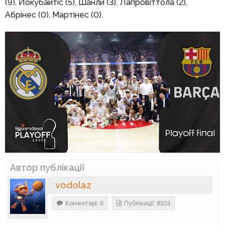
(9), Йокубайтіс (5), Шанли (3), Лапровіттола (2),
Абрінес (0), Мартінес (0).
Автор публікації
vodolaz
Коментарі: 6
Публікації: 8103