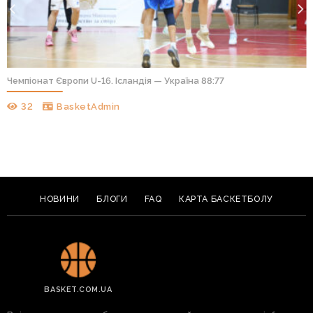
Чемпіонат Європи U-16. Ісландія — Україна 88:77
32
BasketAdmin
НОВИНИ
БЛОГИ
FAQ
КАРТА БАСКЕТБОЛУ
BASKET.COM.UA