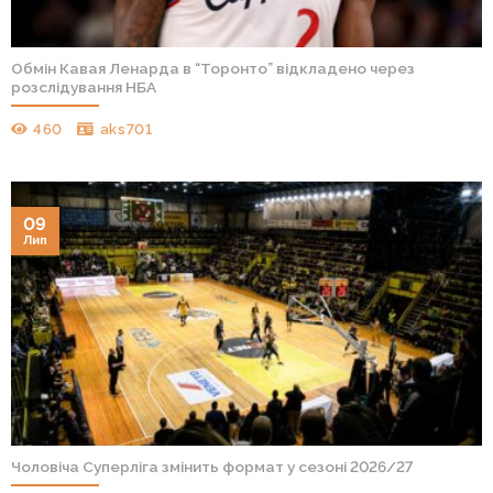
Обмін Кавая Ленарда в “Торонто” відкладено через
розслідування НБА
460
aks701
09
Лип
Чоловіча Суперліга змінить формат у сезоні 2026/27