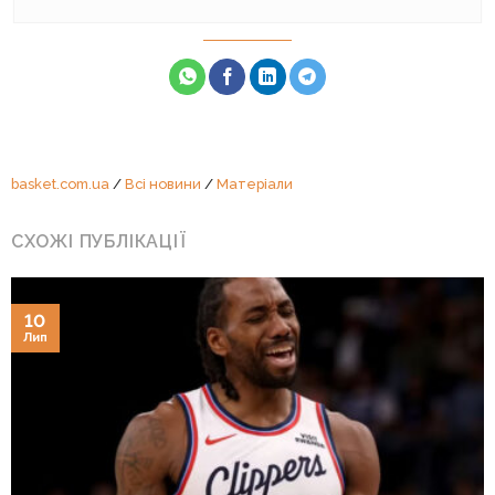
basket.com.ua
/
Всі новини
/
Матеріали
СХОЖІ ПУБЛІКАЦІЇ
10
Лип