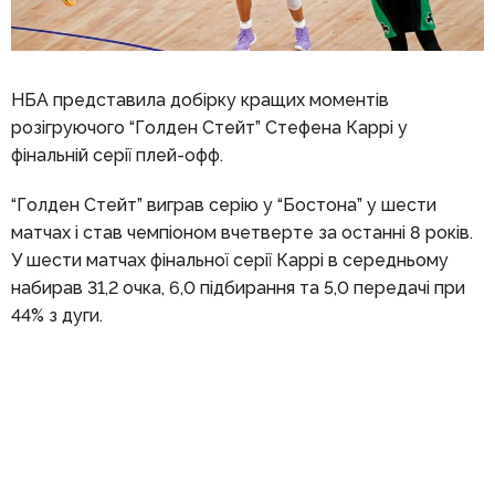
НБА представила добірку кращих моментів
розігруючого “Голден Стейт” Стефена Каррі у
фінальній серії плей-офф.
“Голден Стейт” виграв серію у “Бостона” у шести
матчах і став чемпіоном вчетверте за останні 8 років.
У шести матчах фінальної серії Каррі в середньому
набирав 31,2 очка, 6,0 підбирання та 5,0 передачі при
44% з дуги.