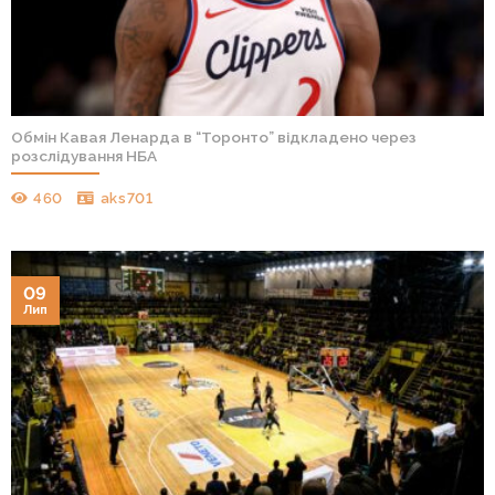
Обмін Кавая Ленарда в “Торонто” відкладено через
розслідування НБА
460
aks701
09
Лип