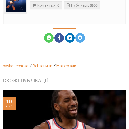
Коментарі: 6
Публікації: 8105
basket.com.ua
/
Всі новини
/
Матеріали
СХОЖІ ПУБЛІКАЦІЇ
10
Лип