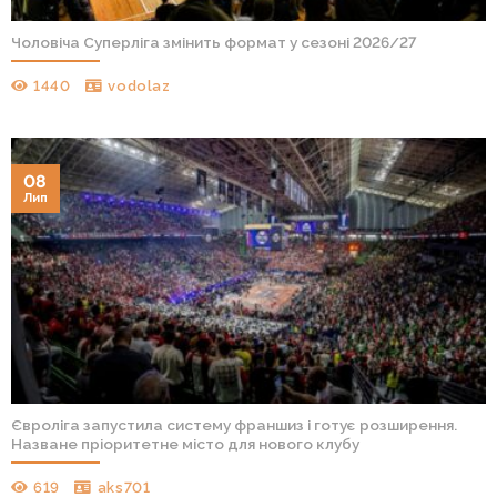
Чоловіча Суперліга змінить формат у сезоні 2026/27
1440
vodolaz
08
Лип
Євроліга запустила систему франшиз і готує розширення.
Назване пріоритетне місто для нового клубу
619
aks701