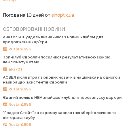
Погода на 10 дней от
sinoptik.ua
ОБГОВОРЮВАНІ НОВИНИ
Анатолій Шундель визначився з новим клубом для
продовження кар’єри
Ruslan1996
Топ-клуб Євроліги посилився результативною зіркою
чемпіонату Китаю
aks701
АСВЕЛ після втрат зіркових новачків націлився на одного з
найкращих асистентів Євроліги
Ruslan1996
Єдиний поляк в НБА знайшов клуб для перезапуску кар’єри
Ruslan1996
“Голден Стейт” за скромну зарплатню зберіг ключового
ветерана клубу
Ruslan1996