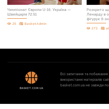
е
Чемпіонат Європи U-16. Україна —
Розкрито щ
лн
Швейцарія 72:51
Ленарду в о
фігурує 9-з
25
BasketAdmin
273
a
Всі запитання та побажання
використанні матеріалів сай
basket.com.ua не завжди под
BASKET.COM.UA