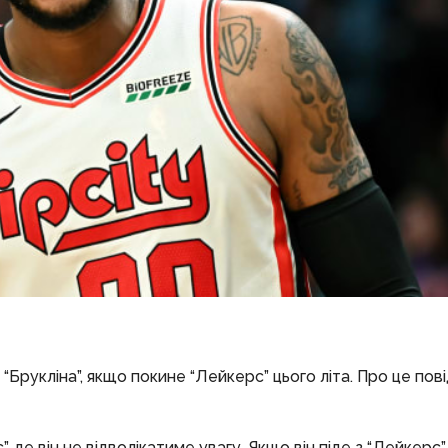
Брукліна”, якщо покине “Лейкерс” цього літа. Про це пов
 де він не відволікатиме увагу. Якщо він піде з “Лейкерс”,