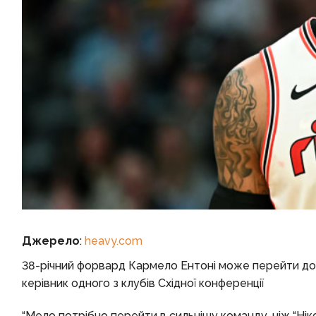
Джерело
:
heavy.com
38-річний форвард Кармело Ентоні може перейти до “
керівник одного з клубів Східної конференції
“Мело потрібно перейти в сильнішу команду, ніж “Нікс”,