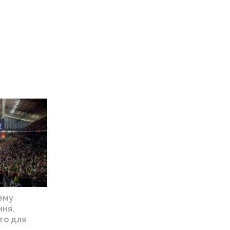
ему
ння.
то для