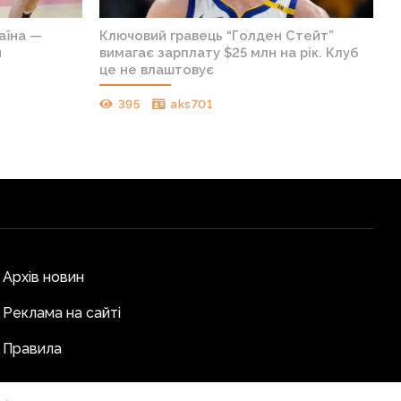
аїна —
Ключовий гравець “Голден Стейт”
я
вимагає зарплату $25 млн на рік. Клуб
це не влаштовує
395
aks701
Архів новин
Реклама на сайті
Правила