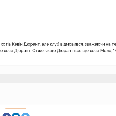
хотів Кевін Дюрант, але клуб відмовився. зважаючи на те
ого хоче Дюрант. Отже, якщо Дюрант все ще хоче Мело, “