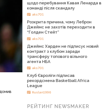
щодо перебування Кавая Ленарда в
команді після скандалу
aks701
Розкрита причина, чому Леброн
Джеймс не захотів переходити в
“Голден Стейт”
aks701
Джеймс Харден не підписує новий
контракт з клубом заради
трансферу топового вільного
агента НБА
aks701
Клуб Євроліги підписав
рекордсмена Basketball Africa
League
ідомив
Ruslan1996
РЕЙТИНГ NEWSMAKER