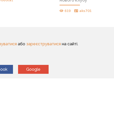
нового клубу
vodolaz
619
aks701
зуватися
або
зареєструватися
на сайті.
book
Google