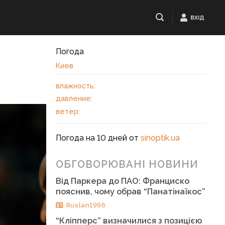
ВХІД
Погода
Киев
влажность:
давление:
ветер:
Погода на 10 дней от
sinoptik.ua
ОБГОВОРЮВАНІ НОВИНИ
Від Паркера до ПАО: Франциско
пояснив, чому обрав “Панатінаїкос”
Ruslan1996
“Кліпперс” визначилися з позицією