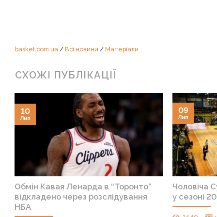
basket.com.ua
/
Всі новини
/
Матеріали
СХОЖІ ПУБЛІКАЦІЇ
09
10
Лип
Лип
Обмін Кавая Ленарда в “Торонто”
Чоловіча С
відкладено через розслідування
у сезоні 2
НБА