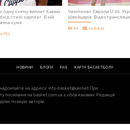
е одну схему виплат Каваю
Чемпіонат Європи U-16. Укр
бхід стелі зарплат. В ній
Швейцарія: Відеотрансляці
начна сума
64
vodolaz
ks701
НОВИНИ
БЛОГИ
FAQ
КАРТА БАСКЕТБОЛУ
 надсилайте на адресу:
info-basket@ukr.net
При
ту посилання на basket.com.ua є обов'язковим. Редакція
іляє позицію авторів.