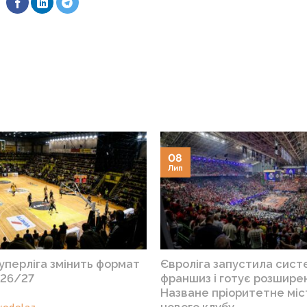
08
Лип
уперліга змінить формат
Євроліга запустила сист
026/27
франшиз і готує розшире
Назване пріоритетне міс