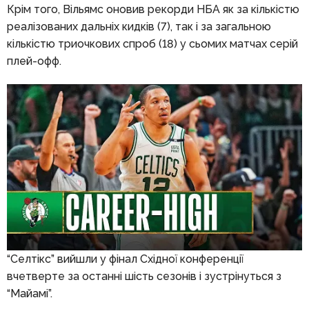
Крім того, Вільямс оновив рекорди НБА як за кількістю
реалізованих дальніх кидків (7), так і за загальною
кількістю триочкових спроб (18) у сьомих матчах серій
плей-офф.
“Селтікс” вийшли у фінал Східної конференції
вчетверте за останні шість сезонів і зустрінуться з
“Майамі”.