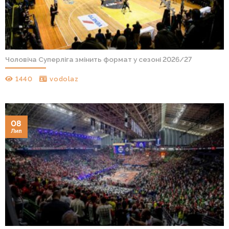
Чоловіча Суперліга змінить формат у сезоні 2026/27
1440
vodolaz
08
Лип