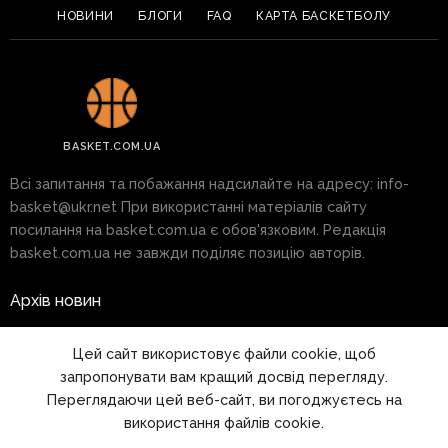
НОВИНИ
БЛОГИ
FAQ
КАРТА БАСКЕТБОЛУ
BASKET.COM.UA
Всі запитання та побажання надсилайте на адресу:
info-
basket@ukr.net
При використанні матеріалів сайту
посилання на basket.com.ua є обов'язковим. Редакція
basket.com.ua не завжди поділяє позицію авторів.
Архів новин
Реклама на сайті
Цей сайт використовує файли cookie, щоб
запропонувати вам кращий досвід перегляду.
Правила
Переглядаючи цей веб-сайт, ви погоджуєтесь на
використання файлів cookie.