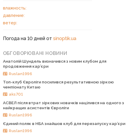
влажность:
давление:
ветер:
Погода на 10 дней от
sinoptik.ua
ОБГОВОРЮВАНІ НОВИНИ
Анатолій Шундель визначився з новим клубом для
продовження кар’єри
Ruslan1996
Топ-клуб Євроліги посилився результативною зіркою
чемпіонату Китаю
aks701
АСВЕЛ після втрат зіркових новачків націлився на одного з
найкращих асистентів Євроліги
Ruslan1996
Єдиний поляк в НБА знайшов клуб для перезапуску кар’єри
Ruslan1996