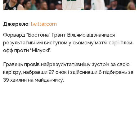
Джерело
:
twitter.com
Форвард “Бостона” Грант Вільямс відзначився
результативним виступом у сьомому матчі серії плей-
офф проти “Мілуокі”.
Гравець провів найрезультативнішу зустріч за свою
кар’єру, набравши 27 очок і здійснивши 6 підбирань за
39 хвилин на майданчику.