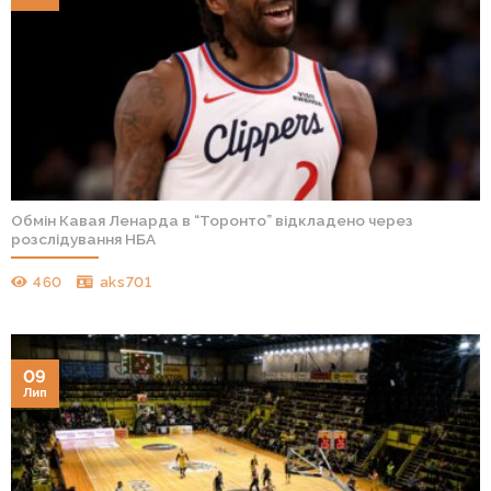
Обмін Кавая Ленарда в “Торонто” відкладено через
розслідування НБА
460
aks701
09
Лип