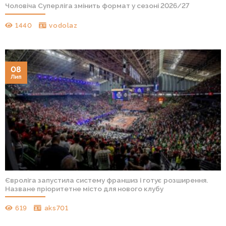
Чоловіча Суперліга змінить формат у сезоні 2026/27
1440
vodolaz
08
Лип
Євроліга запустила систему франшиз і готує розширення.
Назване пріоритетне місто для нового клубу
619
aks701