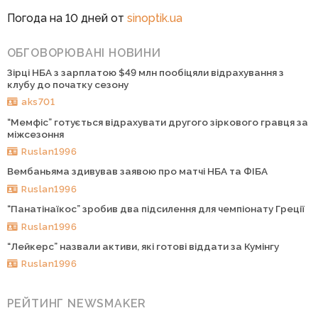
Погода на 10 дней от
sinoptik.ua
ОБГОВОРЮВАНІ НОВИНИ
Зірці НБА з зарплатою $49 млн пообіцяли відрахування з
клубу до початку сезону
aks701
“Мемфіс” готується відрахувати другого зіркового гравця за
міжсезоння
Ruslan1996
Вембаньяма здивував заявою про матчі НБА та ФІБА
Ruslan1996
“Панатінаїкос” зробив два підсилення для чемпіонату Греції
Ruslan1996
“Лейкерс” назвали активи, які готові віддати за Кумінгу
Ruslan1996
РЕЙТИНГ NEWSMAKER