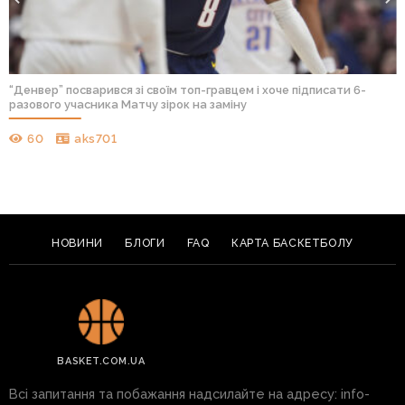
“Денвер” посварився зі своїм топ-гравцем і хоче підписати 6-
разового учасника Матчу зірок на заміну
60
aks701
НОВИНИ
БЛОГИ
FAQ
КАРТА БАСКЕТБОЛУ
BASKET.COM.UA
Всі запитання та побажання надсилайте на адресу:
info-