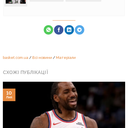
basket.com.ua
/
Всі новини
/
Матеріали
СХОЖІ ПУБЛІКАЦІЇ
10
Лип