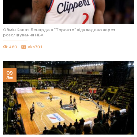
Обмін Кавая Ленарда в “Торонто” відкладено через
розслідування НБА
460
aks701
09
Лип