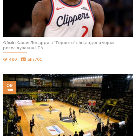
Обмін Кавая Ленарда в “Торонто” відкладено через
розслідування НБА
460
aks701
09
Лип