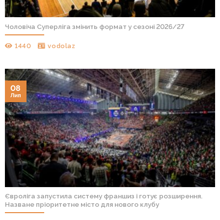
Чоловіча Суперліга змінить формат у сезоні 2026/27
1440
vodolaz
08
Лип
Євроліга запустила систему франшиз і готує розширення.
Назване пріоритетне місто для нового клубу