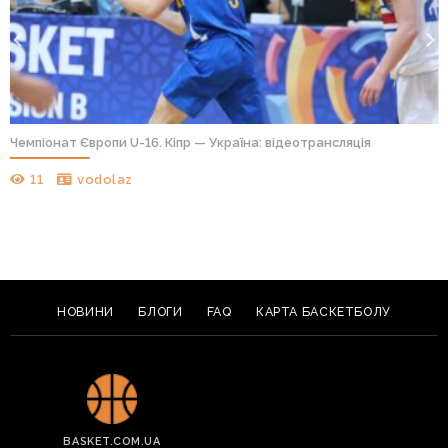
Чемпіонат Європи U-16. Кіпр — Україна: відеотрансляція
11
vodolaz
НОВИНИ
БЛОГИ
FAQ
КАРТА БАСКЕТБОЛУ
BASKET.COM.UA