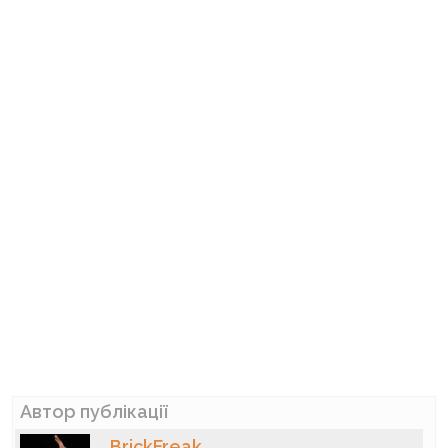
Автор публікації
BrickFreak