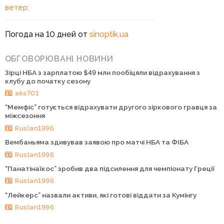
ветер:
Погода на 10 дней от
sinoptik.ua
ОБГОВОРЮВАНІ НОВИНИ
Зірці НБА з зарплатою $49 млн пообіцяли відрахування з
клубу до початку сезону
aks701
“Мемфіс” готується відрахувати другого зіркового гравця за
міжсезоння
Ruslan1996
Вембаньяма здивував заявою про матчі НБА та ФІБА
Ruslan1996
“Панатінаїкос” зробив два підсилення для чемпіонату Греції
Ruslan1996
“Лейкерс” назвали активи, які готові віддати за Кумінгу
Ruslan1996