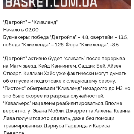
“Детройт” – “Кливленд”
Начало в 02:00
Букмекеры: победа “Детройта” – 4.8, овертайм – 13.5,
победа “Кливленда” – 1.26. Фора “Кливленда”: -8.5
“Детройт” активно будет “сливать” после перерыва
на Матч звезд. Кейд Каннингем, Саддик Бей, Айзея
Стюарт. Киллиан Хэйс уже фактически могут думать
об отпуске и подготовке к следующему сезону.
“Пистонс” обыгрывали “Кливленд” незадолго до МЗ. но
это было скорее из разряда случайностей.
“Кавальерс” нацелены реабилитироваться. Вполне
вероятно, у Эвана Мобли, Джарретта Аллена, Кевина
Лава получится это сделать, даже без помощи
травмированных Дариуса Гардэнда и Кариса
Леверта.