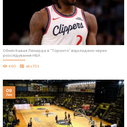
Обмін Кавая Ленарда в “Торонто” відкладено через
розслідування НБА
460
aks701
09
Лип