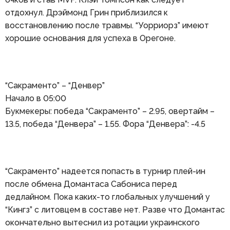
отдохнул. Дрэймонд Грин приблизился к
восстановлению после травмы. “Уорриорз” имеют
хорошие основания для успеха в Орегоне.
“Сакраменто” – “Денвер”
Начало в 05:00
Букмекеры: победа “Сакраменто” – 2.95, овертайм –
13.5, победа “Денвера” – 1.55. Фора “Денвера”: -4.5
“Сакраменто” надеется попасть в турнир плей-ин
после обмена Домантаса Сабониса перед
дедлайном. Пока каких-то глобальных улучшений у
“Кингз” с литовцем в составе нет. Разве что Домантас
окончательно вытеснил из ротации украинского