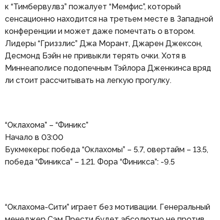
к “Тимбервулвз” пожалует “Мемфис”, который
сенсационно находится на третьем месте в Западной
конференции и может даже помечтать о втором.
Лидеры “Гриззлис” Джа Морант, Джарен Джексон,
Десмонд Бэйн не привыкли терять очки. Хотя в
Миннеаполисе подопечным Тэйлора Дженкинса вряд
ли стоит рассчитывать на легкую прогулку.
“Оклахома” – “Финикс”
Начало в 03:00
Букмекеры: победа “Оклахомы” – 5.7, овертайм – 13.5,
победа “Финикса” – 1.21. Фора “Финикса”: -9.5
“Оклахома-Сити” играет без мотивации. Генеральный
менеджер Сэм Прести будет абсолютно не против,