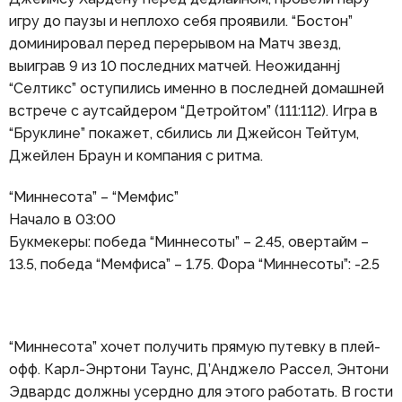
игру до паузы и неплохо себя проявили. “Бостон”
доминировал перед перерывом на Матч звезд,
выиграв 9 из 10 последних матчей. Неожиданнj
“Селтикс” оступились именно в последней домашней
встрече с аутсайдером “Детройтом” (111:112). Игра в
“Бруклине” покажет, сбились ли Джейсон Тейтум,
Джейлен Браун и компания с ритма.
“Миннесота” – “Мемфис”
Начало в 03:00
Букмекеры: победа “Миннесоты” – 2.45, овертайм –
13.5, победа “Мемфиса” – 1.75. Фора “Миннесоты”: -2.5
“Миннесота” хочет получить прямую путевку в плей-
офф. Карл-Энртони Таунс, Д’Анджело Рассел, Энтони
Эдвардс должны усердно для этого работать. В гости