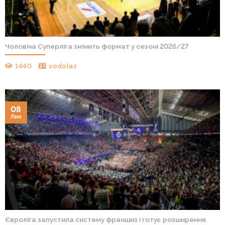
Чоловіча Суперліга змінить формат у сезоні 2026/27
1440
vodolaz
08
Лип
Євроліга запустила систему франшиз і готує розширення.