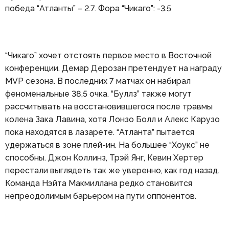
победа “Атланты” – 2.7. Фора “Чикаго”: -3.5
“Чикаго” хочет отстоять первое место в Восточной
конференции. Демар Дерозан претендует на награду
MVP сезона. В последних 7 матчах он набирал
феноменальные 38,5 очка. “Буллз” также могут
рассчитывать на восстановившегося после травмы
колена Зака Лавина, хотя Лонзо Болл и Алекс Карузо
пока находятся в лазарете. “Атланта” пытается
удержаться в зоне плей-ин. На большее “Хоукс” не
способны. Джон Коллинз, Трэй Янг, Кевин Хертер
перестали выглядеть так же уверенно, как год назад.
Команда Нэйта Макмиллана редко становится
непреодолимым барьером на пути оппонентов.