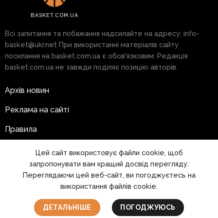
BASKET.COM.UA
Всі запитання та побажання надсилайте на адресу:
info-
basket@ukr.net
При використанні матеріалів сайту
посилання на basket.com.ua є обов'язковим. Редакція
basket.com.ua не завжди поділяє позицію авторів.
Архів новин
Реклама на сайті
Правила
Цей сайт використовує файли cookie, щоб
запропонувати вам кращий досвід перегляду.
1999 - 2026 © www.basket.com.ua
Переглядаючи цей веб-сайт, ви погоджуєтесь на
використання файлів cookie.
ДЕТАЛЬНІШЕ
ПОГОДЖУЮСЬ