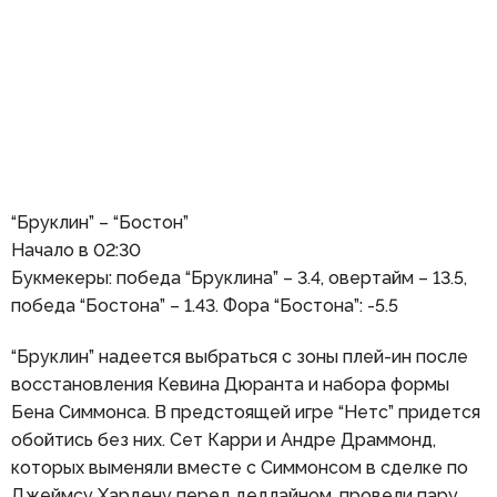
“Бруклин” – “Бостон”
Начало в 02:30
Букмекеры: победа “Бруклина” – 3.4, овертайм – 13.5,
победа “Бостона” – 1.43. Фора “Бостона”: -5.5
“Бруклин” надеется выбраться с зоны плей-ин после
восстановления Кевина Дюранта и набора формы
Бена Симмонса. В предстоящей игре “Нетс” придется
обойтись без них. Сет Карри и Андре Драммонд,
которых выменяли вместе с Симмонсом в сделке по
Джеймсу Хардену перед дедлайном, провели пару