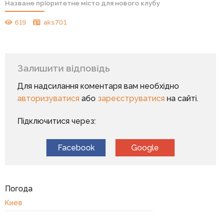
Назване пріоритетне місто для нового клубу
619
aks701
Залишити відповідь
Для надсилання коментаря вам необхідно
авторизуватися
або
зареєструватися
на сайті.
Підключитися через:
Facebook
Google
Погода
Киев