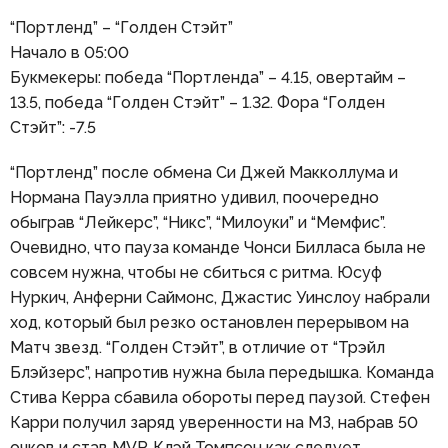
“Портленд” – “Голден Стэйт”
Начало в 05:00
Букмекеры: победа “Портленда” – 4.15, овертайм –
13.5, победа “Голден Стэйт” – 1.32. Фора “Голден
Стэйт”: -7.5
“Портленд” после обмена Си Джей Макколлума и
Нормана Пауэлла приятно удивил, поочередно
обыграв “Лейкерс”, “Никс”, “Милоуки” и “Мемфис”.
Очевидно, что пауза команде Чонси Билласа была не
совсем нужна, чтобы не сбиться с ритма. Юсуф
Нуркич, Анферни Саймонс, Джастис Уинслоу набрали
ход, который был резко остановлен перерывом на
Матч звезд. “Голден Стэйт”, в отличие от “Трэйл
Блэйзерс”, напротив нужна была передышка. Команда
Стива Керра сбавила обороты перед паузой. Стефен
Карри получил заряд уверенности на МЗ, набрав 50
очков и став MVP. Клэй Томпсон как следует