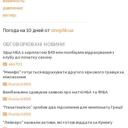
влажность:
давление:
ветер:
Погода на 10 дней от
sinoptik.ua
ОБГОВОРЮВАНІ НОВИНИ
Зірці НБА з зарплатою $49 млн пообіцяли відрахування з
клубу до початку сезону
aks701
“Мемфіс” готується відрахувати другого зіркового гравця за
міжсезоння
Ruslan1996
Вембаньяма здивував заявою про матчі НБА та ФІБА
Ruslan1996
“Панатінаїкос” зробив два підсилення для чемпіонату Греції
Ruslan1996
“Лейкерс” назвали активи, які готові віддати за Кумінгу