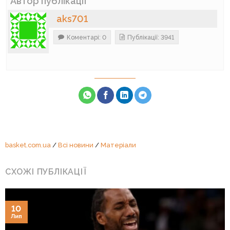
Автор публікації
aks701
Коментарі: 0
Публікації: 3941
basket.com.ua
/
Всі новини
/
Матеріали
СХОЖІ ПУБЛІКАЦІЇ
10
Лип