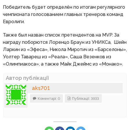
Победитель будет определён по итогам регулярного
чемпионата голосованием главных тренеров команд
Евролиги.
Также был назван список претендентов на MVP. За
награду поборются Лоренцо Браун из УНИКСа, Шейн
Ларкин из «Эфеса», Никола Миротич из «Барселоны»,
Уолтер Тавареш из «Реала», Саша Везенков из
«Олимпиакоса», а также Майк Джеймс из «Монако».
Автор публікації
aks701
Коментарі: 0
Публікації: 3933