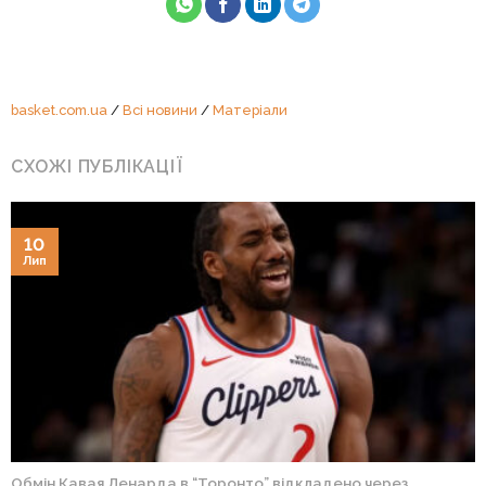
basket.com.ua
/
Всі новини
/
Матеріали
СХОЖІ ПУБЛІКАЦІЇ
10
Лип
Обмін Кавая Ленарда в “Торонто” відкладено через