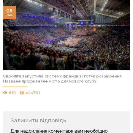
08
Лип
Євроліга запустила систему франшиз і готує розширення.
Назване пріоритетне місто для нового клубу
619
aks701
Залишити відповідь
Для надсилання коментаря вам необхідно