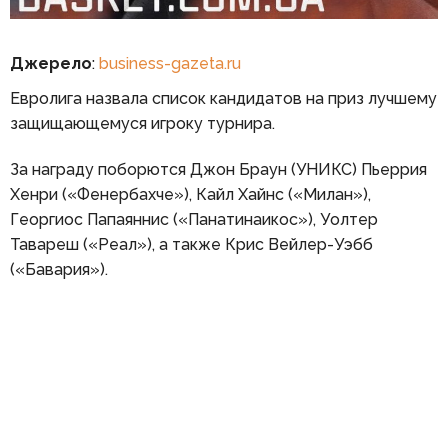
Джерело
:
business-gazeta.ru
Евролига назвала список кандидатов на приз лучшему
защищающемуся игроку турнира.
За награду поборются Джон Браун (УНИКС) Пьеррия
Хенри («Фенербахче»), Кайл Хайнс («Милан»),
Георгиос Папаяннис («Панатинаикос»), Уолтер
Тавареш («Реал»), а также Крис Вейлер-Уэбб
(«Бавария»).