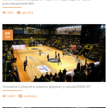
розслідування НБА
460
aks701
09
Лип
Чоловіча Суперліга змінить формат у сезоні 2026/27
1440
vodolaz