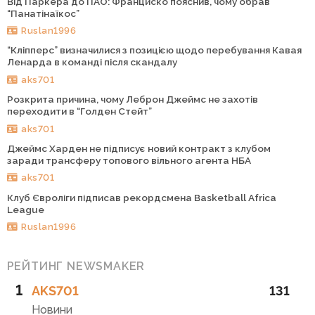
Від Паркера до ПАО: Франциско пояснив, чому обрав
“Панатінаїкос”
Ruslan1996
“Кліпперс” визначилися з позицією щодо перебування Кавая
Ленарда в команді після скандалу
aks701
Розкрита причина, чому Леброн Джеймс не захотів
переходити в “Голден Стейт”
aks701
Джеймс Харден не підписує новий контракт з клубом
заради трансферу топового вільного агента НБА
aks701
Клуб Євроліги підписав рекордсмена Basketball Africa
League
Ruslan1996
РЕЙТИНГ NEWSMAKER
1
AKS701
131
Новини