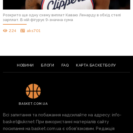
Розкрито ще одну схему виплат Каваю Ленарду в обхід стелі
зарплат. В ній фігурує 9-значна сума
224
aks701
НОВИНИ
БЛОГИ
FAQ
КАРТА БАСКЕТБОЛУ
BASKET.COM.UA
Всі запитання та побажання надсилайте на адресу:
info-
basket@ukr.net
При використанні матеріалів сайту
посилання на basket.com.ua є обов'язковим. Редакція