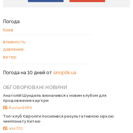
Погода
Киев
влажность:
давление:
ветер:
Погода на 10 дней от
sinoptik.ua
ОБГОВОРЮВАНІ НОВИНИ
Анатолій Шундель визначився з новим клубом для
продовження кар’єри
Ruslan1996
Топ-клуб Євроліги посилився результативною зіркою
чемпіонату Китаю
aks701