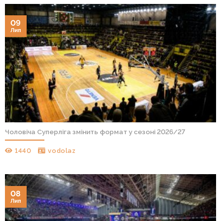
09
Лип
Чоловіча Суперліга змінить формат у сезоні 2026/27
1440
vodolaz
08
Лип