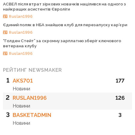
АСВЕЛ після втрат зіркових новачків націлився на одного з
найкращих асистентів Євроліги
Ruslan1996
Єдиний поляк в НБА знайшов клуб для перезапуску кар’єри
Ruslan1996
“Голден Стейт” за скромну зарплатню зберіг ключового
ветерана клубу
Ruslan1996
РЕЙТИНГ NEWSMAKER
1
AKS701
177
Новини
2
RUSLAN1996
126
Новини
3
BASKETADMIN
3
Новини