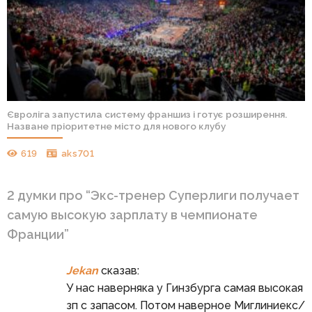
Євроліга запустила систему франшиз і готує розширення.
Назване пріоритетне місто для нового клубу
619
aks701
2 думки про “
Экс-тренер Суперлиги получает
самую высокую зарплату в чемпионате
Франции
”
Jekan
сказав:
У нас наверняка у Гинзбурга самая высокая
зп с запасом. Потом наверное Миглиниекс/