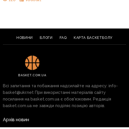
НОВИНИ
БЛОГИ
FAQ
КАРТА БАСКЕТБОЛУ
BASKET.COM.UA
Всі запитання та побажання надсилайте на адресу:
info-
basket@ukr.net
При використанні матеріалів сайту
посилання на basket.com.ua є обов'язковим. Редакція
basket.com.ua не завжди поділяє позицію авторів.
Архів новин