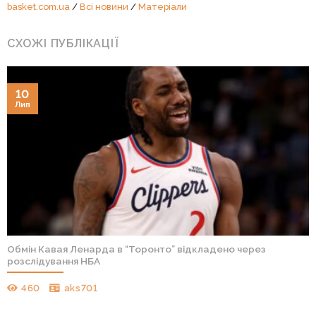
basket.com.ua
/
Всі новини
/
Матеріали
СХОЖІ ПУБЛІКАЦІЇ
10
Лип
Обмін Кавая Ленарда в “Торонто” відкладено через
розслідування НБА
460
aks701