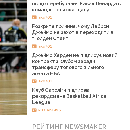
щодо перебування Кавая Ленарда в
команді після скандалу
aks701
Розкрита причина, чому Леброн
Джеймс не захотів переходити в
“Голден Стейт”
aks701
Джеймс Харден не підписує новий
контракт з клубом заради
трансферу топового вільного
агента НБА
aks701
Клуб Євроліги підписав
рекордсмена Basketball Africa
League
Ruslan1996
РЕЙТИНГ NEWSMAKER