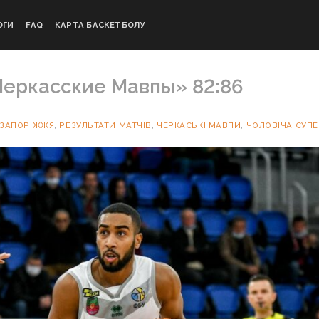
ОГИ
FAQ
КАРТА БАСКЕТБОЛУ
Черкасские Мавпы» 82:86
 ЗАПОРІЖЖЯ
,
РЕЗУЛЬТАТИ МАТЧІВ
,
ЧЕРКАСЬКІ МАВПИ
,
ЧОЛОВІЧА СУПЕ