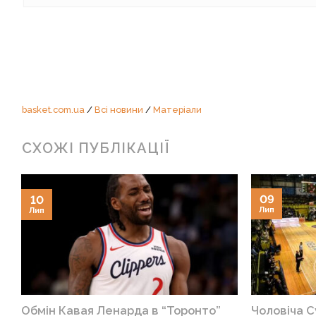
basket.com.ua
/
Всі новини
/
Матеріали
СХОЖІ ПУБЛІКАЦІЇ
09
10
Лип
Лип
Обмін Кавая Ленарда в “Торонто”
Чоловіча С