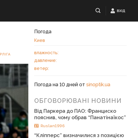
ВХІД
Погода
Киев
влажность:
РЛІГА
давление:
ветер:
Погода на 10 дней от
sinoptik.ua
ОБГОВОРЮВАНІ НОВИНИ
Від Паркера до ПАО: Франциско
пояснив, чому обрав “Панатінаїкос”
Ruslan1996
“Кліпперс” визначилися з позицією