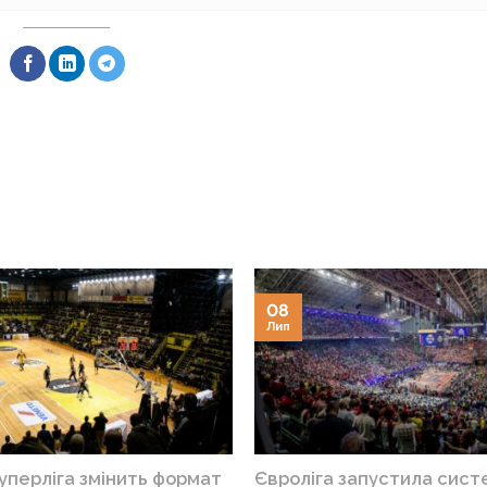
08
Лип
уперліга змінить формат
Євроліга запустила сист