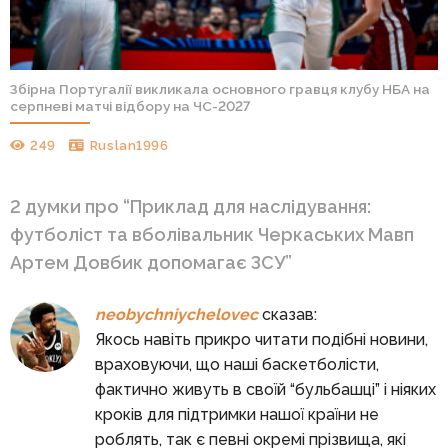
Збірна Португалії викликала основного гравця клубу НБА на
серпневі матчі відбору на ЧС-2027
249
Ruslan1996
2 думки про “
Приклад для наслідування:
футболіст та вболівальник Черкаських Мавп
Артем Довбик допомагає ЗСУ
”
neobychniychelovec
сказав:
Якось навіть прикро читати подібні новини,
враховуючи, що наші баскетболісти,
фактично живуть в своїй “бульбашці” і ніяких
кроків для підтримки нашої країни не
роблять, так є певні окремі прізвища, які