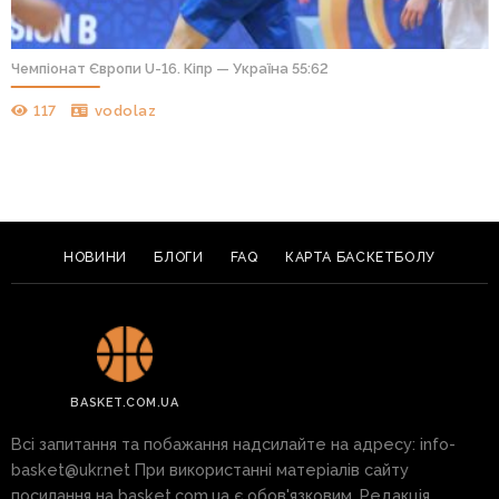
Чемпіонат Європи U-16. Кіпр — Україна 55:62
117
vodolaz
НОВИНИ
БЛОГИ
FAQ
КАРТА БАСКЕТБОЛУ
BASKET.COM.UA
Всі запитання та побажання надсилайте на адресу:
info-
basket@ukr.net
При використанні матеріалів сайту
посилання на basket.com.ua є обов'язковим. Редакція