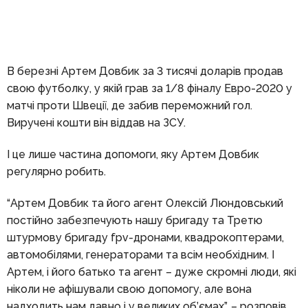
В березні Артем Довбик за 3 тисячі доларів продав
свою футболку, у якій грав за 1/8 фіналу Евро-2020 у
матчі проти Швеції, де забив переможний гол.
Виручені кошти він віддав на ЗСУ.
І це лише частина допомоги, яку Артем Довбик
регулярно робить.
“Артем Довбик та його агент Олексій Люндовський
постійно забезпечують нашу бригаду та Третю
штурмову бригаду fpv-дронами, квадрокоптерами,
автомобілями, генераторами та всім необхідним. І
Артем, і його батько та агент – дуже скромні люди, які
ніколи не афішували свою допомогу, але вона
надходить нам давно і у великих об’ємах”, – розповів