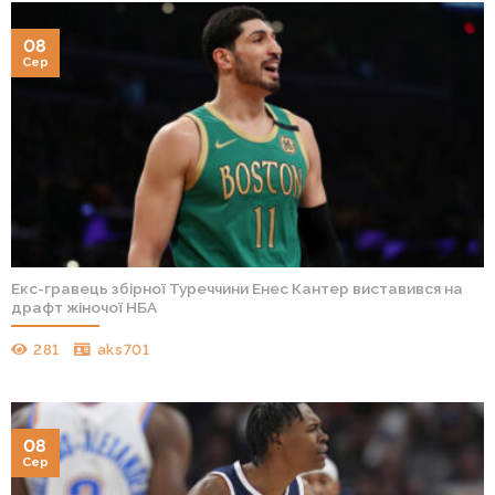
08
Сер
Екс-гравець збірної Туреччини Енес Кантер виставився на
драфт жіночої НБА
281
aks701
08
Сер