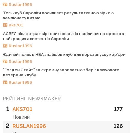
Ruslan1996
Топ-клуб Євроліги посилився результативною зіркою
чемпіонату Китаю
aks701
АСВЕЛ після втрат зіркових новачків націлився на одного з
найкращих асистентів Євроліги
Ruslan1996
Єдиний поляк в НБА знайшов клуб для перезапуску кар’єри
Ruslan1996
“Голден Стейт” за скромну зарплатню зберіг ключового
ветерана клубу
Ruslan1996
РЕЙТИНГ NEWSMAKER
1
AKS701
177
Новини
2
RUSLAN1996
126