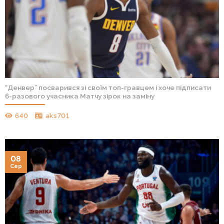
“Денвер” посварився зі своїм топ-гравцем і хоче підписати
6-разового учасника Матчу зірок на заміну
640
aks701
08
Сер