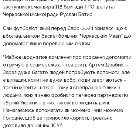
заступник командира 118 бригади ТРО, депутат
Черкаської міської ради Руслан Батир.
Сам футболіст, який перед Євро-2024 зізнався, що є
вболівальником баскетбольних “Черкаських Мавп”, що
допомагає лише перевіреним людям.
“Майже щодня повідомлення про прохання допомогти
отримую в соцмережах, – говорить Артем Довбик. –
Зараз дуже багато людей потребують допомоги, але
є випадки, коли і не дуже добрі люди звертаються –
так би мовити, шахраї. Тому я співпрацюю тільки з
людьми, яких я знаю особисто та через партнерів по
збірній України – в них також всі люди надійні.
Намагаємось допомагати як можемо і чим можемо.
Головне, щоб це приносило користь і реально
доходило до наших ЗСУ!”