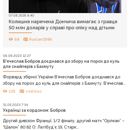
07.08.2026 8:40
Колишня наречена Дончича вимагає з гравця
50 млн доларів у справі про опіку над дітьми
68
Ruslan1996
06.09.2023 12:27
В’ячеслав Бобров доєднався до збору на порох до куль
для снайперів з Бахмуту
Форвард збірної України В’ячеслав Бобров доєднався до
збору на порох до куль для снайперів з Бахмуту. Вʼячеслав...
126
vodolaz
31.05.2023 7:34
Українці за кордоном: Бобров
Другий дивізіон Франції, 1/2 фіналу, другий матч “Орлеан” –
“Шалон” 80:82 О: Латібуд’є 19, Старк...