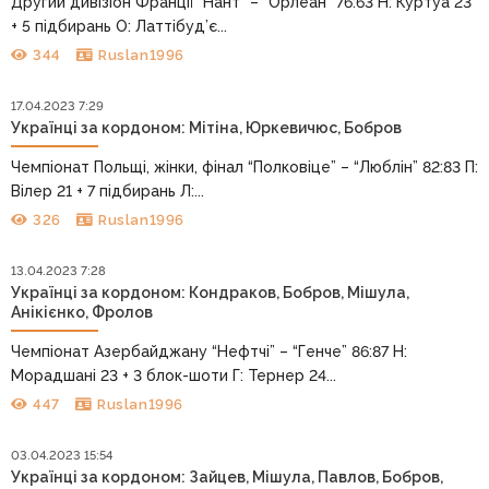
Другий дивізіон Франції “Нант” – “Орлеан” 76:63 Н: Куртуа 23
+ 5 підбирань О: Латтібуд’є...
344
Ruslan1996
17.04.2023 7:29
Українці за кордоном: Мітіна, Юркевичюс, Бобров
Чемпіонат Польщі, жінки, фінал “Полковіце” – “Люблін” 82:83 П:
Вілер 21 + 7 підбирань Л:...
326
Ruslan1996
13.04.2023 7:28
Українці за кордоном: Кондраков, Бобров, Мішула,
Анікієнко, Фролов
Чемпіонат Азербайджану “Нефтчі” – “Генче” 86:87 Н:
Морадшані 23 + 3 блок-шоти Г: Тернер 24...
447
Ruslan1996
03.04.2023 15:54
Українці за кордоном: Зайцев, Мішула, Павлов, Бобров,