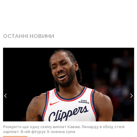
ОСТАННІ НОВИНИ
Розкрито ще одну схему виплат Каваю Ленарду в обхід стелі
зарплат. В ній фігурує 9-значна сума