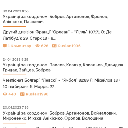
30.04.2023 8:56
Українці за кордоном: Бобров, Артамонов, Фролов,
Анікієнко, Пашкевич
Другий дивізіон Франції “Орлеан” – “Лілль” 107:71 О: Де
Латібуд’є 29, Старк 18 + 8...
1 Коментар
626
Ruslan1996
24.04.2023 9:25
Українці за кордоном: Павлов, Ковляр, Ковальов, Давидюк,
Грицак, Зайцев, Бобров
Чемпіонат Болгарії “Левскі” – “Ямбол” 82:89 Л: Міхайлов 18 +
10 підбирань Я: Морріс 27...
440
Ruslan1996
20.04.2023 7:36
Українці за кордоном: Бобров, Артамонов, Войналович,
Мироненко, Міхєєв, Анікієнко, Фролов, Волошина