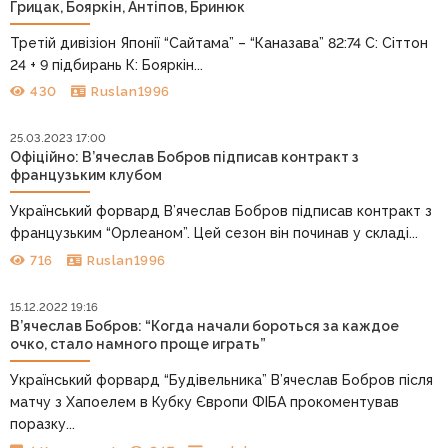
Грицак, Бояркін, Антіпов, Бринюк
Третій дивізіон Японії “Сайтама” – “Каназава” 82:74 С: Сіттон
24 + 9 підбирань К: Бояркін...
430
Ruslan1996
25.03.2023 17:00
Офіційно: В’ячеслав Бобров підписав контракт з
французьким клубом
Український форвард В’ячеслав Бобров підписав контракт з
французьким “Орлеаном”. Цей сезон він починав у складі...
716
Ruslan1996
15.12.2022 19:16
В’ячеслав Бобров: “Когда начали бороться за каждое
очко, стало намного проще играть”
Український форвард “Будівельника” В’ячеслав Бобров після
матчу з Хапоелем в Кубку Європи ФІБА прокоментував
поразку...