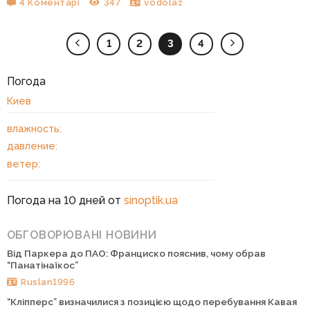
4 Коментарі
347
vodolaz
1
2
3
4
Погода
Киев
влажность:
давление:
ветер:
Погода на 10 дней от
sinoptik.ua
ОБГОВОРЮВАНІ НОВИНИ
Від Паркера до ПАО: Франциско пояснив, чому обрав
“Панатінаїкос”
Ruslan1996
“Кліпперс” визначилися з позицією щодо перебування Кавая