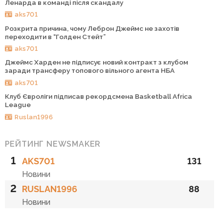
Ленарда в команді після скандалу
aks701
Розкрита причина, чому Леброн Джеймс не захотів
переходити в “Голден Стейт”
aks701
Джеймс Харден не підписує новий контракт з клубом
заради трансферу топового вільного агента НБА
aks701
Клуб Євроліги підписав рекордсмена Basketball Africa
League
Ruslan1996
РЕЙТИНГ NEWSMAKER
1
AKS701
131
Новини
2
RUSLAN1996
88
Новини