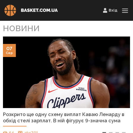
Skip
Вхід
to
content
НОВИНИ
07
Сер
Розкрито ще одну схему виплат Каваю Ленарду в
обхід стелі зарплат. В ній фігурує 9-значна сума
64
aks701