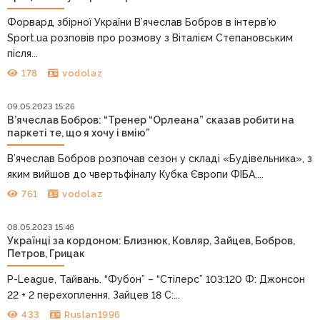
Форвард збірної України В’ячеслав Бобров в інтерв’ю
Sport.ua розповів про розмову з Віталієм Степановським
після...
178
vodolaz
09.05.2023 15:26
В’ячеслав Бобров: “Тренер “Орлеана” сказав робити на
паркеті те, що я хочу і вмію”
В’ячеслав Бобров розпочав сезон у складі «Будівельника», з
яким вийшов до чвертьфіналу Кубка Європи ФІБА,...
761
vodolaz
08.05.2023 15:46
Українці за кордоном: Близнюк, Ковляр, Зайцев, Бобров,
Петров, Грицак
P-League, Тайвань. “Фубон” – “Стілерс” 103:120 Ф: Джонсон
22 + 2 перехоплення, Зайцев 18 С:...
433
Ruslan1996