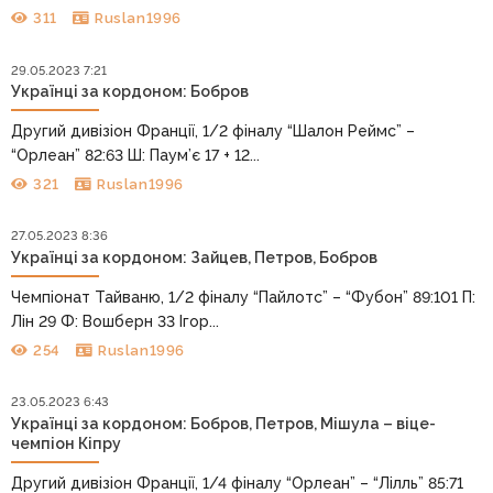
311
Ruslan1996
29.05.2023 7:21
Українці за кордоном: Бобров
Другий дивізіон Франції, 1/2 фіналу “Шалон Реймс” –
“Орлеан” 82:63 Ш: Паум’є 17 + 12...
321
Ruslan1996
27.05.2023 8:36
Українці за кордоном: Зайцев, Петров, Бобров
Чемпіонат Тайваню, 1/2 фіналу “Пайлотс” – “Фубон” 89:101 П:
Лін 29 Ф: Вошберн 33 Ігор...
254
Ruslan1996
23.05.2023 6:43
Українці за кордоном: Бобров, Петров, Мішула – віце-
чемпіон Кіпру
Другий дивізіон Франції, 1/4 фіналу “Орлеан” – “Лілль” 85:71