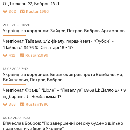
О: Джексон 22, Бобров 13 Л:...
362
Ruslan1996
21.05.2023 10:20
Українці за кордоном: Зайцев, Петров, Бобров, Артамонов
Чемпіонат Тайваня, 1/2 фіналу, перший матч “Фубон” –
“Пайлотс” 94:76 Ф: Сінглтарі 16 + 10...
412
Ruslan1996
13.05.2023 7:42
Українці за кордоном: Близнюк зіграв проти Вембаньями,
Войналович, Петров, Бобров
Чемпіонат Франції “Шоле” – “Леваллуа” 69:68 Ш: Далло 27 + 9
підбирання Л: Вембаньяма 17...
358
Ruslan1996
09.05.2023 15:53
В’ячеслав Бобров: “По завершенні сезону будемо щільно
працювати у збірній України”