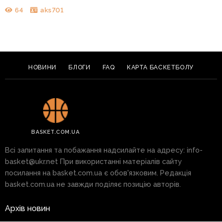
64
aks701
НОВИНИ
БЛОГИ
FAQ
КАРТА БАСКЕТБОЛУ
BASKET.COM.UA
Всі запитання та побажання надсилайте на адресу:
info-
basket@ukr.net
При використанні матеріалів сайту
посилання на basket.com.ua є обов'язковим. Редакція
basket.com.ua не завжди поділяє позицію авторів.
Архів новин