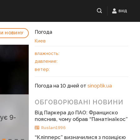
ВХІД
Погода
И НОВИНУ
Киев
влажность:
давление:
ветер:
Погода на 10 дней от
sinoptik.ua
ОБГОВОРЮВАНІ НОВИНИ
Від Паркера до ПАО: Франциско
ує 9-
пояснив, чому обрав “Панатінаїкос”
Ruslan1996
“Кліпперс” визначилися з позицією