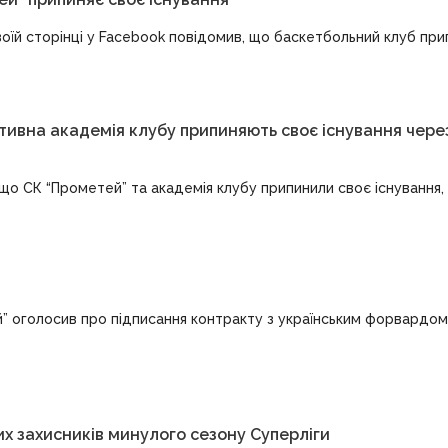
їй сторінці у Facebook повідомив, що баскетбольний клуб прип
тивна академія клубу припиняють своє існування чере
 СК “Прометей” та академія клубу припинили своє існування, а
” оголосив про підписання контракту з українським форвардом
их захисників минулого сезону Суперліги