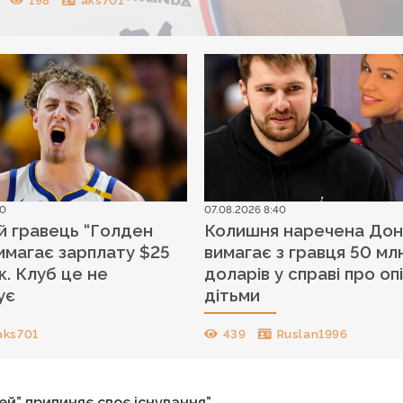
198
aks701
00
07.08.2026 8:40
 гравець “Голден
Колишня наречена Дон
имагає зарплату $25
вимагає з гравця 50 мл
к. Клуб це не
доларів у справі про оп
ує
дітьми
aks701
439
Ruslan1996
й” припиняє своє існування”