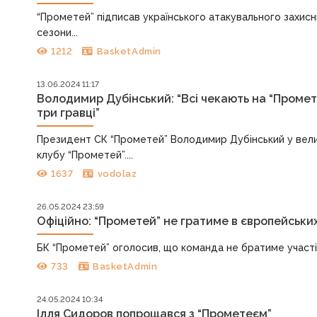
“Прометей” підписав українського атакувального захисн
сезони...
1212
BasketAdmin
13.06.2024 11:17
Володимир Дубінський: “Всі чекають на “Промет
три гравці”
Президент СК “Прометей” Володимир Дубінський у вели
клубу “Прометей”....
1637
vodolaz
26.05.2024 23:59
Офіційно: “Прометей” не гратиме в європейських
БК “Прометей” оголосив, що команда не братиме участі 
733
BasketAdmin
24.05.2024 10:34
Ілля Сидоров попрощався з “Прометеєм”