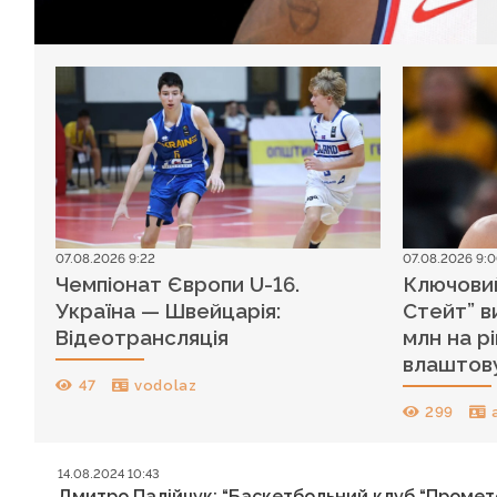
07.08.2026 9:22
07.08.2026 9:
Чемпіонат Європи U-16.
Ключовий
Україна — Швейцарія:
Стейт” в
Відеотрансляція
млн на рі
влаштов
47
vodolaz
299
14.08.2024 10:43
Дмитро Палійчук: “Баскетбольний клуб “Промете