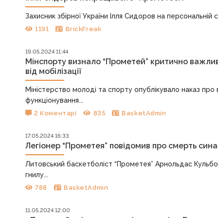
Захисник збірної України Ілля Сидоров на персональній с
1191
BrickFreak
19.05.2024 11:44
Мінспорту визнало “Прометей” критично важлив
від мобілізації
Міністерство молоді та спорту опублікувало наказ пр
функціонування...
2 Коментарі
835
BasketAdmin
17.05.2024 16:33
Легіонер “Прометея” повідомив про смерть сина
Литовський баскетболіст “Прометея” Арнольдас Кульбок
гнилу...
788
BasketAdmin
11.05.2024 12:00