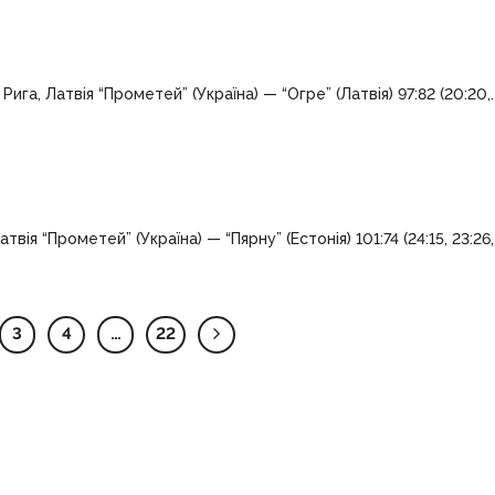
ига, Латвія “Прометей” (Україна) — “Огре” (Латвія) 97:82 (20:20,..
ія “Прометей” (Україна) — “Пярну” (Естонія) 101:74 (24:15, 23:26, 2
3
4
…
22