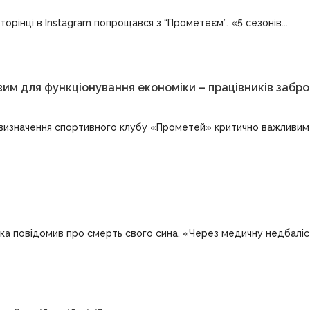
торінці в Instagram попрощався з “Прометеєм”. «5 сезонів...
им для функціонування економіки – працівників забр
о визначення спортивного клубу «Прометей» критично важливим
а повідомив про смерть свого сина. «Через медичну недбаліст