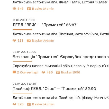
Латвійсько-естонська ліга. Фінал Таллін, Естонія “Калев” —
848
BasketAdmin
14.04.2024 21:00
ЛЕБЛ. “ВЕФ” — “Прометей” 66:87
Латвійсько-естонська ліга. Півфінал, матч №2 Рига, Латвія “
523
BasketAdmin
08.04.2024 21:00
Без гравців “Прометея”. Єврокубок представив з
Єврокубок назвав символічні збірні сезону. У першу п’яті
2 Коментарі
496
Ruslan1996
03.04.2024 19:30
Плей-оф ЛЕБЛ. “Огре” — “Прометей” 82:90
Латвійсько-естонська ліга. Плей-оф, 1/4 фіналу. Матч №2 
326
BasketAdmin