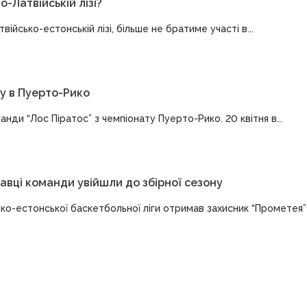
-Латвійській лізі?
військо-естонській лізі, більше не братиме участі в...
у в Пуерто-Рико
ди “Лос Піратос” з чемпіонату Пуерто-Рико. 20 квітня в...
авці команди увійшли до збірної сезону
ко-естонської баскетбольної ліги отримав захисник “Прометея