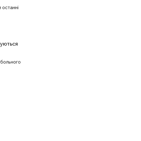
 останні
суються
тбольного