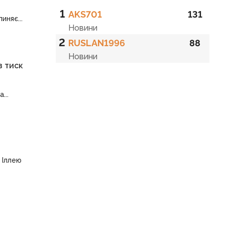
1
AKS701
131
иняє...
Новини
2
RUSLAN1996
88
Новини
з тиск
...
 Іллею