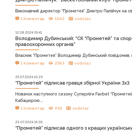
Виконавчий директор “Прометея” Дмитро Палійчук на сво
1 Коментар
1042
vodolaz
12.08.2024 19:41
Володимир Дубинський: “СК “Прометей” та спор
правоохоронних органів”
Власник “Прометея” Володимир Дубинський повідомив, що
1 Коментар
2563
vodolaz
25.07.2024 10:23
“Прометей” підписав гравця збірної України 3х3
Новачок наступного сезону Суперліги Favbet “Прометей
Кабацюрою....
1 Коментар
936
vodolaz
23.07.2024 16:35
“Прометей” підписав одного з кращих українськ