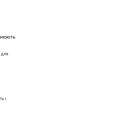
онюють
 для
ь і