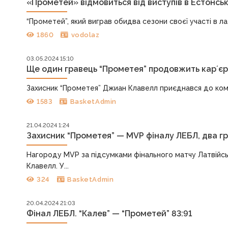
«Прометей» відмовиться від виступів в Естонсько
“Прометей”, який виграв обидва сезони своєї участі в лат
1860
vodolaz
03.05.2024 15:10
Ще один гравець “Прометея” продовжить карʼєр
Захисник “Прометея” Джиан Клавелл приєднався до коман
1583
BasketAdmin
21.04.2024 1:24
Захисник “Прометея” — MVP фіналу ЛЕБЛ, два гр
Нагороду MVP за підсумками фінального матчу Латвійсь
Клавелл. У...
324
BasketAdmin
20.04.2024 21:03
Фінал ЛЕБЛ. “Калев” — “Прометей” 83:91