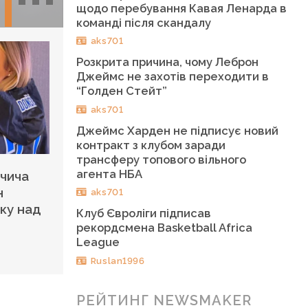
щодо перебування Кавая Ленарда в
команді після скандалу
aks701
Розкрита причина, чому Леброн
Джеймс не захотів переходити в
“Голден Стейт”
aks701
Джеймс Харден не підписує новий
контракт з клубом заради
трансферу топового вільного
агента НБА
чича
н
aks701
іку над
Клуб Євроліги підписав
рекордсмена Basketball Africa
League
Ruslan1996
РЕЙТИНГ NEWSMAKER