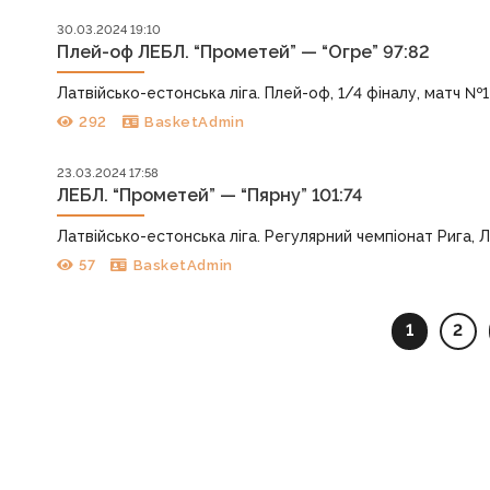
30.03.2024 19:10
Плей-оф ЛЕБЛ. “Прометей” — “Огре” 97:82
Латвійсько-естонська ліга. Плей-оф, 1/4 фіналу, матч №1 Р
292
BasketAdmin
23.03.2024 17:58
ЛЕБЛ. “Прометей” — “Пярну” 101:74
Латвійсько-естонська ліга. Регулярний чемпіонат Рига, Латв
57
BasketAdmin
1
2