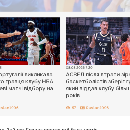
5
08.08.2026 7:20
ортугалії викликала
АСВЕЛ після втрати зір
о гравця клубу НБА
баскетболістів зберіг г
еві матчі відбору на
який віддав клубу біль
років
uslan1996
57
Ruslan1996
ко, Зайцев, Грицак поставив 5 блок-шотів