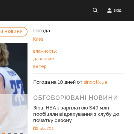
ВХІД
Погода
И НОВИНУ
Киев
влажность:
давление:
ветер:
Погода на 10 дней от
sinoptik.ua
ОБГОВОРЮВАНІ НОВИНИ
Зірці НБА з зарплатою $49 млн
пообіцяли відрахування з клубу до
початку сезону
aks701