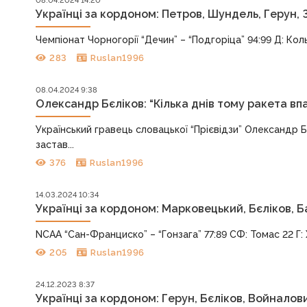
08.04.2024 14:20
Українці за кордоном: Петров, Шундель, Герун, 
Чемпіонат Чорногорії “Дечин” – “Подгоріца” 94:99 Д: Коль
283
Ruslan1996
08.04.2024 9:38
Олександр Бєліков: “Кілька днів тому ракета вп
Український гравець словацької “Прієвідзи” Олександр Бє
застав...
376
Ruslan1996
14.03.2024 10:34
Українці за кордоном: Марковецький, Бєліков, 
NCAA “Сан-Франциско” – “Гонзага” 77:89 СФ: Томас 22 Г:
205
Ruslan1996
24.12.2023 8:37
Українці за кордоном: Герун, Бєліков, Войналов