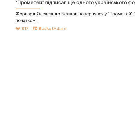
“Прометей” підписав ще одного українського ф
Форвард Олександр Беліков повернувся у “Прометей”. У
початком...
817
BasketAdmin