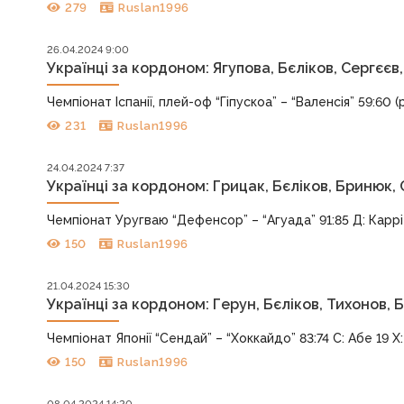
279
Ruslan1996
26.04.2024 9:00
Українці за кордоном: Ягупова, Бєліков, Сергєє
Чемпіонат Іспанії, плей-оф “Гіпускоа” – “Валенсія” 59:60 (ра
231
Ruslan1996
24.04.2024 7:37
Українці за кордоном: Грицак, Бєліков, Бринюк,
Чемпіонат Уругваю “Дефенсор” – “Агуада” 91:85 Д: Каррі 3
150
Ruslan1996
21.04.2024 15:30
Українці за кордоном: Герун, Бєліков, Тихонов,
Чемпіонат Японії “Сендай” – “Хоккайдо” 83:74 С: Абе 19 Х
150
Ruslan1996