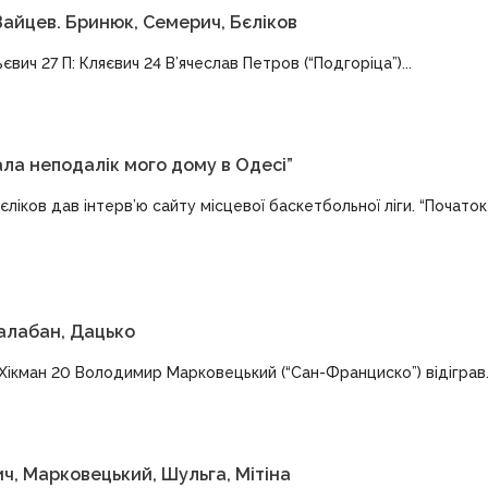
Зайцев. Бринюк, Семерич, Бєліков
євич 27 П: Кляєвич 24 В’ячеслав Петров (“Подгоріца”)...
ала неподалік мого дому в Одесі”
ліков дав інтерв’ю сайту місцевої баскетбольної ліги. “Початок 
Балабан, Дацько
 Хікман 20 Володимир Марковецький (“Сан-Франциско”) відіграв..
ич, Марковецький, Шульга, Мітіна