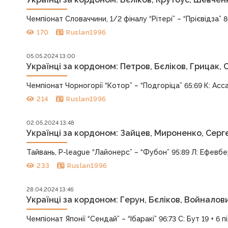
Чемпіонат Словаччини, 1/2 фіналу “Рітері” – “Прієвідза” 86:
170
Ruslan1996
05.05.2024 13:00
Українці за кордоном: Петров, Бєліков, Грицак,
Чемпіонат Чорногорії “Котор” – “Подгоріца” 65:69 К: Асса
214
Ruslan1996
02.05.2024 13:48
Українці за кордоном: Зайцев, Мироненко, Сергє
Тайвань, P-league “Лайонерс” – “Фубон” 95:89 Л: Ефевбера
233
Ruslan1996
28.04.2024 13:46
Українці за кордоном: Герун, Бєліков, Войналов
Чемпіонат Японії “Сендай” – “Ібаракі” 96:73 С: Бут 19 + 6 пі