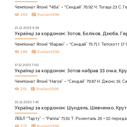
Чемпіонат Японії “Чіба” – “Сендай” 76:92 Ч: Тогаші 23 С: Ге
263
Ruslan1996
21.12.2023 9:38
Українці за кордоном: Зотов, Бєліков, Дзюба, Ге
Чемпіонат Японії “Ібаракі” – “Сендай” 75:71 І: Тепскотт 17
286
Ruslan1996
17.12.2023 7:00
Українці за кордоном: Зотов набрав 33 очка, Кр
Чемпіонат Японії “Нагоя” – “Сендай” 79:87 Н: Джонс 19, С
251
Ruslan1996
10.12.2023 7:45
Українці за кордоном: Шундель, Шевченко, Круто
ЛЕБЛ “Тарту” – “Рапла” 71:61 Т: Розенталь 26 + 10 передач 
272
Ruslan1996