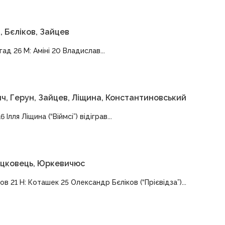
, Бєліков, Зайцев
гад 26 М: Аміні 20 Владислав...
ич, Герун, Зайцев, Ліщина, Константиновський
Ілля Ліщина (“Віймсі”) відіграв...
 Яцковець, Юркевичюс
ов 21 Н: Коташек 25 Олександр Бєліков (“Прієвідза”)...