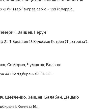
72 (“Ріттері” виграв серію – 3:2) Р: Харріс...
 Семерич, Зайцев, Герун
ф 21 П: Брендон 18 В’ячеслав Петров (“Подгоріца”)...
єв, Семерич, Чумаков, Бєліков
 44 + 12 підбирань Ф: Лін 22...
ич, Шевченко, Зайцев, Балабан, Дацько
дбирань І: Кеннеді 16...