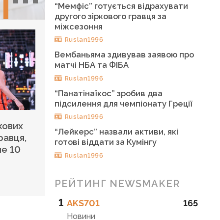
“Мемфіс” готується відрахувати
другого зіркового гравця за
міжсезоння
Ruslan1996
Вембаньяма здивував заявою про
матчі НБА та ФІБА
Ruslan1996
“Панатінаїкос” зробив два
підсилення для чемпіонату Греції
Ruslan1996
кових
“Лейкерс” назвали активи, які
равця,
готові віддати за Кумінгу
ше 10
Ruslan1996
РЕЙТИНГ NEWSMAKER
1
AKS701
165
Новини