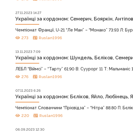
27.11.2023 14:27
Українці за кордоном: Семерич, Бояркін, Антіпов
Чемпіонат Франції, U-21 “Ле Ман” – “Монако” 73:93 Л: Бур
273
Ruslan1996
13.11.2023 7:09
Українці за кордоном: Шундель, Бєліков, Семер
ЛЕБЛ “Віймсі” – “Тарту” 61:90 В: Суурорг 11 Т: Мальманіс 16 
276
Ruslan1996
07.11.2023 6:26
Українці за кордоном: Бєліков, Яйло, Любінець,
Чемпіонат Словаччини “Прієвідза” – “Нітра” 88:80 П: Бєлік
220
Ruslan1996
06.09.2023 12:30