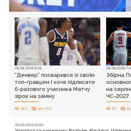
08.08.2026 8:05
08.08.2026 7:4
“Денвер” посварився зі своїм
Збірна П
топ-гравцем і хоче підписати
основног
6-разового учасника Матчу
на серпн
зірок на заміну
ЧС-2027
142
aks701
87
R
09.05.2024 13:00
Українці за кордоном: Бєліков, Крутоус, Шевчен