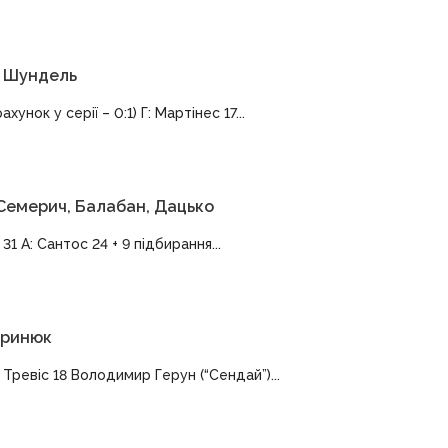
в, Шундель
хунок у серії – 0:1) Г: Мартінес 17...
 Семерич, Балабан, Дацько
1 А: Сантос 24 + 9 підбирання...
 Бринюк
: Тревіс 18 Володимир Герун (“Сендай”)...