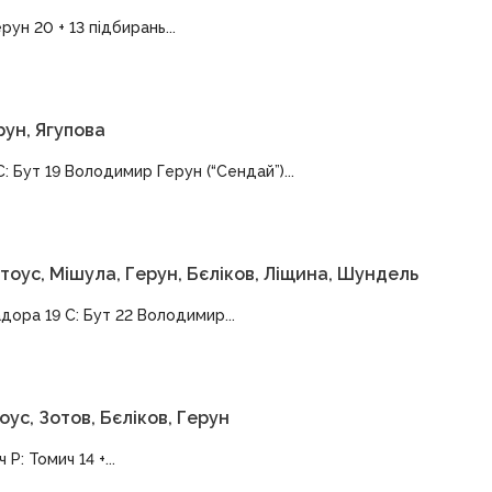
рун 20 + 13 підбирань...
рун, Ягупова
 С: Бут 19 Володимир Герун (“Сендай”)...
утоус, Мішула, Герун, Бєліков, Ліщина, Шундель
адора 19 С: Бут 22 Володимир...
ус, Зотов, Бєліков, Герун
Р: Томич 14 +...