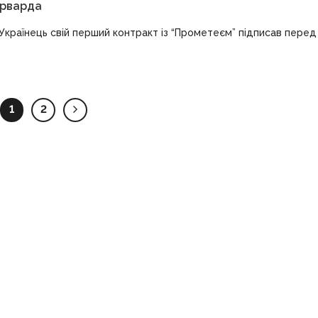
орварда
країнець свій перший контракт із “Прометеєм” підписав перед
1
2