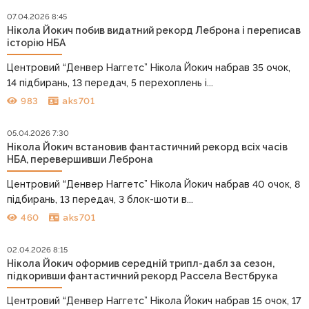
07.04.2026 8:45
Нікола Йокич побив видатний рекорд Леброна і переписав
історію НБА
Центровий “Денвер Наггетс” Нікола Йокич набрав 35 очок,
14 підбирань, 13 передач, 5 перехоплень і...
983
aks701
05.04.2026 7:30
Нікола Йокич встановив фантастичний рекорд всіх часів
НБА, перевершивши Леброна
Центровий “Денвер Наггетс” Нікола Йокич набрав 40 очок, 8
підбирань, 13 передач, 3 блок-шоти в...
460
aks701
02.04.2026 8:15
Нікола Йокич оформив середній трипл-дабл за сезон,
підкоривши фантастичний рекорд Рассела Вестбрука
Центровий “Денвер Наггетс” Нікола Йокич набрав 15 очок, 17