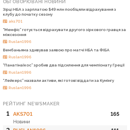
ОБГОВОРЮВАНІ НОВИНИ
Зірці НБА з зарплатою $49 млн пообіцяли відрахування з
клубу до початку сезону
aks701
“Мемфіс” готується відрахувати другого зіркового гравця за
міжсезоння
Ruslan1996
Вембаньяма здивував заявою про матчі НБА та ФІБА
Ruslan1996
“Панатінаїкос” зробив два підсилення для чемпіонату Греції
Ruslan1996
“Лейкерс” назвали активи, які готові віддати за Кумінгу
Ruslan1996
РЕЙТИНГ NEWSMAKER
1
AKS701
165
Новини