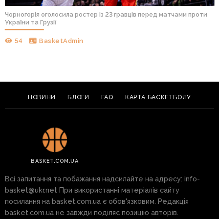
Чорногорія оголосила ростер із 23 гравців перед матчами проти
України та Грузії
54
BasketAdmin
НОВИНИ
БЛОГИ
FAQ
КАРТА БАСКЕТБОЛУ
BASKET.COM.UA
Всі запитання та побажання надсилайте на адресу:
info-
basket@ukr.net
При використанні матеріалів сайту
посилання на basket.com.ua є обов'язковим. Редакція
basket.com.ua не завжди поділяє позицію авторів.