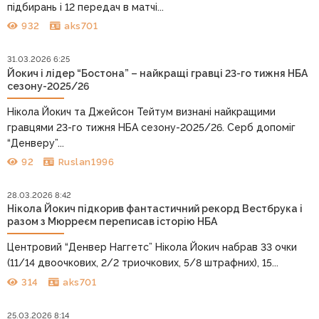
підбирань і 12 передач в матчі...
932
aks701
31.03.2026 6:25
Йокич і лідер “Бостона” – найкращі гравці 23-го тижня НБА
сезону-2025/26
Нікола Йокич та Джейсон Тейтум визнані найкращими
гравцями 23-го тижня НБА сезону-2025/26. Серб допоміг
“Денверу”...
92
Ruslan1996
28.03.2026 8:42
Нікола Йокич підкорив фантастичний рекорд Вестбрука і
разом з Мюрреєм переписав історію НБА
Центровий “Денвер Наггетс” Нікола Йокич набрав 33 очки
(11/14 двоочкових, 2/2 триочкових, 5/8 штрафних), 15...
314
aks701
25.03.2026 8:14