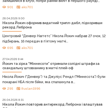
залишилися в клубі, попри ранній виліт в першого раунді...
901
aks701
28.04.2026 9:00
Нікола Йокич оформив видатний трипл-дабл, підкоривши
рекорд Леброна
Центровий “Денвер Наггетс” Нікола Йокич набрав 27 очок, 12
підбирань, 16 передач в п’ятому матчі...
695
aks701
27.04.2026 9:44
Йокич та зірка “Міннесоти” отримали солідні штрафи за
скандальну штовханину в матчі плей-оф
Нікола Йокич (“Денвер”) та Джуліус Рендл (“Міннесота”) були
покарані НБА після бійки, яка спалахнула в...
295
Ruslan1996
26.04.2026 8:31
Нікола Йокич повторив антирекорд Леброна і влаштував