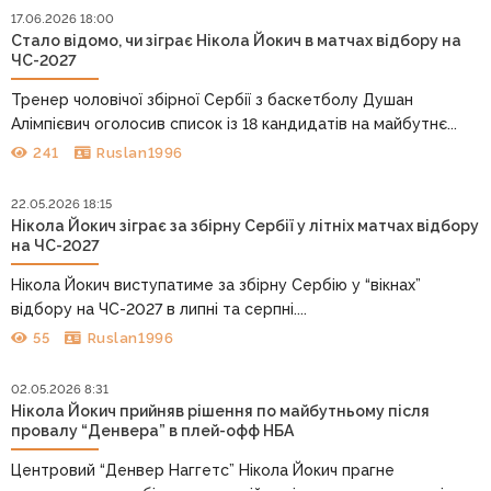
17.06.2026 18:00
Стало відомо, чи зіграє Нікола Йокич в матчах відбору на
ЧС-2027
Тренер чоловічої збірної Сербії з баскетболу Душан
Алімпієвич оголосив список із 18 кандидатів на майбутнє...
241
Ruslan1996
22.05.2026 18:15
Нікола Йокич зіграє за збірну Сербії у літніх матчах відбору
на ЧС-2027
Нікола Йокич виступатиме за збірну Сербію у “вікнах”
відбору на ЧС-2027 в липні та серпні....
55
Ruslan1996
02.05.2026 8:31
Нікола Йокич прийняв рішення по майбутньому після
провалу “Денвера” в плей-офф НБА
Центровий “Денвер Наггетс” Нікола Йокич прагне