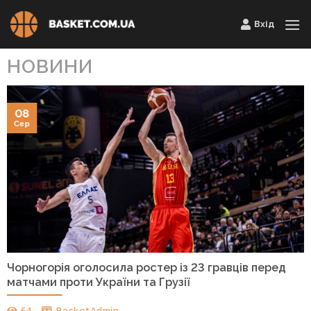
Skip
Вхід
to
content
НОВИНИ
08
Сер
Чорногорія оголосила ростер із 23 гравців перед
матчами проти України та Грузії
54
BasketAdmin