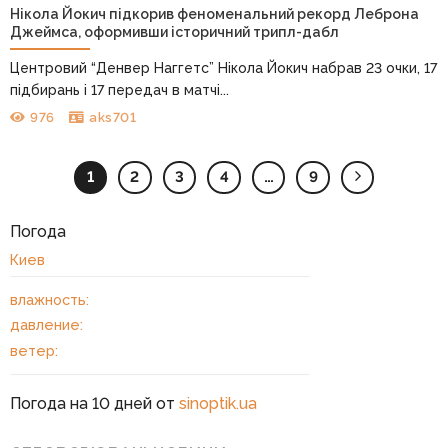
Нікола Йокич підкорив феноменальний рекорд Леброна
Джеймса, оформивши історичний трипл-дабл
Центровий “Денвер Наггетс” Нікола Йокич набрав 23 очки, 17
підбирань і 17 передач в матчі...
976
aks701
1
2
3
4
…
9
Погода
Киев
влажность:
давление:
ветер:
Погода на 10 дней от
sinoptik.ua