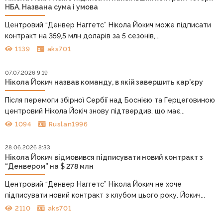
НБА. Названа сума і умова
Центровий “Денвер Наггетс” Нікола Йокич може підписати
контракт на 359,5 млн доларів за 5 сезонів,...
1139
aks701
07.07.2026 9:19
Нікола Йокич назвав команду, в якій завершить кар’єру
Після перемоги збірної Сербії над Боснією та Герцеговиною
центровий Нікола Йокіч знову підтвердив, що має...
1094
Ruslan1996
28.06.2026 8:33
Нікола Йокич відмовився підписувати новий контракт з
“Денвером” на $ 278 млн
Центровий “Денвер Наггетс” Нікола Йокич не хоче
підписувати новий контракт з клубом цього року. Йокич...
2110
aks701