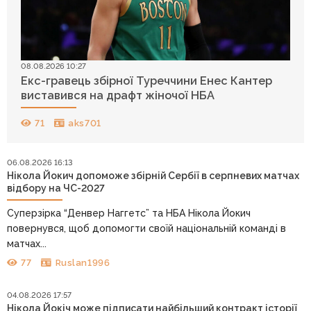
08.08.2026 10:27
Екс-гравець збірної Туреччини Енес Кантер
виставився на драфт жіночої НБА
71
aks701
06.08.2026 16:13
Нікола Йокич допоможе збірній Сербії в серпневих матчах
відбору на ЧС-2027
Суперзірка “Денвер Наггетс” та НБА Нікола Йокич
повернувся, щоб допомогти своїй національній команді в
матчах...
77
Ruslan1996
04.08.2026 17:57
Нікола Йокіч може підписати найбільший контракт історії