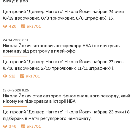
бійку: відео
Центровий “Денвер Наггетс” Нікола Йокич набрав 24 очки
(8/19 двоочкових, 0/3 триочкових, 8/8 штрафних), 15...
426
aks701
24.04.2026 8:11
Нікола Йокич встановив антирекорд НБА і не врятував
команду від розгрому в плей-офф
Центровий “Денвер Наггетс” Нікола Йокич набрав 27 очок
(5/16 двоочкових, 2/10 триочкових, 11/11 штрафних) і...
512
aks701
13.04.2026 8:25
Нікола Йокич став автором феноменального рекорду, який
нікому не підкорявся в історії НБА
Центровий “Денвер Наггетс” Нікола Йокич набрав 23 очки і 8
підбирань в матчі регулярного чемпіонату...
346
aks701