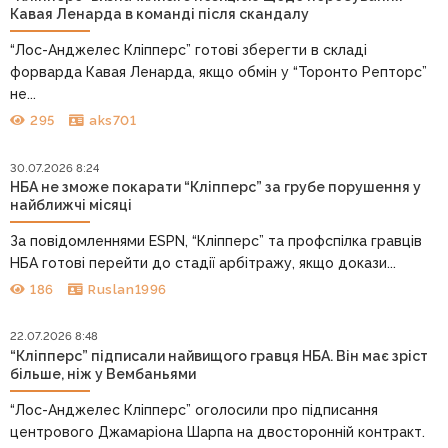
Кавая Ленарда в команді після скандалу
“Лос-Анджелес Кліпперс” готові зберегти в складі
форварда Кавая Ленарда, якщо обмін у “Торонто Репторс”
не...
295
aks701
30.07.2026 8:24
НБА не зможе покарати “Кліпперс” за грубе порушення у
найближчі місяці
За повідомленнями ESPN, “Кліпперс” та профспілка гравців
НБА готові перейти до стадії арбітражу, якщо докази...
186
Ruslan1996
22.07.2026 8:48
“Кліпперс” підписали найвищого гравця НБА. Він має зріст
більше, ніж у Вембаньями
“Лос-Анджелес Кліпперс” оголосили про підписання
центрового Джамаріона Шарпа на двосторонній контракт.