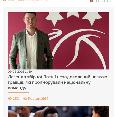
09.08.2026 11:59
Легенда збірної Латвії незадоволений низкою
гравців, які проігнорували національну
команду
150
Ruslan1996