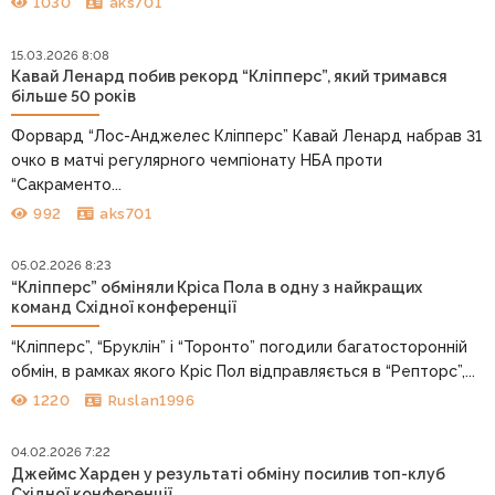
1030
aks701
15.03.2026 8:08
Кавай Ленард побив рекорд “Кліпперс”, який тримався
більше 50 років
Форвард “Лос-Анджелес Кліпперс” Кавай Ленард набрав 31
очко в матчі регулярного чемпіонату НБА проти
“Сакраменто...
992
aks701
05.02.2026 8:23
“Кліпперс” обміняли Кріса Пола в одну з найкращих
команд Східної конференції
“Кліпперс”, “Бруклін” і “Торонто” погодили багатосторонній
обмін, в рамках якого Кріс Пол відправляється в “Репторс”,...
1220
Ruslan1996
04.02.2026 7:22
Джеймс Харден у результаті обміну посилив топ-клуб
Східної конференції