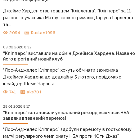
Джеймс Харден став гравцем “Клівленда”. “Кліпперс” за 11-
разового учасника Матчу зірок отримали Даріуса Гарленда
та...
2094
Ruslan1996
03.02.2026 8:32
“Кліпперс” виставили на обмін Джеймса Хардена. Названо
його вірогідний новий клуб
“Лос-Анджелес Кліпперс” хочуть обміняти захисника
Джеймса Хардена до дедлайну 5 лютого, повідомляє
інсайдер Шемс Чаранія....
741
aks701
28.01.2026 8:17
“Кліпперс” встановили унікальний рекорд всіх часів НБА
завдяки впевненій перемозі
“Лос-Анджелес Кліпперс” здобули перемогу в гостьовому
матчі регулярного чемпіонату НБА проти “Юти Джаз”