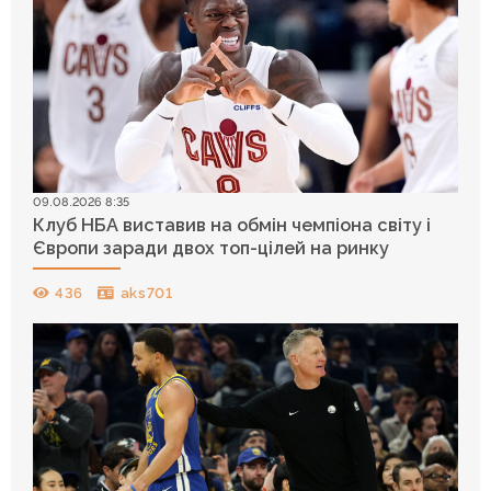
09.08.2026 8:35
Клуб НБА виставив на обмін чемпіона світу і
Європи заради двох топ-цілей на ринку
436
aks701