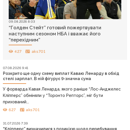
09.08.2026 8:03
“Голден Стейт” готовий пожертвувати
наступним сезоном НБА і вважає його
“перехідним”
427
aks701
07.08.2026 9:41
Розкрито ще одну схему виплат Каваю Ленарду в обхід
стелі зарплат. В ній фігурує 9-значна сума
У форварда Кавая Ленарда, якого раніше “Лос-Анджелес
Кліпперс” обміняли у “Торонто Репторс”, міг бути
прихований...
627
aks701
31.07.2026 7:39
“Кліпперс” визначилися з позицією щодо перебування