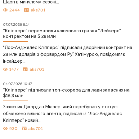
Шарп в минулому сезоні...
2444
aks701
07.07.2026 8:14
“Кліпперс” переманили ключового гравця “Лейкерс”
контрактом на $ 28 млн
“Лос-Анджелес Кліпперс” підписали дворічний контракт на
28 млн доларів з форвардом Руї Хатімурою, повідомляє
інсайдер...
1477
aks701
04.07.2026 10:47
“Кліпперс” підписали топ-скорера для лави запасних на
$15,3 млн
Захисник Джордан Міллер, який перебував у статусі
обмежено вільного агента, підписав із “Лос-Анджелес
Кліпперс” новий...
930
aks701