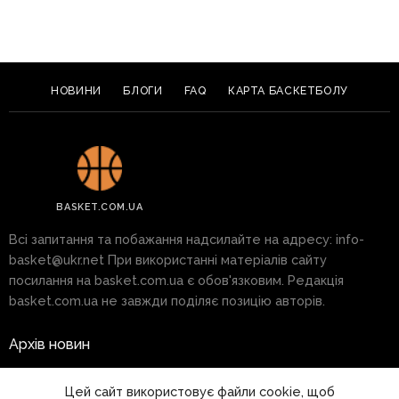
НОВИНИ
БЛОГИ
FAQ
КАРТА БАСКЕТБОЛУ
BASKET.COM.UA
Всі запитання та побажання надсилайте на адресу:
info-
basket@ukr.net
При використанні матеріалів сайту
посилання на basket.com.ua є обов'язковим. Редакція
basket.com.ua не завжди поділяє позицію авторів.
Архів новин
Реклама на сайті
Цей сайт використовує файли cookie, щоб