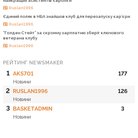
найкращих асистентів Євроліги
Ruslan1996
Єдиний поляк в НБА знайшов клуб для перезапуску кар’єри
Ruslan1996
“Голден Стейт” за скромну зарплатню зберіг ключового
ветерана клубу
Ruslan1996
РЕЙТИНГ NEWSMAKER
1
AKS701
177
Новини
2
RUSLAN1996
126
Новини
3
BASKETADMIN
3
Новини