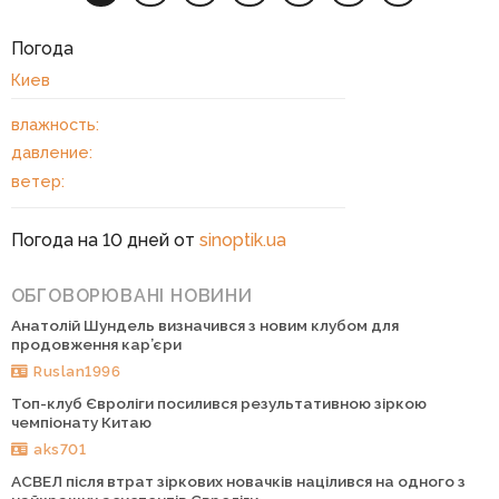
Погода
Киев
влажность:
давление:
ветер:
Погода на 10 дней от
sinoptik.ua
ОБГОВОРЮВАНІ НОВИНИ
Анатолій Шундель визначився з новим клубом для
продовження кар’єри
Ruslan1996
Топ-клуб Євроліги посилився результативною зіркою
чемпіонату Китаю
aks701
АСВЕЛ після втрат зіркових новачків націлився на одного з