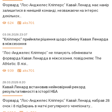
Форвард “Лос-Анджелес Кліпперс” Кавай Ленард має намір
залишитися в нинішній команді, незважаючи на інтерес
декількох...
624
aks701
03.06.2026 23:07
“Кліпперс” прийняли рішення щодо обміну Кавая Ленарда
в міжсезоння
“Лос-Анджелес Кліпперс” не планують обмінювати
форварда Кавая Ленарда в міжсезоння, повідомляє The
Athletic. В лізі...
939
aks701
28.03.2026 8:20
Кавай Ленард встановив неймовірний рекорд
результативності в історії НБА
Форвард “Лос-Анджелес Кліпперс” Кавай Ленард набрав 28
очок і 8 підбирань в матчі регулярного чемпіонату...