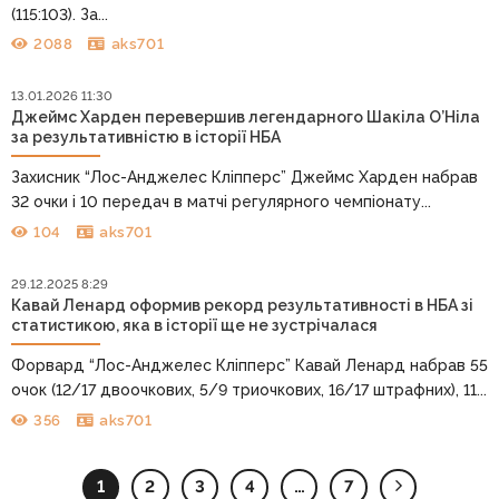
(115:103). За...
2088
aks701
13.01.2026 11:30
Джеймс Харден перевершив легендарного Шакіла О’Ніла
за результативністю в історії НБА
Захисник “Лос-Анджелес Кліпперс” Джеймс Харден набрав
32 очки і 10 передач в матчі регулярного чемпіонату...
104
aks701
29.12.2025 8:29
Кавай Ленард оформив рекорд результативності в НБА зі
статистикою, яка в історії ще не зустрічалася
Форвард “Лос-Анджелес Кліпперс” Кавай Ленард набрав 55
очок (12/17 двоочкових, 5/9 триочкових, 16/17 штрафних), 11...
356
aks701
1
2
3
4
…
7