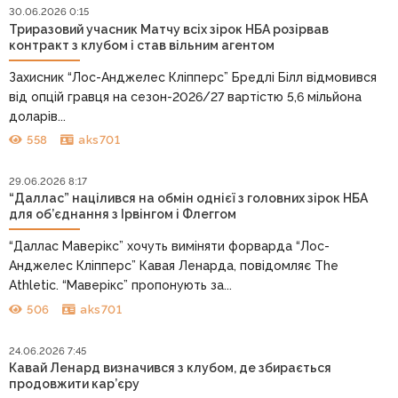
30.06.2026 0:15
Триразовий учасник Матчу всіх зірок НБА розірвав
контракт з клубом і став вільним агентом
Захисник “Лос-Анджелес Кліпперс” Бредлі Білл відмовився
від опцій гравця на сезон-2026/27 вартістю 5,6 мільйона
доларів...
558
aks701
29.06.2026 8:17
“Даллас” націлився на обмін однієї з головних зірок НБА
для об’єднання з Ірвінгом і Флеггом
“Даллас Маверікс” хочуть виміняти форварда “Лос-
Анджелес Кліпперс” Кавая Ленарда, повідомляє The
Athletic. “Маверікс” пропонують за...
506
aks701
24.06.2026 7:45
Кавай Ленард визначився з клубом, де збирається
продовжити кар’єру