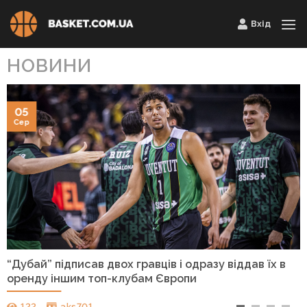
Skip
Вхід
to
content
НОВИНИ
05
Сер
“Дубай” підписав двох гравців і одразу віддав їх в
оренду іншим топ-клубам Європи
122
aks701