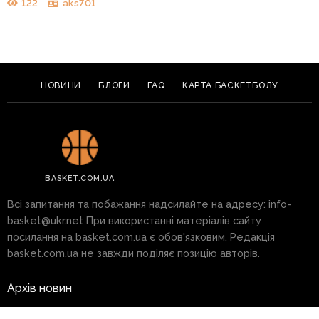
122
aks701
НОВИНИ
БЛОГИ
FAQ
КАРТА БАСКЕТБОЛУ
BASKET.COM.UA
Всі запитання та побажання надсилайте на адресу:
info-
basket@ukr.net
При використанні матеріалів сайту
посилання на basket.com.ua є обов'язковим. Редакція
basket.com.ua не завжди поділяє позицію авторів.
Архів новин
Реклама на сайті