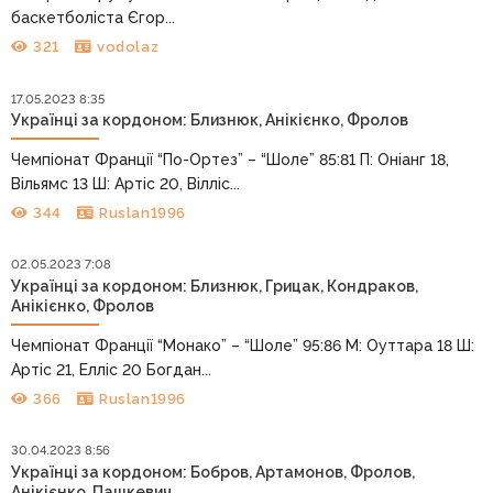
баскетболіста Єгор...
321
vodolaz
17.05.2023 8:35
Українці за кордоном: Близнюк, Анікієнко, Фролов
Чемпіонат Франції “По-Ортез” – “Шоле” 85:81 П: Оніанг 18,
Вільямс 13 Ш: Артіс 20, Вілліс...
344
Ruslan1996
02.05.2023 7:08
Українці за кордоном: Близнюк, Грицак, Кондраков,
Анікієнко, Фролов
Чемпіонат Франції “Монако” – “Шоле” 95:86 М: Оуттара 18 Ш:
Артіс 21, Елліс 20 Богдан...
366
Ruslan1996
30.04.2023 8:56
Українці за кордоном: Бобров, Артамонов, Фролов,
Анікієнко, Пашкевич