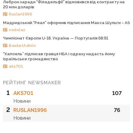
Леброн заради “Філадельфії” відмовився від контракту на
20 млн доларів
Ruslan1996
Мадридський “Реал” оформив підписання Макса Шульги – AS
vodolaz
Чемпіонат Європи U-18. Україна — Португалія 68:91
BasketAdmin
“Хапоель” підписав гравця НБА і одразу надасть йому
ізраїльське громадянство
aks701
РЕЙТИНГ NEWSMAKER
1
AKS701
107
Новини
2
RUSLAN1996
76
Новини