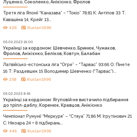
Луценко, Соколенко, Анікієнко, Фролов
Третя ліга Японії “Каназава” – “Токіо” 78:81 К: Антіпов 33 Т:
Кавашіма 14, Крейг 13...
426
Ruslan1996
05.03.2023 16:00
Українці за кордоном: Шевченко, Бринюк, Чумаков,
Фролов, Анікієнко, Беліков, Ковтун, Балабан
Латвійсько-естонська ліга “Огре” – “Тарвас” 93:66 О: Пінете
16 Т: Раздевшек 15 Володимир Шевченко (“Тарвас”)...
258
Ruslan1996
05.02.2023 8:45
Українці за кордоном: Ягуповій не вистачило підбирання
до тріпл-даблу, Коренюк, Кравцов, Анікієнко
Чемпіонат Румунії “Меркуря” – “Стяуа” 71:86 М: Ігрутінович 21
С: Нікоара 24 + 8 підбирань...
446
Ruslan1996