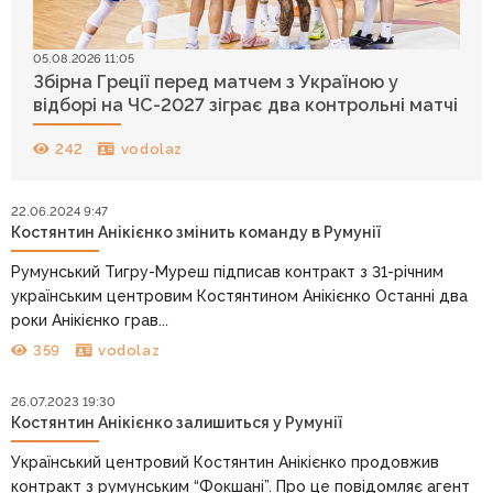
05.08.2026 11:05
Збірна Греції перед матчем з Україною у
відборі на ЧС-2027 зіграє два контрольні матчі
242
vodolaz
22.06.2024 9:47
Костянтин Анікієнко змінить команду в Румунії
Румунський Тигру-Муреш підписав контракт з 31-річним
українським центровим Костянтином Анікієнко Останні два
роки Анікієнко грав...
359
vodolaz
26.07.2023 19:30
Костянтин Анікієнко залишиться у Румунії
Український центровий Костянтин Анікієнко продовжив
контракт з румунським “Фокшані”. Про це повідомляє агент