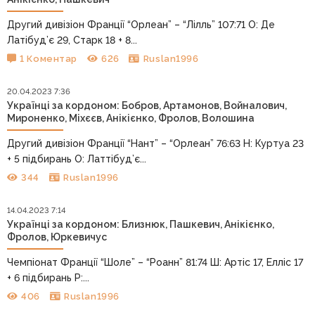
Другий дивізіон Франції “Орлеан” – “Лілль” 107:71 О: Де
Латібуд’є 29, Старк 18 + 8...
1 Коментар
626
Ruslan1996
20.04.2023 7:36
Українці за кордоном: Бобров, Артамонов, Войналович,
Мироненко, Міхєєв, Анікієнко, Фролов, Волошина
Другий дивізіон Франції “Нант” – “Орлеан” 76:63 Н: Куртуа 23
+ 5 підбирань О: Латтібуд’є...
344
Ruslan1996
14.04.2023 7:14
Українці за кордоном: Близнюк, Пашкевич, Анікієнко,
Фролов, Юркевичус
Чемпіонат Франції “Шоле” – “Роанн” 81:74 Ш: Артіс 17, Елліс 17
+ 6 підбирань Р:...
406
Ruslan1996