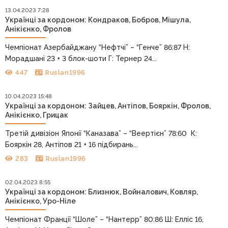
13.04.2023 7:28
Українці за кордоном: Кондраков, Бобров, Мішула,
Анікієнко, Фролов
Чемпіонат Азербайджану “Нефтчі” – “Генче” 86:87 Н:
Морадшані 23 + 3 блок-шоти Г: Тернер 24...
447
Ruslan1996
10.04.2023 15:48
Українці за кордоном: Зайцев, Антіпов, Бояркін, Фролов,
Анікієнко, Грицак
Третій дивізіон Японії “Каназава” – “Веертієн” 78:60 К:
Бояркін 28, Антіпов 21 + 16 підбирань...
283
Ruslan1996
02.04.2023 8:55
Українці за кордоном: Близнюк, Войналович, Ковляр,
Анікієнко, Уро-Ніле
Чемпіонат Франції “Шоле” – “Нантерр” 80:86 Ш: Елліс 16,