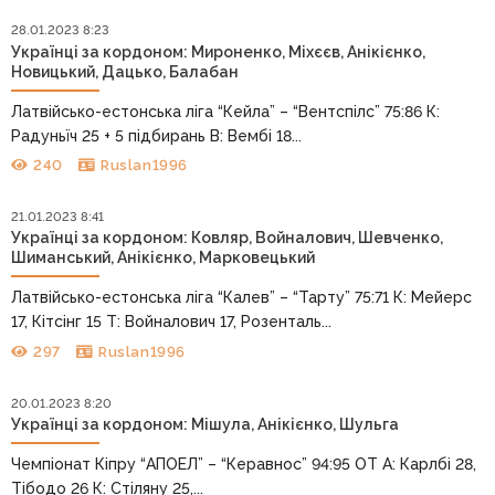
28.01.2023 8:23
Українці за кордоном: Мироненко, Міхєєв, Анікієнко,
Новицький, Дацько, Балабан
Латвійсько-естонська ліга “Кейла” – “Вентспілс” 75:86 К:
Радуньїч 25 + 5 підбирань В: Вембі 18...
240
Ruslan1996
21.01.2023 8:41
Українці за кордоном: Ковляр, Войналович, Шевченко,
Шиманський, Анікієнко, Марковецький
Латвійсько-естонська ліга “Калев” – “Тарту” 75:71 К: Мейерс
17, Кітсінг 15 Т: Войналович 17, Розенталь...
297
Ruslan1996
20.01.2023 8:20
Українці за кордоном: Мішула, Анікієнко, Шульга
Чемпіонат Кіпру “АПОЕЛ” – “Керавнос” 94:95 ОТ А: Карлбі 28,
Тібодо 26 К: Стіляну 25,...