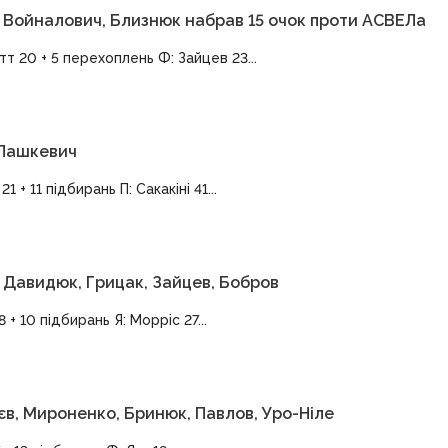
р, Войналович, Близнюк набрав 15 очок проти АСВЕЛа
т 20 + 5 перехоплень Ф: Зайцев 23...
 Пашкевич
+ 11 підбирань П: Сакакіні 41...
, Давидюк, Грицак, Зайцев, Бобров
 + 10 підбирань Я: Морріс 27...
єв, Мироненко, Бринюк, Павлов, Уро-Ніле