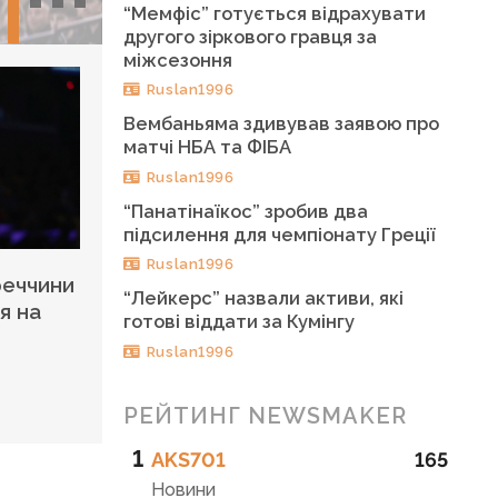
“Мемфіс” готується відрахувати
другого зіркового гравця за
міжсезоння
Ruslan1996
Вембаньяма здивував заявою про
матчі НБА та ФІБА
Ruslan1996
“Панатінаїкос” зробив два
підсилення для чемпіонату Греції
Ruslan1996
реччини
“Лейкерс” назвали активи, які
я на
готові віддати за Кумінгу
Ruslan1996
РЕЙТИНГ NEWSMAKER
1
AKS701
165
Новини