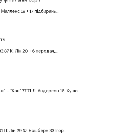
 Малленс 19 + 17 підбирань...
атч
:87 К: Лін 20 + 6 передач,...
” – “Кан” 77:71 Л: Андерсон 18, Хушо...
 П: Лін 29 Ф: Вошберн 33 Ігор...