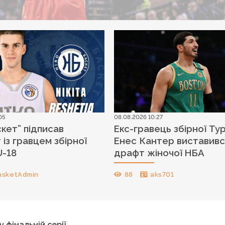
05
08.08.2026 10:27
скет” підписав
Екс-гравець збірної Ту
 із гравцем збірної
Енес Кантер виставивс
U-18
драфт жіночої НБА
asketAdmin
88
aks701
 фінальній серії