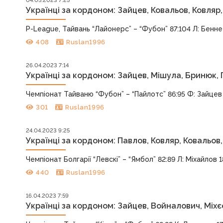
04.05.2023 7:25
Українці за кордоном: Зайцев, Ковальов, Ковля
P-League, Тайвань “Лайонерс” – “Фубон” 87:104 Л: Беннет
408
Ruslan1996
26.04.2023 7:14
Українці за кордоном: Зайцев, Мішула, Бринюк,
Чемпіонат Тайваню “Фубон” – “Пайлотс” 86:95 Ф: Зайцев 21 
301
Ruslan1996
24.04.2023 9:25
Українці за кордоном: Павлов, Ковляр, Ковальов
Чемпіонат Болгарії “Левскі” – “Ямбол” 82:89 Л: Міхайлов 18
440
Ruslan1996
16.04.2023 7:59
Українці за кордоном: Зайцев, Войналович, Міхє