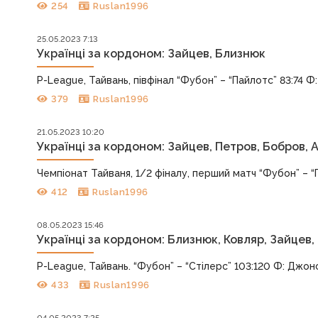
254
Ruslan1996
25.05.2023 7:13
Українці за кордоном: Зайцев, Близнюк
P-League, Тайвань, півфінал “Фубон” – “Пайлотс” 83:74 Ф: С
379
Ruslan1996
21.05.2023 10:20
Українці за кордоном: Зайцев, Петров, Бобров,
Чемпіонат Тайваня, 1/2 фіналу, перший матч “Фубон” – “Пай
412
Ruslan1996
08.05.2023 15:46
Українці за кордоном: Близнюк, Ковляр, Зайцев,
P-League, Тайвань. “Фубон” – “Стілерс” 103:120 Ф: Джонсо
433
Ruslan1996