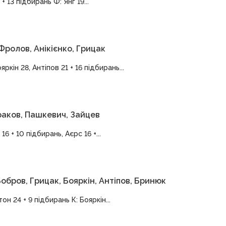
 13 підбирань Ф: Янг 19...
 Фролов, Анікієнко, Грицак
ркін 28, Антіпов 21 + 16 підбирань...
раков, Пашкевич, Зайцев
 + 10 підбирань, Аєрс 16 +...
обров, Грицак, Бояркін, Антіпов, Бринюк
он 24 + 9 підбирань К: Бояркін...