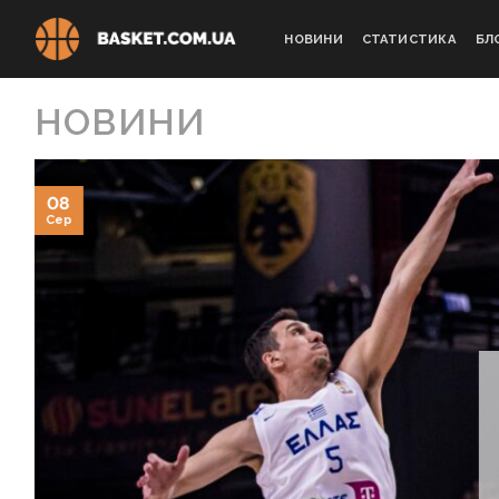
Skip
to
НОВИНИ
СТАТИСТИКА
БЛ
content
НОВИНИ
08
Сер