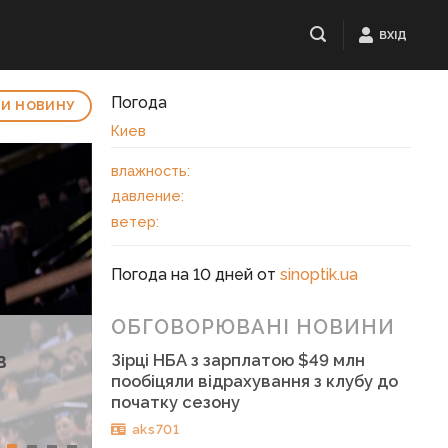
ВХІД
Погода
И НОВИНУ
Киев
влажность:
давление:
ветер:
Погода на 10 дней от
sinoptik.ua
ОБГОВОРЮВАНІ НОВИНИ
в
Зірці НБА з зарплатою $49 млн
пообіцяли відрахування з клубу до
початку сезону
aks701