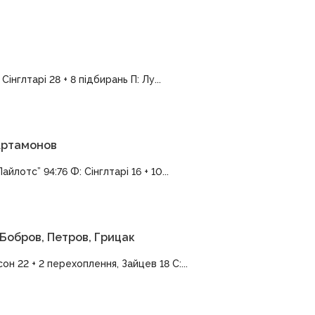
інглтарі 28 + 8 підбирань П: Лу...
 Артамонов
лотс” 94:76 Ф: Сінглтарі 16 + 10...
 Бобров, Петров, Грицак
н 22 + 2 перехоплення, Зайцев 18 С:...