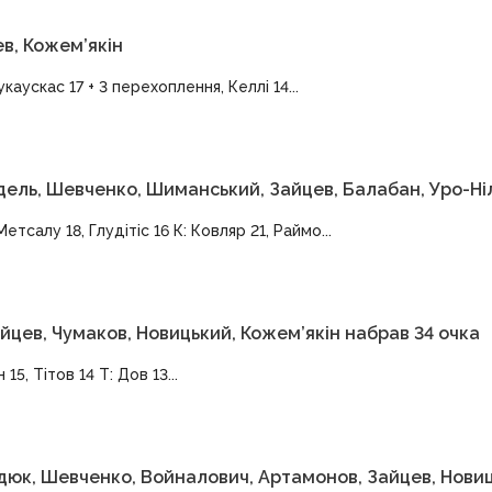
в, Кожем’якін
аускас 17 + 3 перехоплення, Келлі 14...
дель, Шевченко, Шиманський, Зайцев, Балабан, Уро-Ні
етсалу 18, Глудітіс 16 К: Ковляр 21, Раймо...
Зайцев, Чумаков, Новицький, Кожем’якін набрав 34 очка
15, Тітов 14 Т: Дов 13...
идюк, Шевченко, Войналович, Артамонов, Зайцев, Нови