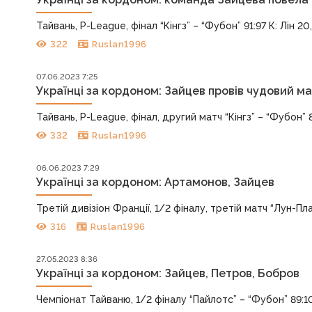
Тайвань, P-League, фінал “Кінгз” – “Фубон” 91:97 К: Лін 20,
322
Ruslan1996
07.06.2023 7:25
Українці за кордоном: Зайцев провів чудовий м
Тайвань, P-League, фінал, другий матч “Кінгз” – “Фубон” 83
332
Ruslan1996
06.06.2023 7:29
Українці за кордоном: Артамонов, Зайцев
Третій дивізіон Франції, 1/2 фіналу, третій матч “Лун-Плаж
316
Ruslan1996
27.05.2023 8:36
Українці за кордоном: Зайцев, Петров, Бобров
Чемпіонат Тайваню, 1/2 фіналу “Пайлотс” – “Фубон” 89:101