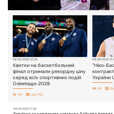
08.08.2026 12:28
08.08.2026 11:
Квитки на баскетбольний
“Ніко-Ба
фінал отримали рекордну ціну
контракт
серед всіх спортивних подій
України 
Олімпіади-2028
54
B
50
aks701
09.06.2023 7:28
Українці за кордоном: команда Зайцева повела у