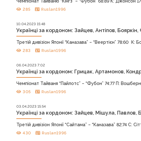
Чемпіонат Тайваню “Кінгз” – “Фубон” 68:89 К: Джонсон 17 +
285
Ruslan1996
10.04.2023 15:48
Українці за кордоном: Зайцев, Антіпов, Бояркін,
Третій дивізіон Японії “Каназава” – “Веертієн” 78:60 К: Боя
283
Ruslan1996
06.04.2023 7:02
Українці за кордоном: Грицак, Артамонов, Конд
Чемпіонат Тайваня “Пайлотс” – “Фубон” 74:77 П: Вошберн 16
305
Ruslan1996
03.04.2023 15:54
Українці за кордоном: Зайцев, Мішула, Павлов, Б
Третій дивізіон Японії “Сайтама” – “Каназава” 82:74 С: Сітт
430
Ruslan1996