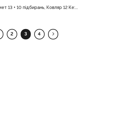
т 13 + 10 підбирань, Ковляр 12 Ке:...
2
3
4