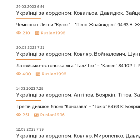
29.03.2023 6:54
Українці за кордоном: Ковальов, Давидюк, Зайце
Чемпіонат Литви “Вулвз” – “Пено Жвайгждес” 94:63 В: Жук
210
Ruslan1996
20.03.2023 7:21
Українці за кордоном: Ковляр, Войналович, Шун
Латвійсько-естонська ліга “Тал/Тех” – “Калев” 84:102 Т: М
400
Ruslan1996
14.03.2023 7:25
Українці за кордоном: Антіпов, Бояркін, Тітов, 
Третій дивізіон Японії “Каназава” – “Токіо” 54:63 К: Бояркін 
251
Ruslan1996
12.03.2023 7:39
Українці за кордоном: Ковляр, Мироненко, Дав