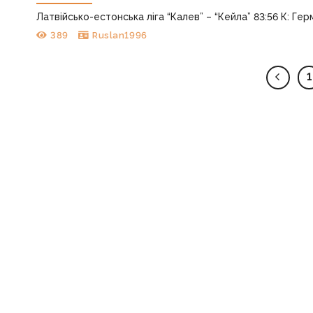
Латвійсько-естонська ліга “Калев” – “Кейла” 83:56 К: Герме
389
Ruslan1996
1