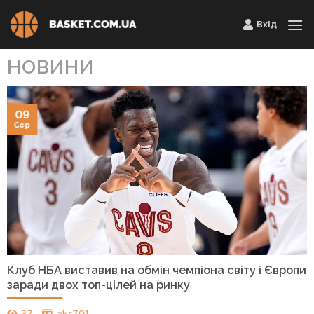
Skip
Вхід
to
content
НОВИНИ
09
Сер
Клуб НБА виставив на обмін чемпіона світу і Європи
заради двох топ-цілей на ринку
37
aks701