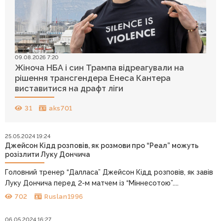
09.08.2026 7:20
Жіноча НБА і син Трампа відреагували на
рішення трансгендера Енеса Кантера
виставитися на драфт ліги
31
aks701
25.05.2024 19:24
Джейсон Кідд розповів, як розмови про “Реал” можуть
розізлити Луку Дончича
Головний тренер “Далласа” Джейсон Кідд розповів, як завів
Луку Дончича перед 2-м матчем із “Міннесотою”....
702
Ruslan1996
06.05.2024 16:27