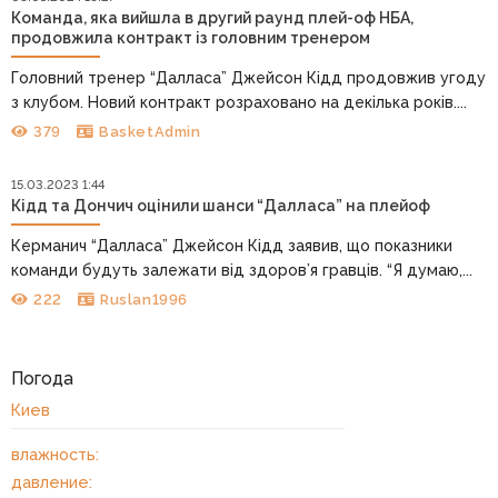
Команда, яка вийшла в другий раунд плей-оф НБА,
продовжила контракт із головним тренером
Головний тренер “Далласа” Джейсон Кідд продовжив угоду
з клубом. Новий контракт розраховано на декілька років....
379
BasketAdmin
15.03.2023 1:44
Кідд та Дончич оцінили шанси “Далласа” на плейоф
Керманич “Далласа” Джейсон Кідд заявив, що показники
команди будуть залежати від здоров’я гравців. “Я думаю,...
222
Ruslan1996
Погода
Киев
влажность:
давление: