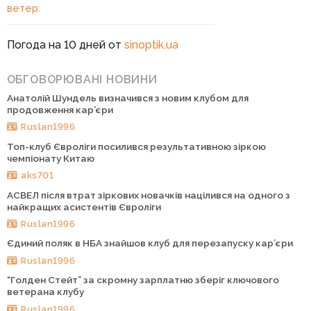
ветер:
Погода на 10 дней от
sinoptik.ua
ОБГОВОРЮВАНІ НОВИНИ
Анатолій Шундель визначився з новим клубом для
продовження кар’єри
Ruslan1996
Топ-клуб Євроліги посилився результативною зіркою
чемпіонату Китаю
aks701
АСВЕЛ після втрат зіркових новачків націлився на одного з
найкращих асистентів Євроліги
Ruslan1996
Єдиний поляк в НБА знайшов клуб для перезапуску кар’єри
Ruslan1996
“Голден Стейт” за скромну зарплатню зберіг ключового
ветерана клубу
Ruslan1996