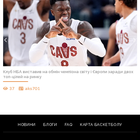
Клуб НБА виставив на обмін чемпіона світу і Європи заради двох
топ-цілей на ринку
37
aks701
НОВИНИ
БЛОГИ
FAQ
КАРТА БАСКЕТБОЛУ