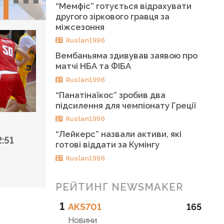
“Мемфіс” готується відрахувати
другого зіркового гравця за
міжсезоння
Ruslan1996
Вембаньяма здивував заявою про
матчі НБА та ФІБА
Ruslan1996
“Панатінаїкос” зробив два
підсилення для чемпіонату Греції
Ruslan1996
“Лейкерс” назвали активи, які
:51
готові віддати за Кумінгу
Ruslan1996
РЕЙТИНГ NEWSMAKER
1
AKS701
165
Новини