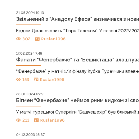
21.05.2024 19:13
Звільнений з “Анадолу Ефеса” визначився з нов
Ердем Джан очолить “Тюрк Телеком”. У сезоні 2022/2023 
302
Ruslan1996
17.02.2024 7:49
Фанати “Фенербахче” та “Бешикташа” влаштувал
“Фенербахче” у матчі 1/2 фіналу Кубка Туреччини впевне
153
Ruslan1996
28.01.2024 6:29
Бігмен “Фенербахче” неймовірним кидком зі св
У матчі турецької Суперліги “Башчешехір” був близький 
213
Ruslan1996
04.12.2023 16:37