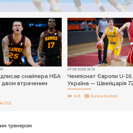
00
07.08.2026 16:31
підписав снайпера НБА
Чемпіонат Європи U-16.
у двом втраченим
Україна — Швейцарія 72
148
BasketAdmin
ks701
ним тренером