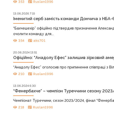
353
Ruslan1996
13.06.2026 7:15
Іменитий серб замість команди Дончича з НБА-
“Бахчешехір” офіційно підтвердив призначення Алекса
очолити команду для...
354
aks701
20.06.2024 13:51
Офіційно: “Анадолу Ефес” залишив зірковий ам
“Анадолу Ефес” оголосив про припинення співпраці з Ві
210
Ruslan1996
13.06.2024 6:30
“Фенербахче” – чемпіон Туреччини сезону 2023
Чемпіонат Туреччини, сезон 2023/2024, фінал “Фенербахче” 
218
Ruslan1996