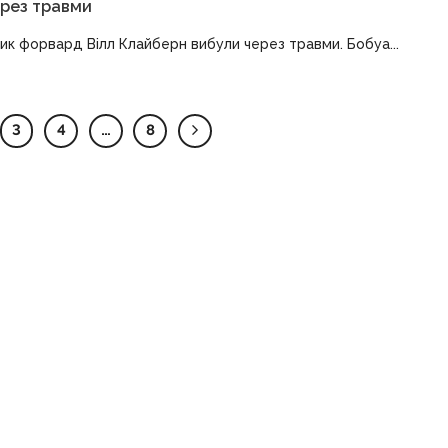
ерез травми
ик форвард Вілл Клайберн вибули через травми. Бобуа...
3
4
…
8