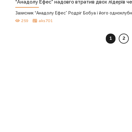
“Анадолу Ефес” надовго втратив двох лідерів ч
Захисник “Анадолу Ефес” Родріг Бобуа і його одноклубн
259
aks701
1
2