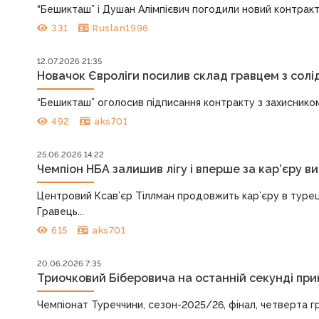
“Бешикташ” і Душан Алімпієвич погодили новий контракт. 
331
Ruslan1996
12.07.2026 21:35
Новачок Євроліги посилив склад гравцем з солі
“Бешикташ” оголосив підписання контракту з захисником
492
aks701
25.06.2026 14:22
Чемпіон НБА залишив лігу і вперше за кар’єру в
Центровий Ксав’єр Тіллман продовжить кар’єру в туре
Гравець...
615
aks701
20.06.2026 7:35
Триочковий Біберовича на останній секунді при
Чемпіонат Туреччини, сезон-2025/26, фінал, четверта гра