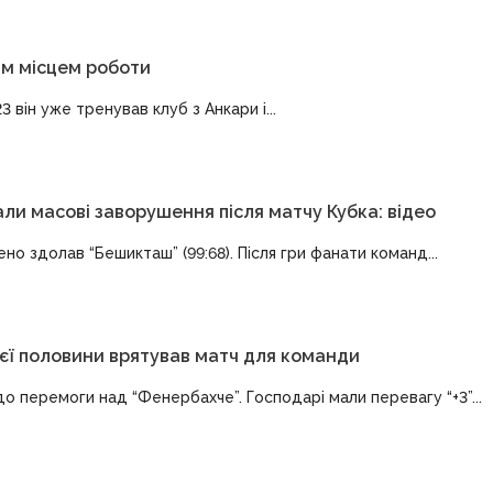
им місцем роботи
він уже тренував клуб з Анкари і...
и масові заворушення після матчу Кубка: відео
но здолав “Бешикташ” (99:68). Після гри фанати команд...
оєї половини врятував матч для команди
до перемоги над “Фенербахче”. Господарі мали перевагу “+3”...