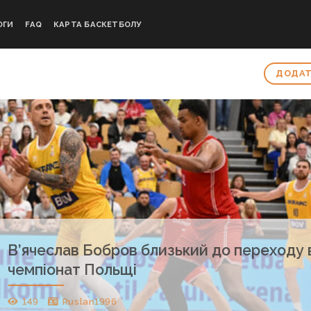
ОГИ
FAQ
КАРТА БАСКЕТБОЛУ
ДОДАТ
В’ячеслав Бобров близький до переходу 
чемпіонат Польщі
149
Ruslan1996