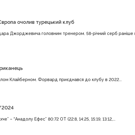
Європа очолив турецький клуб
ндара Джорджевича головним тренером. 58-річний серб раніше
ериканець
ллом Клайберном. Форвард приєднався до клубу в 2022...
/2024
– “Анадолу Ефес” 80:72 OT (22:8, 14:25, 15:19, 13:12,...