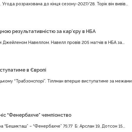
Угода розрахована до кінця сезону-2027/28. Торік він вивів...
дною результативністю за кар’єру в НБА
 Джейленом Навеллом. Навелл провів 205 матчів в НБА за...
иступатиме в Європі
цькому “Трабзонспорі”. Тіллман вперше виступатиме за межами
ніс “Фенербахче” чемпіонство
 “Бешикташ” – “Фенербахче” 75:77 Б: Арслан 19, Дотсон 15...