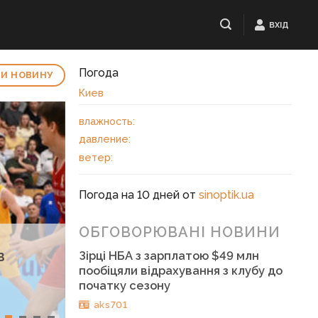
ВХІД
Погода
И НОВИНУ
Киев
влажность:
давление:
ветер:
Погода на 10 дней от
sinoptik.ua
ОБГОВОРЮВАНІ НОВИНИ
в
Зірці НБА з зарплатою $49 млн
пообіцяли відрахування з клубу до
початку сезону
aks701