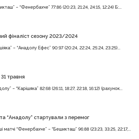
ш” – “Фенербахче” 77:86 (20:23, 21:24, 24:15, 12:24) Б:...
ший фіналіст сезону 2023/2024
а” – “Анадолу Ефес” 90:97 (20:24, 22:24, 25:24, 23:25)...
 31 травня
– “Карішяка” 82:68 (26:11, 18:27, 22:18, 16:12) (рахунок...
 та “Анадолу” стартували з перемог
атчі “Фенербахче” – “Бешикташ” 96:88 (23:23, 33:25, 22:17,...