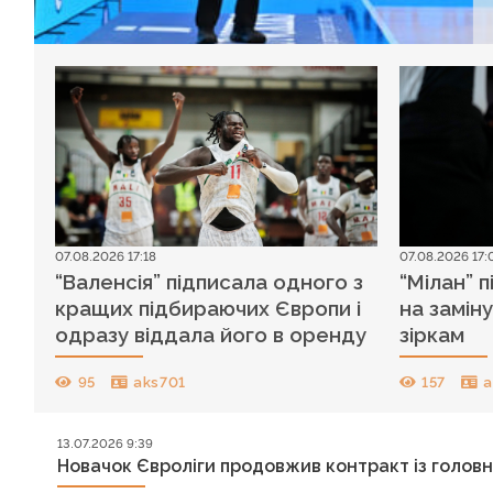
07.08.2026 17:18
07.08.2026 17:
“Валенсія” підписала одного з
“Мілан” 
кращих підбираючих Європи і
на замін
одразу віддала його в оренду
зіркам
95
aks701
157
a
13.07.2026 9:39
Новачок Євроліги продовжив контракт із голов