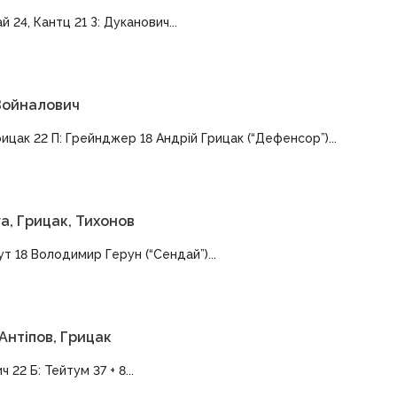
й 24, Кантц 21 З: Дуканович...
 Войналович
ицак 22 П: Грейнджер 18 Андрій Грицак (“Дефенсор”)...
а, Грицак, Тихонов
Бут 18 Володимир Герун (“Сендай”)...
Антіпов, Грицак
 22 Б: Тейтум 37 + 8...