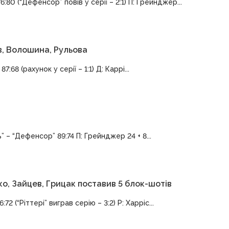
80 (“Дефенсор” повів у серії – 2:1) П: Грейнджер...
в, Волошина, Рульова
8 (рахунок у серії – 1:1) Д: Каррі...
 – “Дефенсор” 89:74 П: Грейнджер 24 + 8...
ко, Зайцев, Грицак поставив 5 блок-шотів
72 (“Ріттері” виграв серію – 3:2) Р: Харріс...