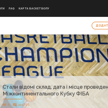
ОГИ
FAQ
КАРТА БАСКЕТБОЛУ
ДОДАТ
Стали відомі склад, дата і місце проведе
Міжконтинентального Кубку ФІБА
6
aks701