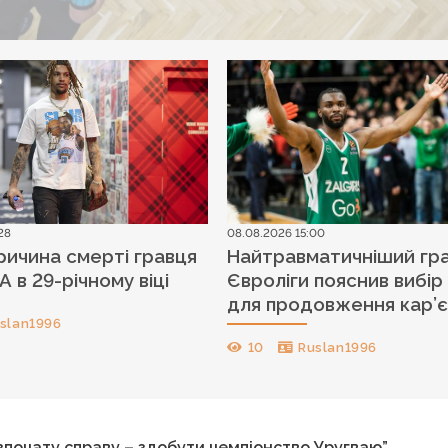
28
08.08.2026 15:00
ричина смерті гравця
Найтравматичніший гр
 в 29-річному віці
Євроліги пояснив вибір
для продовження кар’
slan1996
10
Ruslan1996
зпочату справу – здобути чемпіонство Уругваю”