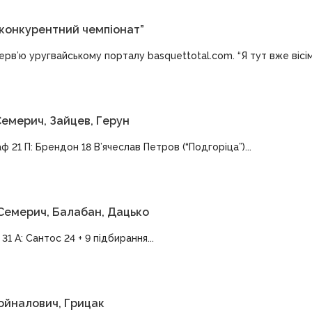
ї конкурентний чемпіонат”
в’ю уругвайському порталу basquettotal.com. “Я тут вже вісім м
 Семерич, Зайцев, Герун
ф 21 П: Брендон 18 В’ячеслав Петров (“Подгоріца”)...
 Семерич, Балабан, Дацько
1 А: Сантос 24 + 9 підбирання...
Войналович, Грицак