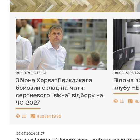
08.08.2026 17:00
08.08.2026 15:
Збірна Хорватії викликала
Відома п
бойовий склад на матчі
клубу НБА
серпневого “вікна” відбору на
11
Ru
ЧС-2027
11
Ruslan1996
25.07.2024 12:57
Андрій Грицак: “Повертаюся, щоб завершити ро