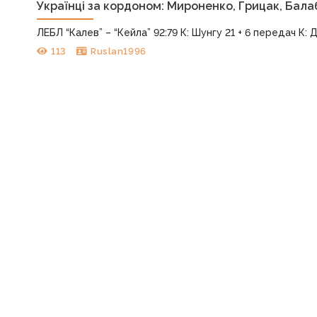
Українці за кордоном: Мироненко, Грицак, Бал
ЛЕБЛ “Калев” – “Кейла” 92:79 К: Шунгу 21 + 6 передач К: Д
113
Ruslan1996