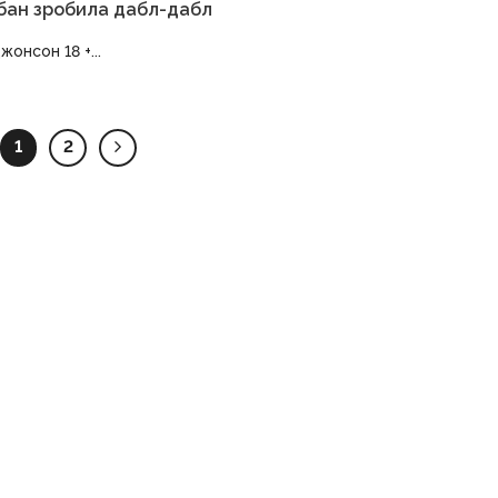
абан зробила дабл-дабл
жонсон 18 +...
1
2