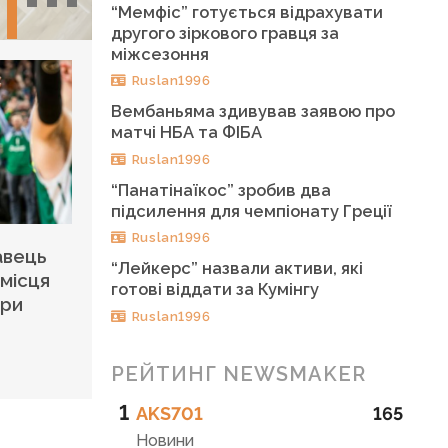
“Мемфіс” готується відрахувати
другого зіркового гравця за
міжсезоння
Ruslan1996
Вембаньяма здивував заявою про
матчі НБА та ФІБА
Ruslan1996
“Панатінаїкос” зробив два
підсилення для чемпіонату Греції
Ruslan1996
авець
“Лейкерс” назвали активи, які
 місця
готові віддати за Кумінгу
єри
Ruslan1996
РЕЙТИНГ NEWSMAKER
1
AKS701
165
Новини