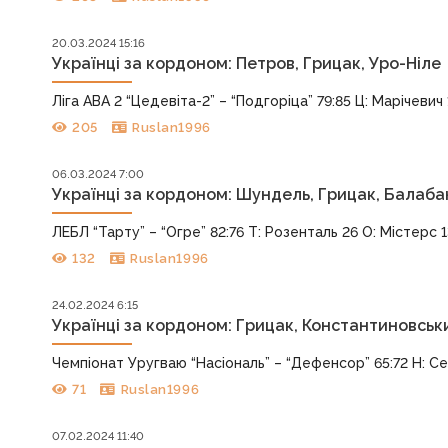
20.03.2024 15:16
Українці за кордоном: Петров, Грицак, Уро-Ніле
Ліга АВА 2 “Цедевіта-2” – “Подгоріца” 79:85 Ц: Марічевич 17
205
Ruslan1996
06.03.2024 7:00
Українці за кордоном: Шундель, Грицак, Балаба
ЛЕБЛ “Тарту” – “Огре” 82:76 Т: Розенталь 26 О: Містерс 13
132
Ruslan1996
24.02.2024 6:15
Українці за кордоном: Грицак, Константиновськ
Чемпіонат Уругваю “Насіональ” – “Дефенсор” 65:72 Н: Семі
71
Ruslan1996
07.02.2024 11:40