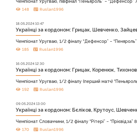
Чемпіонат Уругваю, півфінал “Пеньяроль” – “Дефенсор” 76:
148
Ruslan1996
18.05.2024 10:47
Українці за кордоном: Грицак, Шевченко, Зайце
Чемпіонат Уругваю, 1/2 фіналу “Дефенсор” – “Пеняроль” 87:6
185
Ruslan1996
16.05.2024 12:30
Українці за кордоном: Грицак, Коренюк, Тихонов
Чемпіонат Уругваю, 1/2 фіналу (перший матч) “Пеньяроль”
192
Ruslan1996
09.05.2024 13:00
Українці за кордоном: Бєліков, Крутоус, Шевчен
Чемпіонат Словаччини, 1/2 фіналу “Рітері” – “Прієвідза” 86:
170
Ruslan1996