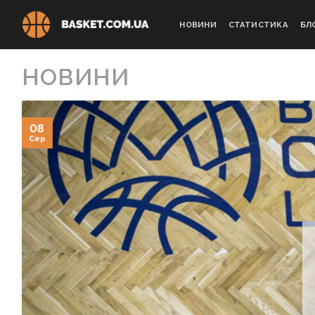
Skip
to
НОВИНИ
СТАТИСТИКА
БЛ
content
НОВИНИ
08
Сер