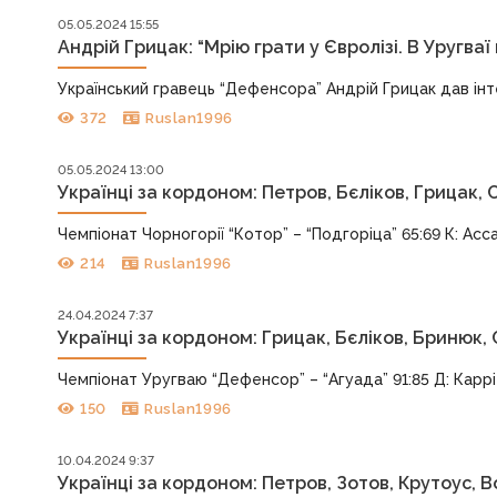
05.05.2024 15:55
Андрій Грицак: “Мрію грати у Євролізі. В Уругва
Український гравець “Дефенсора” Андрій Грицак дав інтер
372
Ruslan1996
05.05.2024 13:00
Українці за кордоном: Петров, Бєліков, Грицак,
Чемпіонат Чорногорії “Котор” – “Подгоріца” 65:69 К: Асса
214
Ruslan1996
24.04.2024 7:37
Українці за кордоном: Грицак, Бєліков, Бринюк,
Чемпіонат Уругваю “Дефенсор” – “Агуада” 91:85 Д: Каррі 3
150
Ruslan1996
10.04.2024 9:37
Українці за кордоном: Петров, Зотов, Крутоус, 