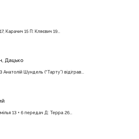
, Карачич 15 П: Кляєвич 19...
н, Дацько
 Анатолій Шундель (“Тарту”) відіграв...
ий
лья 13 + 6 передач Д: Терра 26...