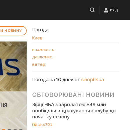
ВХІД
Погода
И НОВИНУ
Киев
влажность:
давление:
ветер:
Погода на 10 дней от
sinoptik.ua
ОБГОВОРЮВАНІ НОВИНИ
ння
Зірці НБА з зарплатою $49 млн
пообіцяли відрахування з клубу до
початку сезону
aks701