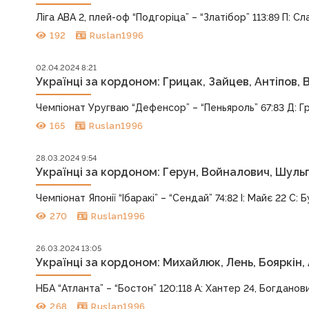
Ліга АBA 2, плей-оф “Подгоріца” – “Златібор” 113:89 П: Сла
192
Ruslan1996
02.04.2024 8:21
Українці за кордоном: Грицак, Зайцев, Антіпов,
Чемпіонат Уругваю “Дефенсор” – “Пеньяроль” 67:83 Д: Гр
165
Ruslan1996
28.03.2024 9:54
Українці за кордоном: Герун, Войналович, Шульг
Чемпіонат Японії “Ібаракі” – “Сендай” 74:82 І: Майє 22 С: 
270
Ruslan1996
26.03.2024 13:05
Українці за кордоном: Михайлюк, Лень, Бояркін, 
НБА “Атланта” – “Бостон” 120:118 А: Хантер 24, Богданович
268
Ruslan1996