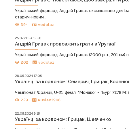
Український форвард Андрій Грицак ексклюзивно для b
старим-новим...
394
vodolaz
25.07.2024 12:50
Андрій Грицак продовжить грати в Уругваї
Український форвард Андрій Грицак (2000 р.н., 201 см) п
202
vodolaz
28.05.2024 17:05
Українці за кордоном: Семерич, Грицак, Кореню
Чемпіонат Франції, U-21, фінал “Монако” – “Бур” 71:78 М: Ва
229
Ruslan1996
22.05.2024 9:15
Українці за кордоном: Грицак, Шевченко