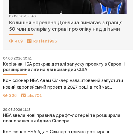
07.08.2026 8:40
Колишня наречена Дончича вимагає з гравця
50 млн доларів у справі про опіку над дітьми
469
Ruslan1996
04.06.2026 10:51
Керівник НБА розкрив деталі запуску проекту в Європі і
розширення ліги на дві команди з США
Коміссіонер НБА Адам Сільвер налаштований запустити
новий європейський проект в 2027 році, в той час...
326
aks701
29.05.2026 11:15
НБА ввела нові правила драфт-лотереї та розширила
повноваження Адама Сілвера
Комісіонер НБА Адам Сільвер отримає розширені