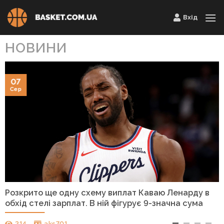
Skip
Вхід
to
content
НОВИНИ
07
Сер
Розкрито ще одну схему виплат Каваю Ленарду в
обхід стелі зарплат. В ній фігурує 9-значна сума
214
aks701