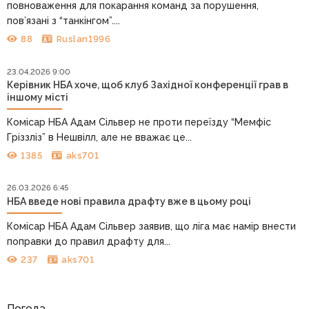
повноваження для покарання команд за порушення,
пов’язані з “танкінгом”....
88
Ruslan1996
23.04.2026 9:00
Керівник НБА хоче, щоб клуб Західної конференції грав в
іншому місті
Комісар НБА Адам Сільвер не проти переїзду “Мемфіс
Гріззліз” в Нешвілл, але не вважає це...
1385
aks701
26.03.2026 6:45
НБА введе нові правила драфту вже в цьому році
Комісар НБА Адам Сільвер заявив, що ліга має намір внести
поправки до правил драфту для...
237
aks701
Погода