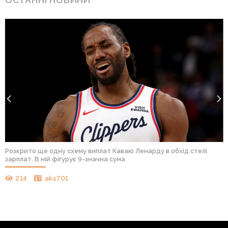
Розкрито ще одну схему виплат Каваю Ленарду в обхід стелі
зарплат. В ній фігурує 9-значна сума
214
aks701