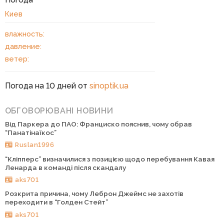
Киев
влажность:
давление:
ветер:
Погода на 10 дней от
sinoptik.ua
ОБГОВОРЮВАНІ НОВИНИ
Від Паркера до ПАО: Франциско пояснив, чому обрав
“Панатінаїкос”
Ruslan1996
“Кліпперс” визначилися з позицією щодо перебування Кавая
Ленарда в команді після скандалу
aks701
Розкрита причина, чому Леброн Джеймс не захотів
переходити в “Голден Стейт”
aks701