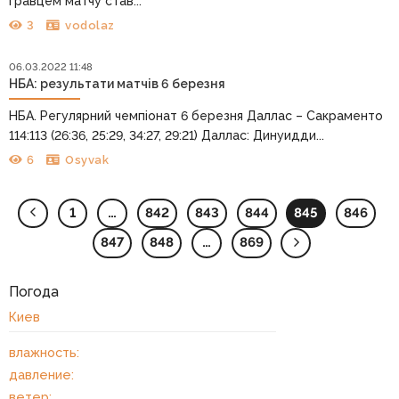
гравцем матчу став...
3
vodolaz
06.03.2022 11:48
НБА: результати матчів 6 березня
НБА. Регулярний чемпіонат 6 березня Даллас – Сакраменто
114:113 (26:36, 25:29, 34:27, 29:21) Даллас: Динуидди...
6
Osyvak
1
…
842
843
844
845
846
847
848
…
869
Погода
Киев
влажность:
давление:
ветер: