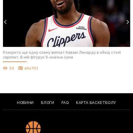
Розкрито ще одну схему виплат Каваю Ленарду в обхід стелі
зарплат. В ній фігурує 9-значна сума
30
aks701
НОВИНИ
БЛОГИ
FAQ
КАРТА БАСКЕТБОЛУ