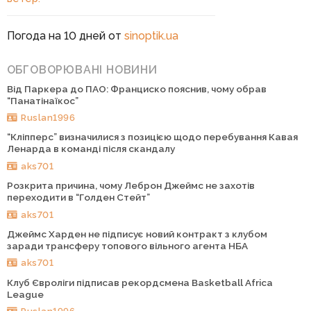
Погода на 10 дней от
sinoptik.ua
ОБГОВОРЮВАНІ НОВИНИ
Від Паркера до ПАО: Франциско пояснив, чому обрав
“Панатінаїкос”
Ruslan1996
“Кліпперс” визначилися з позицією щодо перебування Кавая
Ленарда в команді після скандалу
aks701
Розкрита причина, чому Леброн Джеймс не захотів
переходити в “Голден Стейт”
aks701
Джеймс Харден не підписує новий контракт з клубом
заради трансферу топового вільного агента НБА
aks701
Клуб Євроліги підписав рекордсмена Basketball Africa
League