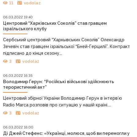
11
vodolaz
06.03.2022 19:40
Центровий “Харківських Соколів” став гравцем
ізраїльського клубу
Сербський центровий “Харкывських Соколів” Олександр
Зечевіч став гравцем ізраільської “Бней-Герцилії”. Контракт
підписано до кінця сезону...
3
vodolaz
06.03.2022 16:35
Володимир Герун: “Російські військові здійснюють
терористичний акт”
Центровий збірної України Володимир Герун в інтерв’ю
Radio Marca розповів про ситуацію у нашій країні....
3
vodolaz
06.03.2022 16:00
Ді Джей Стефенс: «Українці, молюся, щоб ви перемогли у