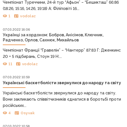
Чемпіонат Туреччини, 24-й тур “Афьон” – “Бешикташ” 66:86
(18:26, 15:16, 14:26, 19:18) А: Філіповіті 16...
1
vodolaz
07.03.2022 16:06
Українці за кордоном: Бобров, Анісімов, Ключник,
Радченко, Орлов, Сахнюк, Михайльов
Чемпіонат Франції “Гравелін” – “Нантерр” 87:83 Г: Дженкинс
20 + 5 підбирань, Стоун 19 Н:...
11
vodolaz
07.03.2022 10:59
Українські баскетболісти звернулися до народу та світу
Українські баскетболісти звернулися до народу та світу.
Вони закликають співвітчизників єднатися в боротьбі проти
російських...
4
Osyvak
07.03.2022 10:58