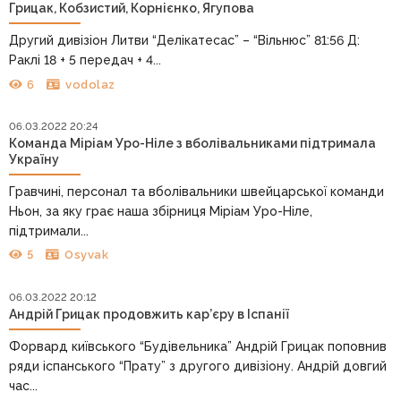
Грицак, Кобзистий, Корнієнко, Ягупова
Другий дивізіон Литви “Делікатесас” – “Вільнюс” 81:56 Д:
Раклі 18 + 5 передач + 4...
6
vodolaz
06.03.2022 20:24
Команда Міріам Уро-Ніле з вболівальниками підтримала
Україну
Гравчині, персонал та вболівальники швейцарської команди
Ньон, за яку грає наша збірниця Міріам Уро-Ніле,
підтримали...
5
Osyvak
06.03.2022 20:12
Андрій Грицак продовжить кар’єру в Іспанії
Форвард київського “Будівельника” Андрій Грицак поповнив
ряди іспанського “Прату” з другого дивізіону. Андрій довгий
час...