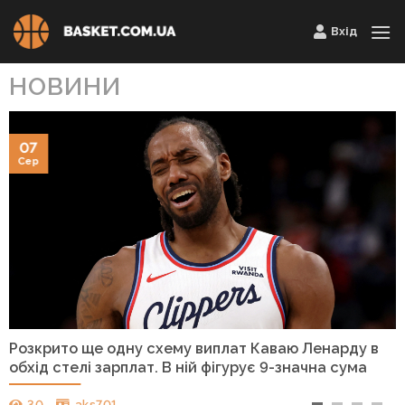
Skip
Вхід
to
content
НОВИНИ
07
Сер
Розкрито ще одну схему виплат Каваю Ленарду в
обхід стелі зарплат. В ній фігурує 9-значна сума
30
aks701