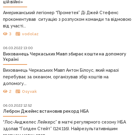
цій війні»
Американський легіонер “Прометея” Ді Джей Стефенс
прокоментував ситуацію з розпуском команди та відмовою
від участі...
3
vodolaz
06.03.2022 13:00
Вихованець Черкаських Мавп збирає кошти на допомогу
Україні
Вихованець Черкаських Мавп Антон Білоус, який наразі
перебуває за океаном, організував збір коштів на
допомогу...
2
Osyvak
06.03.2022 12:52
Леброн Джеймс встановив рекорд НБА
“Лос-Анджелес Лейкерс” в матчі регулярного сезону НБА
здолав “Голден Стейт” (124:116). Найрезультативнішим