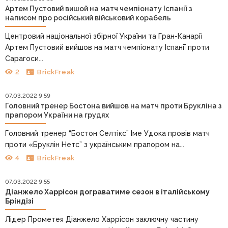
Артем Пустовий вишой на матч чемпіонату Іспанії з
написом про російський військовий корабель
Центровий національної збірної України та Гран-Канарії
Артем Пустовий вийшов на матч чемпіонату Іспанії проти
Сарагоси...
2
BrickFreak
07.03.2022 9:59
Головний тренер Бостона вийшов на матч проти Брукліна з
прапором України на грудях
Головний тренер “Бостон Селтікс” Іме Удока провів матч
проти «Бруклін Нетс” з українським прапором на...
4
BrickFreak
07.03.2022 9:55
Діанжело Харрісон дограватиме сезон в італійському
Бріндізі
Лідер Прометея Діанжело Харрісон заключну частину