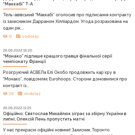
“Маккабі” Т-А
Тель-авівський “Маккабі” оголосив про підписання контракту
із захисником Дарраном Хілліардом. Угода розрахована на
один рік....
0
vodolaz
26.06.2022 16:20
“Монако” підпише кращого гравця фінальної серії
чемпіонату Франції
Розігруючий АСВЕЛа Елі Окобо продовжить кар’єру в
“Монако”, повідомляє Eurohoops. Сторони домовилися про
контракт із...
19
vodolaz
26.06.2022 11:25
Офіційно: Святослав Михайлюк зіграє за збірну України в
липні, Олексій Лень пропустить матчі
У нас прекрасні офіційні новини! Захисник Торонто