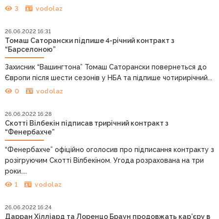
3
vodolaz
26.06.2022 16:31
Томаш Саторански підпише 4-річний контракт з
“Барселоною”
Захисник “Вашингтона” Томаш Саторански повернеться до
Європи після шести сезонів у НБА та підпише чотирирічний...
0
vodolaz
26.06.2022 16:28
Скотті Вілбекін підписав трирічний контракт з
“Фенербахче”
“Фенербахче” офіційно оголосив про підписання контракту з
розігруючим Скотті Вілбекіном. Угода розрахована на три
роки....
1
vodolaz
26.06.2022 16:24
Дарран Хілліард та Лоренцо Браун продовжать кар’єру в