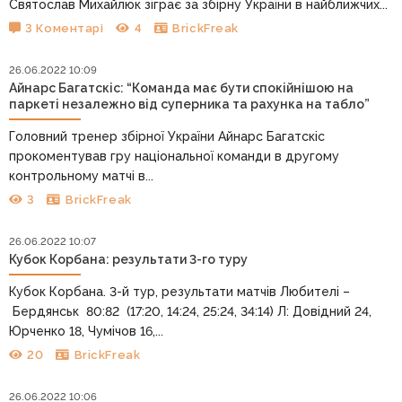
Святослав Михайлюк зіграє за збірну України в найближчих...
3 Коментарі
4
BrickFreak
26.06.2022 10:09
Айнарс Багатскіс: “Команда має бути спокійнішою на
паркеті незалежно від суперника та рахунка на табло”
Головний тренер збірної України Айнарс Багатскіс
прокоментував гру національної команди в другому
контрольному матчі в...
3
BrickFreak
26.06.2022 10:07
Кубок Корбана: результати 3-го туру
Кубок Корбана. 3-й тур, результати матчів Любителі –
Бердянськ 80:82 (17:20, 14:24, 25:24, 34:14) Л: Довідний 24,
Юрченко 18, Чумічов 16,...
20
BrickFreak
26.06.2022 10:06