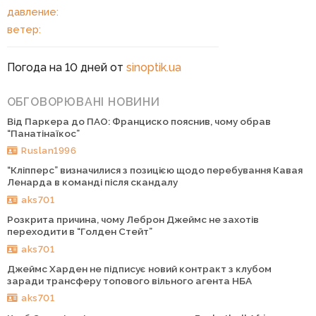
давление:
ветер:
Погода на 10 дней от
sinoptik.ua
ОБГОВОРЮВАНІ НОВИНИ
Від Паркера до ПАО: Франциско пояснив, чому обрав
“Панатінаїкос”
Ruslan1996
“Кліпперс” визначилися з позицією щодо перебування Кавая
Ленарда в команді після скандалу
aks701
Розкрита причина, чому Леброн Джеймс не захотів
переходити в “Голден Стейт”
aks701
Джеймс Харден не підписує новий контракт з клубом
заради трансферу топового вільного агента НБА
aks701