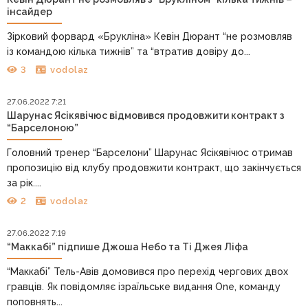
інсайдер
Зірковий форвард «Брукліна» Кевін Дюрант “не розмовляв
із командою кілька тижнів” та “втратив довіру до...
3
vodolaz
27.06.2022 7:21
Шарунас Ясікявічюс відмовився продовжити контракт з
“Барселоною”
Головний тренер “Барселони” Шарунас Ясікявічюс отримав
пропозицію від клубу продовжити контракт, що закінчується
за рік....
2
vodolaz
27.06.2022 7:19
“Маккабі” підпише Джоша Небо та Ті Джея Ліфа
“Маккабі” Тель-Авів домовився про перехід чергових двох
гравців. Як повідомляє ізраїльське видання One, команду
поповнять...