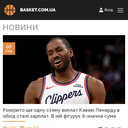
Skip
Вхід
to
content
НОВИНИ
07
Сер
Розкрито ще одну схему виплат Каваю Ленарду в
обхід стелі зарплат. В ній фігурує 9-значна сума
239
aks701