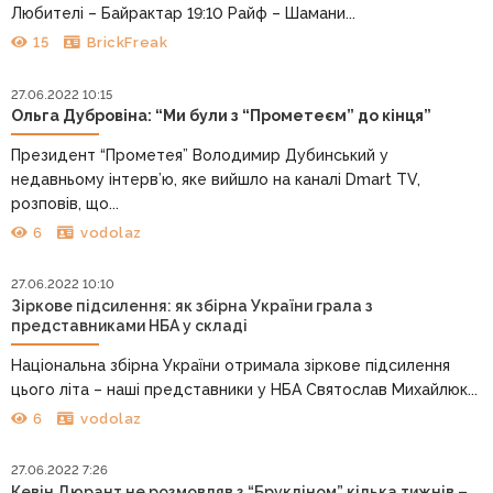
Любителі – Байрактар 19:10 Райф – Шамани...
15
BrickFreak
27.06.2022 10:15
Ольга Дубровіна: “Ми були з “Прометеєм” до кінця”
Президент “Прометея” Володимир Дубинський у
недавньому інтерв’ю, яке вийшло на каналі Dmart TV,
розповів, що...
6
vodolaz
27.06.2022 10:10
Зіркове підсилення: як збірна України грала з
представниками НБА у складі
Національна збірна України отримала зіркове підсилення
цього літа – наші представники у НБА Святослав Михайлюк...
6
vodolaz
27.06.2022 7:26
Кевін Дюрант не розмовляв з “Брукліном” кілька тижнів –