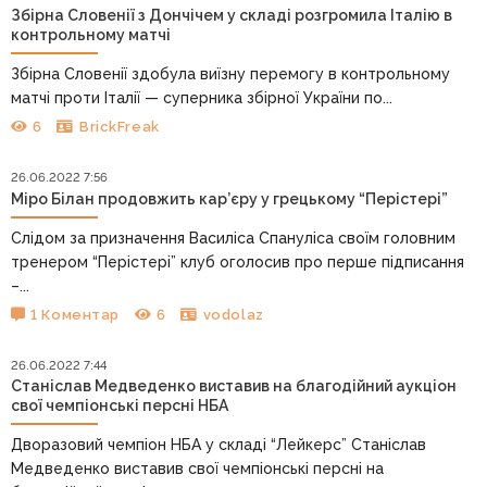
Збірна Словенії з Дончічем у складі розгромила Італію в
контрольному матчі
Збірна Словенії здобула виїзну перемогу в контрольному
матчі проти Італії — суперника збірної України по...
6
BrickFreak
26.06.2022 7:56
Міро Білан продовжить кар’єру у грецькому “Перістері”
Слідом за призначення Василіса Спануліса своїм головним
тренером “Перістері” клуб оголосив про перше підписання
–...
1 Коментар
6
vodolaz
26.06.2022 7:44
Станіслав Медведенко виставив на благодійний аукціон
свої чемпіонські персні НБА
Дворазовий чемпіон НБА у складі “Лейкерс” Станіслав
Медведенко виставив свої чемпіонські персні на