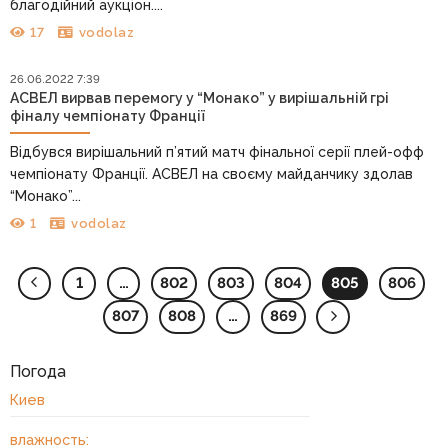
благодійний аукціон....
17
vodolaz
26.06.2022 7:39
АСВЕЛ вирвав перемогу у “Монако” у вирішальній грі
фіналу чемпіонату Франції
Відбувся вирішальний п’ятий матч фінальної серії плей-офф
чемпіонату Франції. АСВЕЛ на своєму майданчику здолав
“Монако”...
1
vodolaz
1
…
802
803
804
805
806
807
808
…
869
Погода
Киев
влажность: