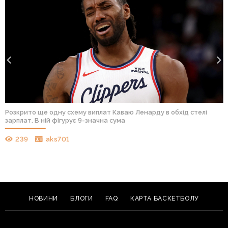
Розкрито ще одну схему виплат Каваю Ленарду в обхід стелі
зарплат. В ній фігурує 9-значна сума
239
aks701
НОВИНИ
БЛОГИ
FAQ
КАРТА БАСКЕТБОЛУ