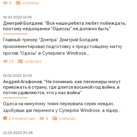
6
vodolaz
16.02.2022 14:06
Дмитрий Болдаев: “Все наши ребята любят побеждать,
поэтому недооценки “Одессы” не должно быть”
Главный тренер “Днепра” Дмитрий Болдаев
прокомментировал подготовку к предстоящему матчу
против “Одесы” в Суперлиге Windrose....
13
vodolaz
15.02.2022 10:05
Андрей Агафонов: “Не понимаю, как легионеры могут
приезжать в страну, где длится восьмой год война, а
потом удивляются, что у нас война”
Одеса на минулому тижні перервала серію невдач,
здобувши дві перемоги у Суперлізі Windrose, а лідер...
2 Коментарі
6
vodolaz
13.02.2022 20:28