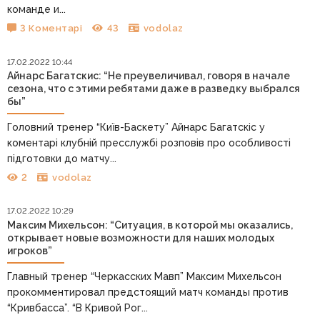
команде и...
3 Коментарі
43
vodolaz
17.02.2022 10:44
Айнарс Багатскис: “Не преувеличивал, говоря в начале
сезона, что с этими ребятами даже в разведку выбрался
бы”
Головний тренер “Київ-Баскету” Айнарс Багатскіс у
коментарі клубній пресслужбі розповів про особливості
підготовки до матчу...
2
vodolaz
17.02.2022 10:29
Максим Михельсон: “Ситуация, в которой мы оказались,
открывает новые возможности для наших молодых
игроков”
Главный тренер “Черкасских Мавп” Максим Михельсон
прокомментировал предстоящий матч команды против
“Кривбасса”. “В Кривой Рог...