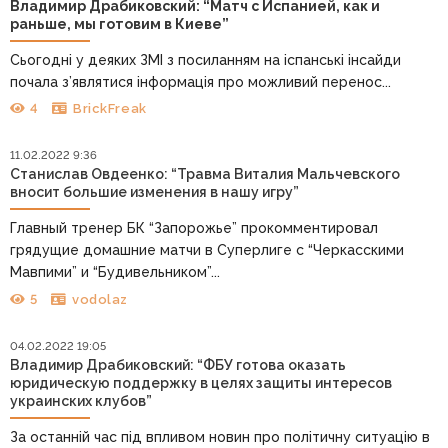
Владимир Драбиковский: “Матч с Испанией, как и
раньше, мы готовим в Киеве”
Сьогодні у деяких ЗМІ з посиланням на іспанські інсайди
почала з’являтися інформація про можливий перенос...
4
BrickFreak
11.02.2022 9:36
Станислав Овдеенко: “Травма Виталия Мальчевского
вносит большие изменения в нашу игру”
Главный тренер БК “Запорожье” прокомментировал
грядущие домашние матчи в Суперлиге с “Черкасскими
Мавпими” и “Будивельником”...
5
vodolaz
04.02.2022 19:05
Владимир Драбиковский: “ФБУ готова оказать
юридическую поддержку в целях защиты интересов
украинских клубов”
За останній час під впливом новин про політичну ситуацію в