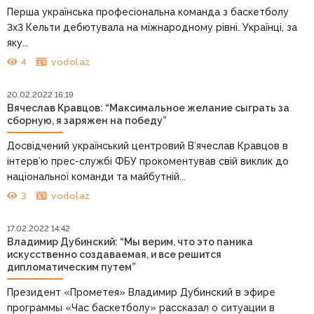
Перша українська професіональна команда з баскетболу
3х3 Кельти дебютувала на міжнародному рівні. Українці, за
яку...
4
vodolaz
20.02.2022 16:19
Вячеслав Кравцов: “Максимальное желание сыграть за
сборную, я заряжен на победу”
Досвідчений український центровий В’ячеслав Кравцов в
інтерв’ю прес-службі ФБУ прокоментував свій виклик до
національної команди та майбутній...
3
vodolaz
17.02.2022 14:42
Владимир Дубинский: “Мы верим, что это паника
искусственно создаваемая, и все решится
дипломатическим путем”
Президент «Прометея» Владимир Дубинский в эфире
программы «Час баскетболу» рассказал о ситуации в