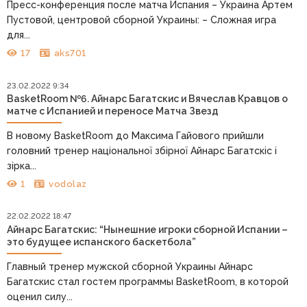
Пресс-конференция после матча Испания – Украина Артем
Пустовой, центровой сборной Украины: – Сложная игра
для...
17
aks701
23.02.2022 9:34
BasketRoom №6. Айнарс Багатскис и Вячеслав Кравцов о
матче с Испанией и переносе Матча Звезд
В новому BasketRoom до Максима Гайового прийшли
головний тренер національної збірної Айнарс Багатскіс і
зірка...
1
vodolaz
22.02.2022 18:47
Айнарс Багатскис: “Нынешние игроки сборной Испании –
это будущее испанского баскетбола”
Главный тренер мужской сборной Украины Айнарс
Багатскис стал гостем программы BasketRoom, в которой
оценил силу...