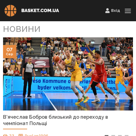
Skip
Вхід
to
content
НОВИНИ
07
Сер
В’ячеслав Бобров близький до переходу в
чемпіонат Польщі
23
Ruslan1996