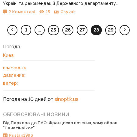
Україні та рекомендацій Державного департаменту...
2 Коментарі
15
Osyvak
1
…
25
26
27
28
29
Погода
Киев
влажность:
давление:
ветер:
Погода на 10 дней от
sinoptik.ua
ОБГОВОРЮВАНІ НОВИНИ
Від Паркера до ПАО: Франциско пояснив, чому обрав
“Панатінаїкос”
Ruslan1996