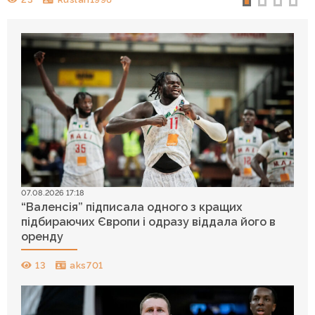
07.08.2026 17:18
“Валенсія” підписала одного з кращих
підбираючих Європи і одразу віддала його в
оренду
13
aks701