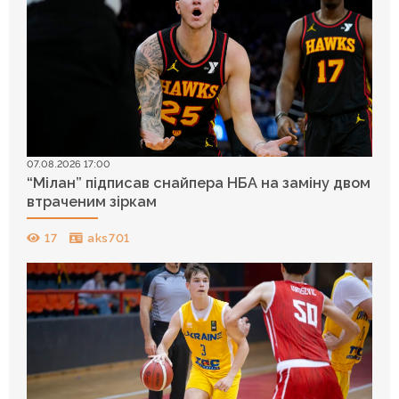
07.08.2026 17:00
“Мілан” підписав снайпера НБА на заміну двом
втраченим зіркам
17
aks701