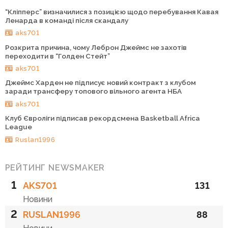
“Кліпперс” визначилися з позицією щодо перебування Кавая
Ленарда в команді після скандалу
aks701
Розкрита причина, чому Леброн Джеймс не захотів
переходити в “Голден Стейт”
aks701
Джеймс Харден не підписує новий контракт з клубом
заради трансферу топового вільного агента НБА
aks701
Клуб Євроліги підписав рекордсмена Basketball Africa
League
Ruslan1996
РЕЙТИНГ NEWSMAKER
1
AKS701
131
Новини
2
RUSLAN1996
88