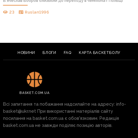
В’ячеслав Бобров близький до переходу в чемпіонат Польщі
23
Ruslan1996
НОВИНИ
БЛОГИ
FAQ
КАРТА БАСКЕТБОЛУ
BASKET.COM.UA
Всі запитання та побажання надсилайте на адресу:
info-
basket@ukr.net
При використанні матеріалів сайту
посилання на basket.com.ua є обов'язковим. Редакція
basket.com.ua не завжди поділяє позицію авторів.