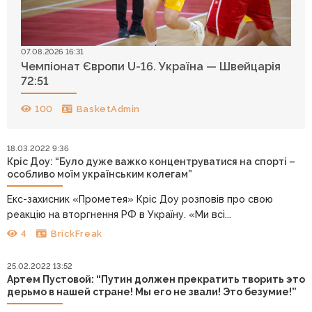
07.08.2026 16:31
Чемпіонат Європи U-16. Україна — Швейцарія
72:51
100
BasketAdmin
18.03.2022 9:36
Кріс Доу: “Було дуже важко концентруватися на спорті –
особливо моїм українським колегам”
Екс-захисник «Прометея» Кріс Доу розповів про свою
реакцію на вторгнення РФ в Україну. «Ми всі...
4
BrickFreak
25.02.2022 13:52
Артем Пустовой: “Путин должен прекратить творить это
дерьмо в нашей стране! Мы его не звали! Это безумие!”