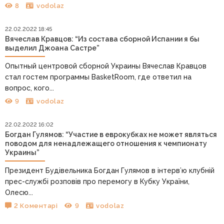
8
vodolaz
22.02.2022 18:45
Вячеслав Кравцов: “Из состава сборной Испании я бы
выделил Джоана Састре”
Опытный центровой сборной Украины Вячеслав Кравцов
стал гостем программы BasketRoom, где ответил на
вопрос, кого...
9
vodolaz
22.02.2022 16:02
Богдан Гулямов: “Участие в еврокубках не может являться
поводом для ненадлежащего отношения к чемпионату
Украины”
Президент Будівельника Богдан Гулямов в інтерв’ю клубній
прес-службі розповів про перемогу в Кубку України,
Олесю...
2 Коментарі
9
vodolaz