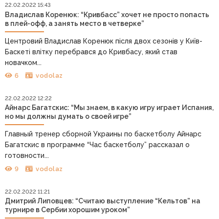
22.02.2022 15:43
Владислав Коренюк: “Кривбасс” хочет не просто попасть
в плей-офф, а занять место в четверке”
Центровий Владислав Коренюк після двох сезонів у Київ-
Баскеті влітку перебрався до Кривбасу, який став
новачком...
6
vodolaz
22.02.2022 12:22
Айнарс Багатскис: “Мы знаем, в какую игру играет Испания,
но мы должны думать о своей игре”
Главный тренер сборной Украины по баскетболу Айнарс
Багатскис в программе “Час баскетболу” рассказал о
готовности...
9
vodolaz
22.02.2022 11:21
Дмитрий Липовцев: “Считаю выступление “Кельтов” на
турнире в Сербии хорошим уроком”